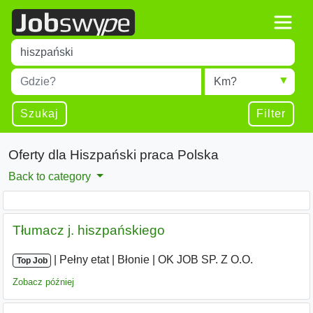
Title
Type 1 or more characters for results.
Miejscowość
Radius
Type 1 or more characters for results.
Szukaj
Filter
Oferty dla Hiszpański praca Polska
Back to category
Tłumacz j. hiszpańskiego
|
|
Pełny etat
|
Błonie
|
OK JOB SP. Z O.O.
Top Job
Zobacz później