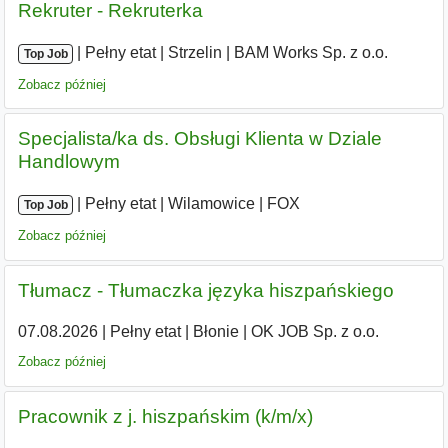
Rekruter - Rekruterka
|
|
Pełny etat
|
Strzelin
|
BAM Works Sp. z o.o.
Top Job
Zobacz później
Specjalista/ka ds. Obsługi Klienta w Dziale
Handlowym
|
|
Pełny etat
|
Wilamowice
|
FOX
Top Job
Zobacz później
Tłumacz - Tłumaczka języka hiszpańskiego
07.08.2026
|
Pełny etat
|
Błonie
|
OK JOB Sp. z o.o.
Zobacz później
Pracownik z j. hiszpańskim (k/m/x)