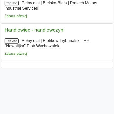
|
|
Pełny etat
|
Bielsko-Biała
|
Protech Motors
Top Job
Industrial Services
Zobacz później
Handlowiec - handlowczyni
|
|
Pełny etat
|
Piotrków Trybunalski
|
F.H.
Top Job
"Nowalijka" Piotr Wychowałek
Zobacz później