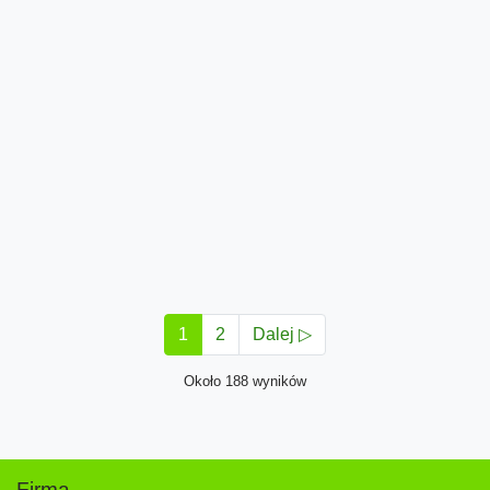
1
2
Dalej ▷
Około 188 wyników
Firma