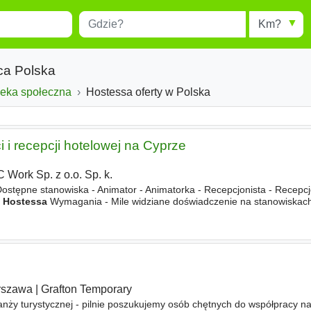
Miejscowość
Radius
esults.
Type 1 or more characters for
results.
ca Polska
ieka społeczna
Hostessa oferty w Polska
 i recepcji hotelowej na Cyprze
 Work Sp. z o.o. Sp. k.
Dostępne stanowiska - Animator - Animatorka - Recepcjonista - Recepcj
-
Hostessa
Wymagania - Mile widziane doświadczenie na stanowiskac
 hotelarstwem. - Dobra znajomość języka
rszawa
|
Grafton Temporary
ranży turystycznej - pilnie poszukujemy osób chętnych do współpracy n