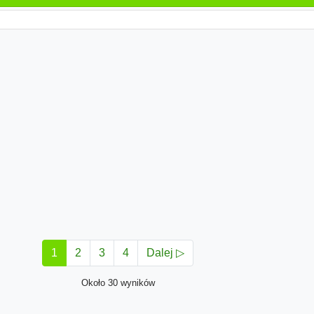
1
2
3
4
Dalej ▷
Około 30 wyników