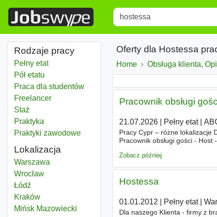
Title
Type 1 or more characters for r
Oferty dla Hostessa pra
Rodzaje pracy
Pełny etat
Home
Obsługa klienta, Op
Pół etatu
Praca dla studentów
Freelancer
Pracownik obsługi gości
Staż
Praktyka
21.07.2026
|
Pełny etat
|
ABC
Pracy Cypr – różne lokalizacje 
Praktyki zawodowe
Pracownik obsługi gości - Host 
Lokalizacja
z obsługą klienta, recepcją lub
Zobacz później
Hostessa
Warszawa
Hostessa
Wrocław
Hostessa
Hostessa
Łódź
Hostessa
Kraków
01.01.2012
|
Pełny etat
|
Wa
Hostessa
Mińsk Mazowiecki
Dla naszego Klienta - firmy z b