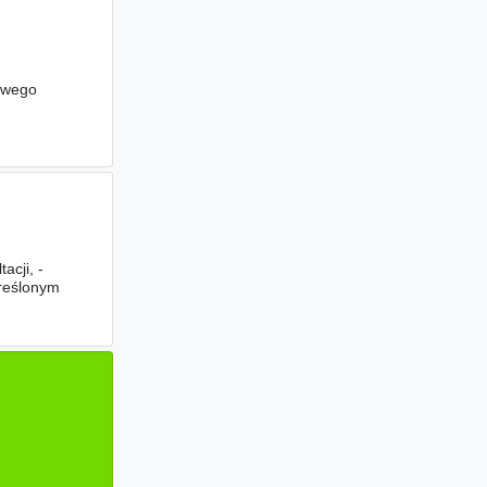
owego
cji, -
kreślonym