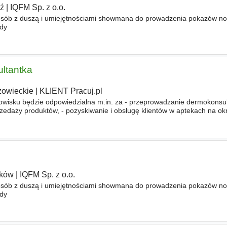
ź
|
IQFM Sp. z o.o.
osób z duszą i umiejętnościami showmana do prowadzenia pokazów n
ndy
ltantka
owieckie
|
KLIENT Pracuj.pl
wisku będzie odpowiedzialna m.in. za - przeprowadzanie dermokonsulta
zedaży produktów, - pozyskiwanie i obsługę klientów w aptekach na o
 promocyjnych w aptekach
ków
|
IQFM Sp. z o.o.
osób z duszą i umiejętnościami showmana do prowadzenia pokazów n
ndy