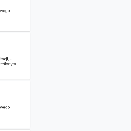
owego
cji, -
kreślonym
owego