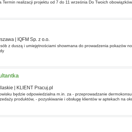
 Termin realizacji projektu od 7 do 11 września Do Twoich obowiązków
onferencji • Kontakty z zagranicznymi
rszawa
|
IQFM Sp. z o.o.
osób z duszą i umiejętnościami showmana do prowadzenia pokazów n
ndy
ltantka
laskie
|
KLIENT Pracuj.pl
wisku będzie odpowiedzialna m.in. za - przeprowadzanie dermokonsulta
zedaży produktów, - pozyskiwanie i obsługę klientów w aptekach na o
 promocyjnych w aptekach