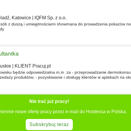
ladź, Katowice
|
IQFM Sp. z o.o.
osób z duszą i umiejętnościami showmana do prowadzenia pokazów n
ndy
ltantka
uskie
|
KLIENT Pracuj.pl
wisku będzie odpowiedzialna m.in. za - przeprowadzanie dermokonsulta
zedaży produktów, - pozyskiwanie i obsługę klientów w aptekach na o
 promocyjnych w aptekach
Nie trać już pracy!
iennie nowe oferty pracy przez e-mail do Hostessa w Polska.
Subskrybuj teraz