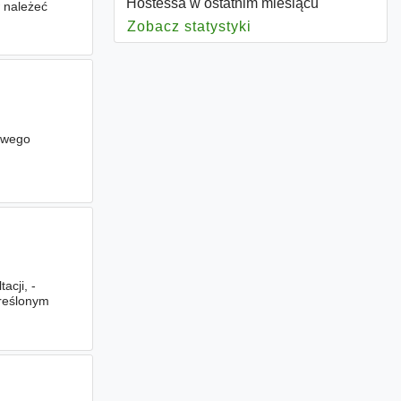
Hostessa w ostatnim miesiącu
 należeć
Zobacz statystyki
dla Hostessa
owego
cji, -
kreślonym