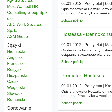
IQFM Sp. z o.o.
01.01.2012
|
Pełny etat
|
Łód
Most Wanted! HR
Opis stanowiska Poszukujemy 
Consulting Group Sp z
produktu. Praca tylko w weeke
o.o.
Zobacz później
ABC Work Sp. z o.o.
Sp. k.
Hostessa - Dermokonsu
ASM Group
Języki
01.01.2012
|
Pełny etat
|
Maz
Osoba zatrudniona na tym stano
Niemiecki
osiąganie założonego planu spr
Angielski
terenie, - prowadzenie działań
Zobacz później
Francuski
Rosyjski
Promotor- Hostessa
Hiszpański
Czeski
01.01.2012
|
Pełny etat
|
Kra
Węgierski
Opis stanowiska Poszukujemy 
Słowacki
produktu. Praca tylko w weeke
Rumuński
Zobacz później
Sortowanie