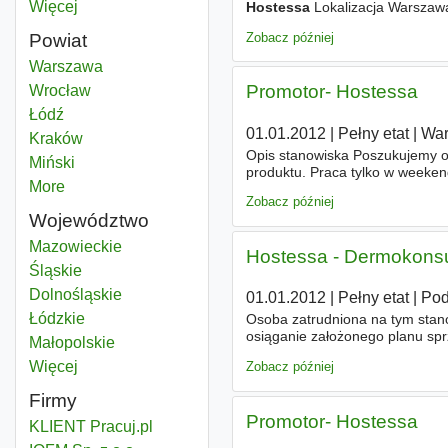
Więcej
miast
Hostessa
Lokalizacja Warszawa
będzie • Kompleksowa obsługa k
Zobacz później
Powiat
Hostessa
Warszawa
Powiat
Promotor- Hostessa
Hostessa
Wrocław
Powiat
Hostessa
Łódź
Powiat
01.01.2012
|
Pełny etat
|
Wa
Hostessa
Kraków
Powiat
Opis stanowiska Poszukujemy 
Hostessa
Miński
Powiat
produktu. Praca tylko w weeke
More
districts
Zobacz później
Województwo
Hostessa
Mazowieckie
Województwo
Hostessa - Dermokonsu
Hostessa
Śląskie
Województwo
Hostessa
Dolnośląskie
Województwo
01.01.2012
|
Pełny etat
|
Pod
Hostessa
Łódzkie
Województwo
Osoba zatrudniona na tym stano
osiąganie założonego planu spr
Hostessa
Małopolskie
Województwo
terenie, - prowadzenie działań
Więcej
województwo
Zobacz później
Firmy
Promotor- Hostessa
KLIENT Pracuj.pl