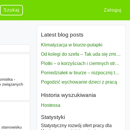
Szukaj
Zaloguj
Latest blog posts
Klimatyzacja w biurze-pułapki
Od kolegi do szefa – Tak uda się zmiana bezproblemowo
Plotki – o korzyściach i ciemnych stronach
Poniedziałek w biurze – rozpocznij tydzień w pełni zmotywowany
onistka -
Pogodzić wychowanie dzieci z pracą
h związanych
Historia wyszukiwania
Hostessa
Statystyki
Statystyczny rozwój ofert pracy dla
a stanowisku