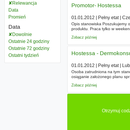
Relewancja
Promotor- Hostessa
Data
Promień
01.01.2012
|
Pełny etat
|
Cze
Opis stanowiska Poszukujemy 
Data
produktu. Praca tylko w weeke
Dowolnie
Zobacz później
Ostatnie 24 godziny
Ostatnie 72 godziny
Hostessa - Dermokonsu
Ostatni tydzień
01.01.2012
|
Pełny etat
|
Lub
Osoba zatrudniona na tym stano
osiąganie założonego planu spr
terenie, - prowadzenie działań
Zobacz później
Otrzymuj codz