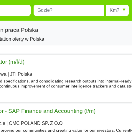
Miejscowość
Radius
esults.
Type 1 or more characters for
results.
on praca Polska
ation oferty w Polska
or (m/f/d)
awa
|
JTI Polska
 specifications, and consolidating research outputs into internal-ready
ontinuous improvement of consumer intelligence trackers and data st
 and JTI trackers, aligning
implementation
details
or - SAP Finance and Accounting (f/m)
cie
|
CMC POLAND SP. Z O.O.
roving our communities and creating value for our investors. Currentl