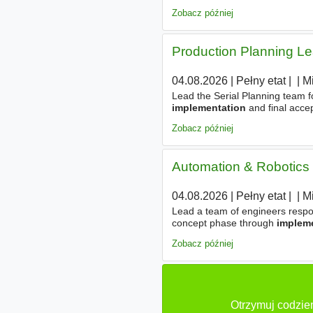
site plays a key role within an 
Zobacz później
Production Planning Le
04.08.2026
|
Pełny etat
|
|
|
M
Lead the Serial Planning team 
implementation
and final accep
initiatives. - Lead production-
Zobacz później
Automation & Robotics 
04.08.2026
|
Pełny etat
|
|
|
M
Lead a team of engineers respo
concept phase through
implem
PLC, SCADA, and production con
Zobacz później
Otrzymuj codzien