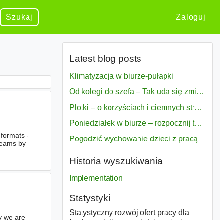
Szukaj
Zaloguj
Latest blog posts
Klimatyzacja w biurze-pułapki
Od kolegi do szefa – Tak uda się zmiana bezproblemowo
Plotki – o korzyściach i ciemnych stronach
Poniedziałek w biurze – rozpocznij tydzień w pełni zmotywowany
 formats -
Pogodzić wychowanie dzieci z pracą
reams by
Historia wyszukiwania
Implementation
Statystyki
Statystyczny rozwój ofert pracy dla
y we are