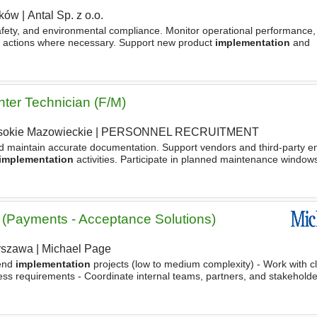
ków
|
Antal Sp. z o.o.
safety, and environmental compliance. Monitor operational performance,
e actions where necessary. Support new product
implementation
and
aborate closely with senior management to
implement
business
nter Technician (F/M)
okie Mazowieckie
|
PERSONNEL RECRUITMENT
nd maintain accurate documentation. Support vendors and third-party e
implementation
activities. Participate in planned maintenance windo
s when required. Ensure all work complies
 (Payments - Acceptance Solutions)
rszawa
|
Michael Page
-end
implementation
projects (low to medium complexity) - Work with cl
ss requirements - Coordinate internal teams, partners, and stakeholde
ting, configuration) - Run workshops