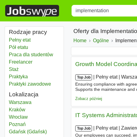
Title
Type 1 or more characters for r
Oferty dla Implementati
Rodzaje pracy
Pełny etat
Home
Ogólne
Implement
Pół etatu
Praca dla studentów
Freelancer
Growth Model Coordinat
Staż
Praktyka
|
|
Pełny etat
|
Warsz
Top Job
Praktyki zawodowe
Ensuring compliance with agreed
Supports the maintenance and c
Lokalizacja
coordinating changes to CX, HP,
Zobacz później
Implementation
Warszawa
Implementation
Kraków
IT Systems Administrat
Implementation
Wrocław
Implementation
Poznań
|
|
Pełny etat
|
Zawier
Top Job
Implementation
Gdańsk (Gdańsk)
Our employees can succeed, imp