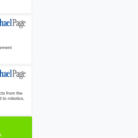
ovement
cts from the
 to robotics,
.