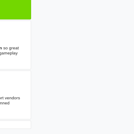
n
so great
 gameplay
ort vendors
lanned