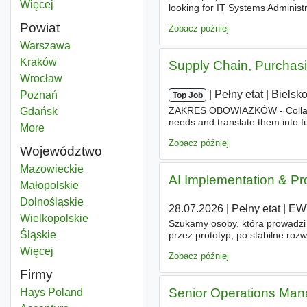
Więcej
miast
looking for IT Systems Administ
OBOWIĄZKÓW -
Implementat
Powiat
Zobacz później
Implementation
Warszawa
Powiat
Implementation
Kraków
Powiat
Supply Chain, Purchasin
Implementation
Wrocław
Powiat
|
|
Pełny etat
|
Bielsko
Implementation
Poznań
Powiat
Top Job
ZAKRES OBOWIĄZKÓW - Collabor
Implementation
Gdańsk
Powiat
needs and translate them into f
More
districts
enhancement of procurement an
Zobacz później
Województwo
Implementation
Mazowieckie
Województwo
AI Implementation & Pr
Implementation
Małopolskie
Województwo
Implementation
Dolnośląskie
Województwo
28.07.2026
|
Pełny etat
|
EWT
Implementation
Wielkopolskie
Województwo
Szukamy osoby, która prowadzi i
Implementation
Śląskie
Województwo
przez prototyp, po stabilne roz
managera są równie ważne jak 
Więcej
województwo
Zobacz później
Firmy
Senior Operations Man
Hays Poland