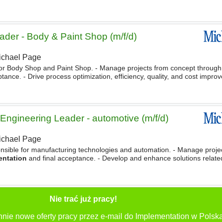
international production network, combining
ader - Body & Paint Shop (m/f/d)
ichael Page
for Body Shop and Paint Shop. - Manage projects from concept through
tance. - Drive process optimization, efficiency, quality, and cost impr
related changes and ensure smooth
implementation
of new
Engineering Leader - automotive (m/f/d)
ichael Page
nsible for manufacturing technologies and automation. - Manage proje
entation
and final acceptance. - Develop and enhance solutions related
trol systems. - Collaborate closely
Nie trać już pracy!
nie nowe oferty pracy przez e-mail do Implementation w Polska