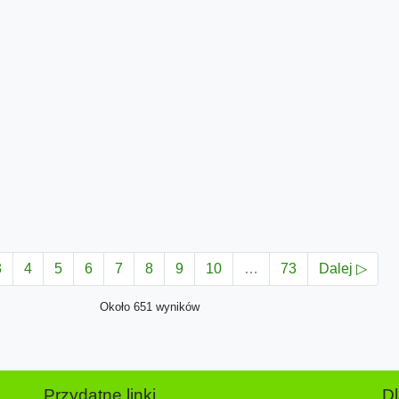
3
4
5
6
7
8
9
10
…
73
Dalej ▷
Około 651 wyników
Przydatne linki
D