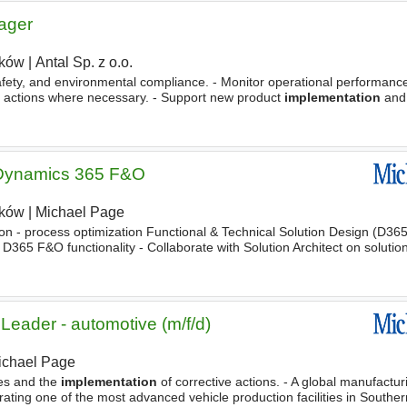
ager
ków
|
Antal Sp. z o.o.
safety, and environmental compliance. - Monitor operational performanc
e actions where necessary. - Support new product
implementation
and
llaborate closely with senior management to
implement
business
 Dynamics 365 F&O
ków
|
Michael Page
ion - process optimization Functional & Technical Solution Design (D3
D365 F&O functionality - Collaborate with Solution Architect on solutio
s (X+, integrations) to ensure proper
implementation
Leader - automotive (m/f/d)
ichael Page
ies and the
implementation
of corrective actions. - A global manufact
rating one of the most advanced vehicle production facilities in Southe