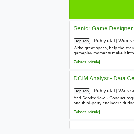
Senior Game Designer (
|
|
Pełny etat
|
Wrocł
Top Job
Write great specs, help the team
gameplay moments make it int
systems to make Fishing Clash m
Zobacz później
DCIM Analyst - Data Ce
|
|
Pełny etat
|
Warsz
Top Job
And ServiceNow. - Conduct regul
and third-party engineers duri
maintenance windows performed 
Zobacz później