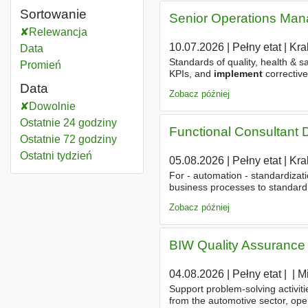
Sortowanie
Senior Operations Man
Relewancja
10.07.2026
|
Pełny etat
|
Kra
Data
Standards of quality, health & 
Promień
KPIs, and
implement
correctiv
industrialization projects. - Co
Data
Zobacz później
Dowolnie
Ostatnie 24 godziny
Functional Consultant
Ostatnie 72 godziny
Ostatni tydzień
05.08.2026
|
Pełny etat
|
Kra
For - automation - standardizat
business processes to standard 
decisions - Work with developer
Zobacz później
BIW Quality Assurance 
04.08.2026
|
Pełny etat
|
|
|
M
Support problem-solving activit
from the automotive sector, ope