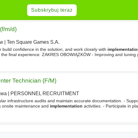
Subskrybuj teraz
f/m/d)
aw
|
Ten Square Games S.A.
 build confidence in the solution, and work closely with
implementatio
o the final experience. ZAKRES OBOWIĄZKÓW - Improving and tuning
ore fun, clear and satisfying. - Improving the FTUE
nter Technician (F/M)
awa
|
PERSONNEL RECRUITMENT
ar infrastructure audits and maintain accurate documentation. - Supp
ng onsite maintenance and
implementation
activities. - Participate in p
outside standard business hours when required. - Ensure all work