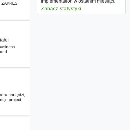
Implementation w ostatnim miesiącu
cie ZAKRES
Zobacz statystyki
dla Implementation
iałej
business
 and
boru narzędzi,
ncje project