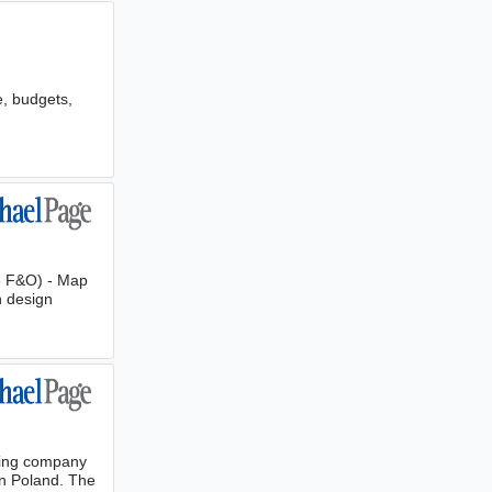
e, budgets,
65 F&O) - Map
n design
uring company
rn Poland. The