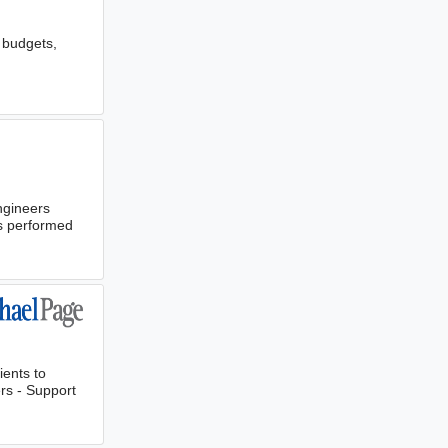
 budgets,
ngineers
ws performed
ients to
rs - Support