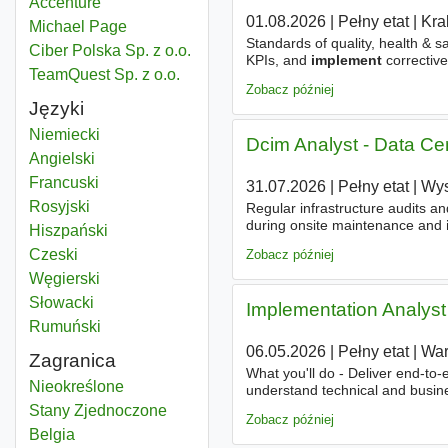
Accenture
01.08.2026
|
Pełny etat
|
Kra
Michael Page
Standards of quality, health & 
Ciber Polska Sp. z o.o.
KPIs, and
implement
correctiv
TeamQuest Sp. z o.o.
industrialization projects. Coll
Zobacz później
Języki
Niemiecki
Dcim Analyst - Data Ce
Angielski
Francuski
31.07.2026
|
Pełny etat
|
Wys
Rosyjski
Regular infrastructure audits a
during onsite maintenance and
Hiszpański
outside standard business hour
Czeski
Zobacz później
Węgierski
Słowacki
Implementation Analyst
Rumuński
06.05.2026
|
Pełny etat
|
Wa
Zagranica
What you'll do - Deliver end-to
Implementation
Nieokreślone
understand technical and busine
integration activities (APIs, tes
Implementation
Stany Zjednoczone
Zobacz później
Implementation
Belgia