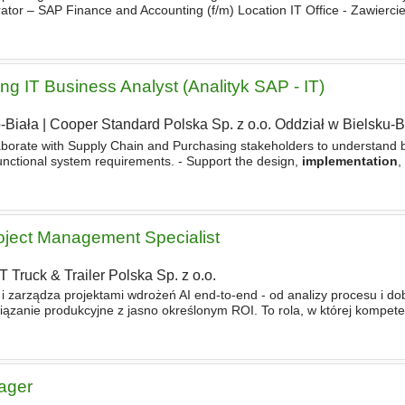
rator – SAP Finance and Accounting (f/m) Location IT Office - Zawier
ion
of project tasks in the SAP S4
implementation
project
g IT Business Analyst (Analityk SAP - IT)
-Biała
|
Cooper Standard Polska Sp. z o.o. Oddział w Bielsku-B
ate with Supply Chain and Purchasing stakeholders to understand 
unctional system requirements. - Support the design,
implementation
,
d supply chain solutions, including ERP (SAP MM), procurement
oject Management Specialist
 Truck & Trailer Polska Sp. z o.o.
 zarządza projektami wdrożeń AI end-to-end - od analizy procesu i do
wiązanie produkcyjne z jasno określonym ROI. To rola, w której kompete
wiedza technologiczna osoba na tym stanowi
ager