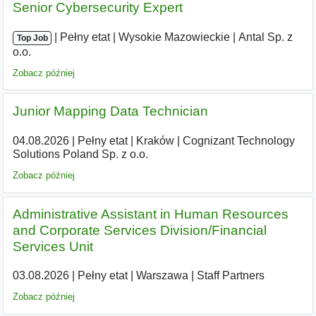
Senior Cybersecurity Expert
|
|
Pełny etat
|
Wysokie Mazowieckie
|
Antal Sp. z
Top Job
o.o.
Zobacz później
Junior Mapping Data Technician
04.08.2026
|
Pełny etat
|
Kraków
|
Cognizant Technology
Solutions Poland Sp. z o.o.
Zobacz później
Administrative Assistant in Human Resources
and Corporate Services Division/Financial
Services Unit
03.08.2026
|
Pełny etat
|
Warszawa
|
Staff Partners
Zobacz później