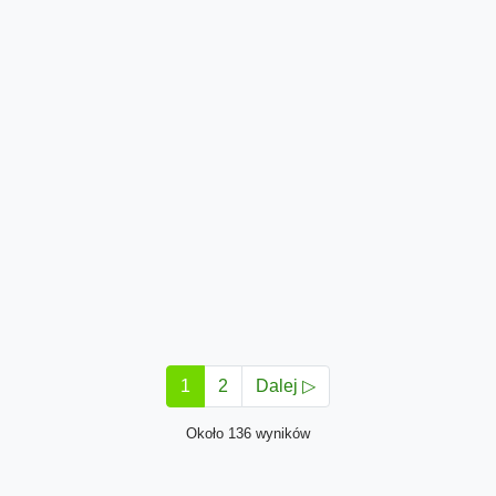
1
2
Dalej ▷
Około 136 wyników