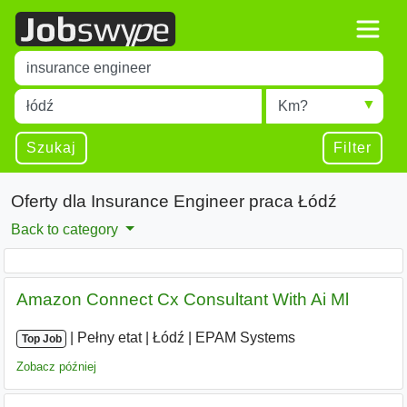
Title
Type 1 or more characters for results.
Miejscowość
Radius
Type 1 or more characters for results.
Szukaj
Filter
Oferty dla Insurance Engineer praca Łódź
Back to category
Amazon Connect Cx Consultant With Ai Ml
|
|
Pełny etat
|
Łódź
|
EPAM Systems
Top Job
Zobacz później