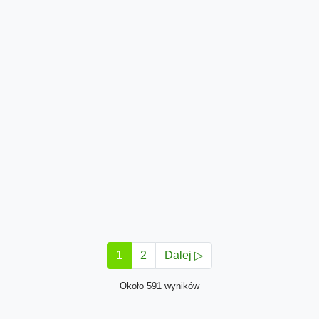
1
2
Dalej ▷
Około 591 wyników