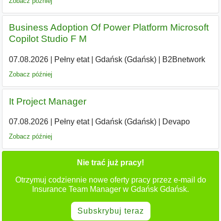
Zobacz później
Business Adoption Of Power Platform Microsoft
Copilot Studio F M
07.08.2026
|
Pełny etat
|
Gdańsk (Gdańsk)
|
B2Bnetwork
Zobacz później
It Project Manager
07.08.2026
|
Pełny etat
|
Gdańsk (Gdańsk)
|
Devapo
Zobacz później
Nie trać już pracy!
Otrzymuj codziennie nowe oferty pracy przez e-mail do
Insurance Team Manager w Gdańsk Gdańsk.
Subskrybuj teraz