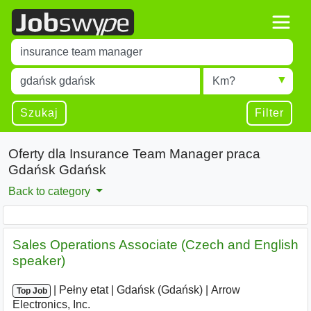
Title
Type 1 or more characters for results.
Miejscowość
Radius
Type 1 or more characters for results.
Szukaj
Filter
Oferty dla Insurance Team Manager praca
Gdańsk Gdańsk
Back to category
Sales Operations Associate (Czech and English
speaker)
|
|
Pełny etat
|
Gdańsk (Gdańsk)
|
Arrow
Top Job
Electronics, Inc.