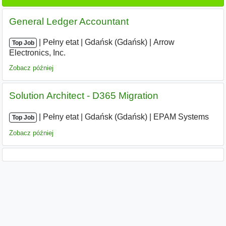
General Ledger Accountant
|
|
Pełny etat
|
Gdańsk (Gdańsk)
|
Arrow
Top Job
Electronics, Inc.
Zobacz później
Solution Architect - D365 Migration
|
|
Pełny etat
|
Gdańsk (Gdańsk)
|
EPAM Systems
Top Job
Zobacz później