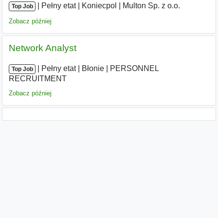
|
|
Pełny etat
|
Koniecpol
|
Multon Sp. z o.o.
Top Job
Zobacz później
Network Analyst
|
|
Pełny etat
|
Błonie
|
PERSONNEL
Top Job
RECRUITMENT
Zobacz później