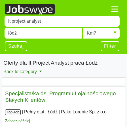
Title
Type 1 or more characters for results.
Miejscowość
Radius
Type 1 or more characters for results.
Szukaj
Filter
Oferty dla It Project Analyst praca Łódź
Back to category
Specjalista/ka ds. Programu Lojalnościowego i
Stałych Klientów
|
|
Pełny etat
|
Łódź
|
Pako Lorente Sp. z o.o.
Top Job
Zobacz później