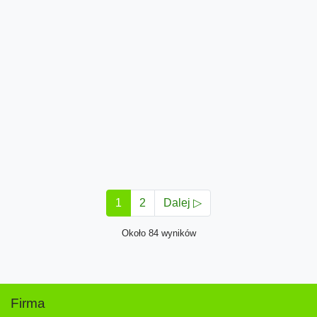
1
2
Dalej ▷
Około 84 wyników
Firma