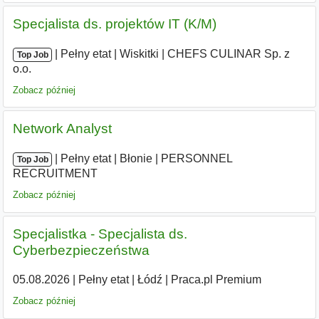
Specjalista ds. projektów IT (K/M)
|
|
Pełny etat
|
Wiskitki
|
CHEFS CULINAR Sp. z
Top Job
o.o.
Zobacz później
Network Analyst
|
|
Pełny etat
|
Błonie
|
PERSONNEL
Top Job
RECRUITMENT
Zobacz później
Specjalistka - Specjalista ds.
Cyberbezpieczeństwa
05.08.2026
|
Pełny etat
|
Łódź
|
Praca.pl Premium
Zobacz później