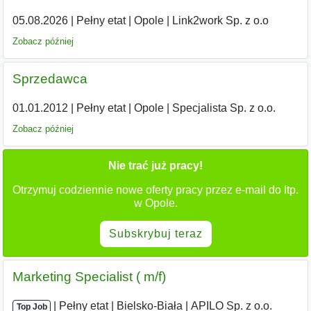
05.08.2026
|
Pełny etat
|
Opole
|
Link2work Sp. z o.o
Zobacz później
Sprzedawca
01.01.2012
|
Pełny etat
|
Opole
|
Specjalista Sp. z o.o.
Zobacz później
Nie trać już pracy!
Otrzymuj codziennie nowe oferty pracy przez e-mail do Itp.
w Opole.
Subskrybuj teraz
Marketing Specialist ( m/f)
|
|
Pełny etat
|
Bielsko-Biała
|
APILO Sp. z o.o.
Top Job