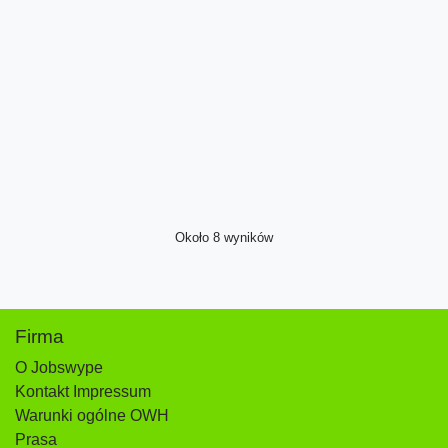
Około 8 wyników
Firma
O Jobswype
Kontakt Impressum
Warunki ogólne OWH
Prasa