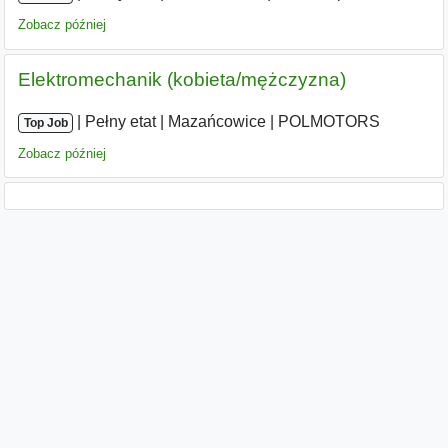
Zobacz później
Elektromechanik (kobieta/mężczyzna)
|
|
Pełny etat
|
Mazańcowice
|
POLMOTORS
Top Job
Zobacz później