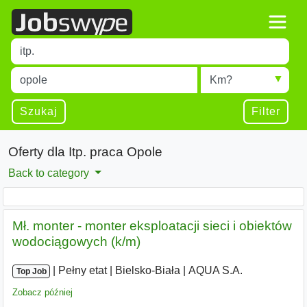
Title
Type 1 or more characters for results.
Miejscowość
Radius
Type 1 or more characters for results.
Szukaj
Filter
Oferty dla Itp. praca Opole
Back to category
Mł. monter - monter eksploatacji sieci i obiektów
wodociągowych (k/m)
|
|
Pełny etat
|
Bielsko-Biała
|
AQUA S.A.
Top Job
Zobacz później