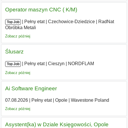
Operator maszyn CNC ( K/M)
|
|
Pełny etat
|
Czechowice-Dziedzice
|
RadNat
Top Job
Obróbka Metali
Zobacz później
Ślusarz
|
|
Pełny etat
|
Cieszyn
|
NORDFLAM
Top Job
Zobacz później
Ai Software Engineer
07.08.2026
|
Pełny etat
|
Opole
|
Wavestone Poland
Zobacz później
Asystent(ka) w Dziale Księgowości, Opole