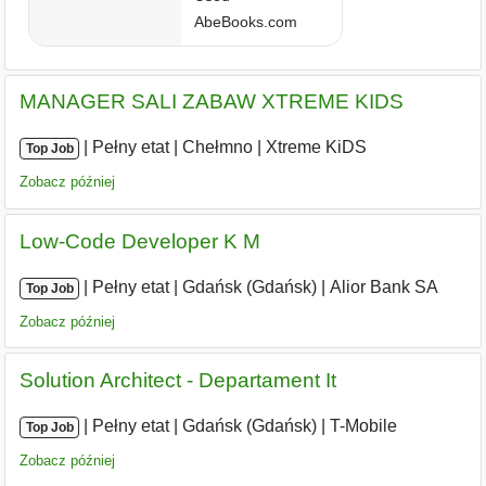
MANAGER SALI ZABAW XTREME KIDS
|
|
Pełny etat
|
Chełmno
|
Xtreme KiDS
Top Job
Zobacz później
Low-Code Developer K M
|
|
Pełny etat
|
Gdańsk (Gdańsk)
|
Alior Bank SA
Top Job
Zobacz później
Solution Architect - Departament It
|
|
Pełny etat
|
Gdańsk (Gdańsk)
|
T-Mobile
Top Job
Zobacz później