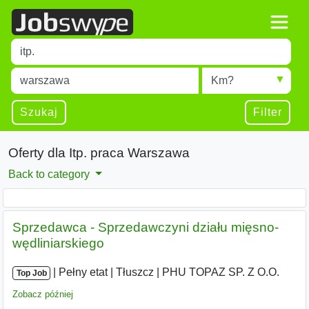
Title
Type 1 or more characters for results.
Miejscowość
Radius
Type 1 or more characters for results.
Szukaj
Filter
Oferty dla Itp. praca Warszawa
Back to category
Sprzedawca - Sprzedawczyni działu mięsno-
wędliniarskiego
|
|
Pełny etat
|
Tłuszcz
|
PHU TOPAZ SP. Z O.O.
Top Job
Zobacz później