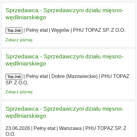
Sprzedawca - Sprzedawczyni działu mięsno-
wędliniarskiego
|
|
Pełny etat
|
Węgrów
|
PHU TOPAZ SP. Z O.O.
Top Job
Zobacz później
Sprzedawca - Sprzedawczyni działu mięsno-
wędliniarskiego
|
|
Pełny etat
|
Dobre (Mazowieckie)
|
PHU TOPAZ
Top Job
SP. Z O.O.
Zobacz później
Sprzedawca - Sprzedawczyni działu mięsno-
wędliniarskiego
23.06.2026
|
Pełny etat
|
Warszawa
|
PHU TOPAZ SP. Z
O.O.