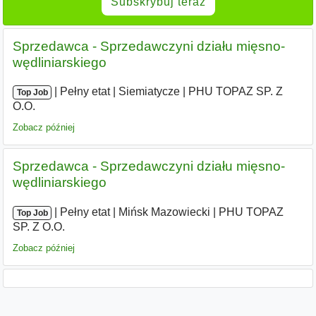
Subskrybuj teraz
Sprzedawca - Sprzedawczyni działu mięsno-
wędliniarskiego
|
|
Pełny etat
|
Siemiatycze
|
PHU TOPAZ SP. Z
Top Job
O.O.
Zobacz później
Sprzedawca - Sprzedawczyni działu mięsno-
wędliniarskiego
|
|
Pełny etat
|
Mińsk Mazowiecki
|
PHU TOPAZ
Top Job
SP. Z O.O.
Zobacz później