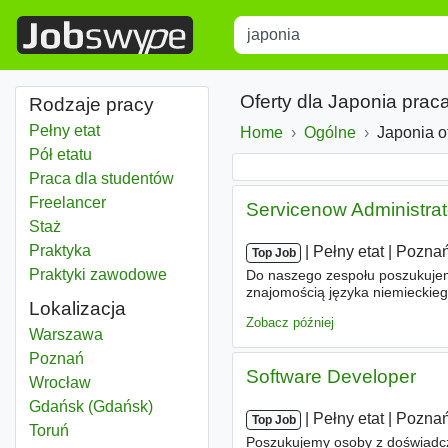
Title
Type 1 or more characters for r
Oferty dla Japonia prac
Rodzaje pracy
Pełny etat
Home
Ogólne
Japonia o
Pół etatu
Praca dla studentów
Freelancer
Servicenow Administrat
Staż
Praktyka
|
|
Pełny etat
|
Pozna
Top Job
Praktyki zawodowe
Do naszego zespołu poszukujem
znajomością języka niemieckieg
Lokalizacja
oddziałami w Niemczech, Szwajca
Zobacz później
Japonia
Warszawa
Japonia
Poznań
Software Developer
Japonia
Wrocław
Japonia
Gdańsk (Gdańsk)
|
|
Pełny etat
|
Pozna
Top Job
Japonia
Toruń
Poszukujemy osoby z doświadcz