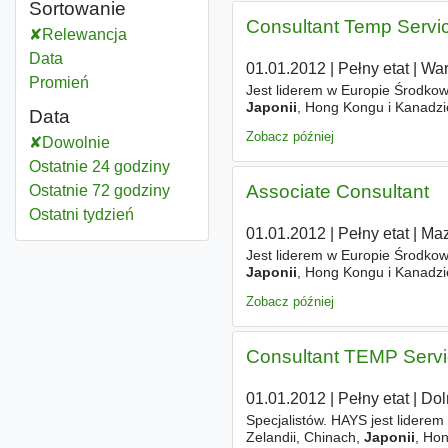
Sortowanie
Consultant Temp Servi
Relewancja
Data
01.01.2012
|
Pełny etat
|
Wa
Promień
Jest liderem w Europie Środkowe
Japonii
, Hong Kongu i Kanadzie.
Data
rynku. W Polsce biura HAYS zl
Zobacz później
Dowolnie
Ostatnie 24 godziny
Associate Consultant
Ostatnie 72 godziny
Ostatni tydzień
01.01.2012
|
Pełny etat
|
Maz
Jest liderem w Europie Środkowe
Japonii
, Hong Kongu i Kanadzie.
rynku. W Polsce biura HAYS zl
Zobacz później
Consultant TEMP Serv
01.01.2012
|
Pełny etat
|
Dol
Specjalistów. HAYS jest liderem
Zelandii, Chinach,
Japonii
, Hon