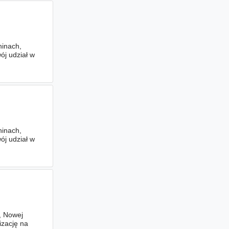
hinach,
ój udział w
hinach,
ój udział w
i, Nowej
izację na