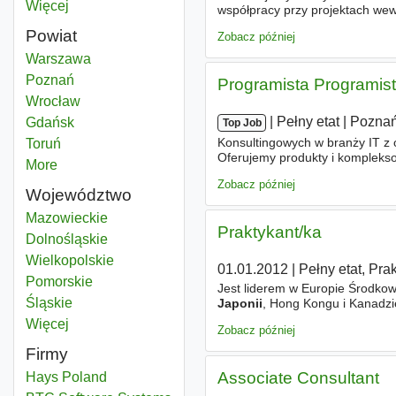
Więcej
miast
współpracy przy projektach we
branży IT z oddziałami w Niemcz
Powiat
Zobacz później
Japonia
Warszawa
Powiat
Japonia
Poznań
Powiat
Programista Programis
Japonia
Wrocław
Powiat
|
|
Pełny etat
|
Pozna
Japonia
Gdańsk
Powiat
Top Job
Konsultingowych w branży IT z o
Japonia
Toruń
Powiat
Oferujemy produkty i komplekso
More
districts
sukcesy w realizowanych projek
Zobacz później
Województwo
Japonia
Mazowieckie
Województwo
Praktykant/ka
Japonia
Dolnośląskie
Województwo
Japonia
Wielkopolskie
Województwo
01.01.2012
|
Pełny etat, Pra
Japonia
Pomorskie
Województwo
Jest liderem w Europie Środkowe
Japonia
Śląskie
Województwo
Japonii
, Hong Kongu i Kanadzie.
rynku. W Polsce biura HAYS zl
Więcej
województwo
Zobacz później
Firmy
Associate Consultant
Hays Poland