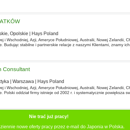
ugom elastycznych form pracy (zatrudnienie zewnętrzne, interim
DATKÓW
skie, Opolskie
|
Hays Poland
j i Wschodniej, Azji, Ameryce Południowej, Australii, Nowej Zelandii, C
. Budując stabilne i partnerskie relacje z naszymi Klientami, znamy ich
mpetencji w działach personalnych. Z uwagi na obecne
h Consultant
ktyka
|
Warszawa
|
Hays Poland
j i Wschodniej, Azji, Ameryce Południowej, Australii, Nowej Zelandii, C
 Polski oddział firmy istnieje od 2002 r. i systematycznie powiększa sw
okalizowane są w Warszawie, Katowicach, Wrocławiu
Nie trać już pracy!
ziennie nowe oferty pracy przez e-mail do Japonia w Polska.