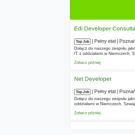
Edi Developer Consulta
|
|
Pełny etat
|
Pozna
Top Job
Dołącz do naszego zespołu jako
IT z oddziałami w Niemczech, Sz
usługi z zakresu konsultingu, i
Zobacz później
Net Developer
|
|
Pełny etat
|
Pozna
Top Job
Dołącz do naszego zespołu jako
oddziałami w Niemczech, Szwajca
usługi z zakresu konsultingu, i
Zobacz później