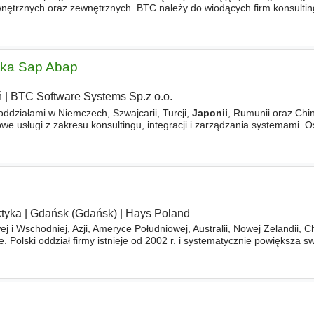
wnętrznych oraz zewnętrznych. BTC należy do wiodących firm konsulti
ech, Szwajcarii, Turcji,
Japonii
, Rumunii oraz Chinach
tka Sap Abap
ń
|
BTC Software Systems Sp.z o.o.
ddziałami w Niemczech, Szwajcarii, Turcji,
Japonii
, Rumunii oraz Chi
we usługi z zakresu konsultingu, integracji i zarządzania systemami. 
tach dzięki głębokiej znajomości branż, szczegółowej wiedzy z zakresu
ktyka
|
Gdańsk (Gdańsk)
|
Hays Poland
j i Wschodniej, Azji, Ameryce Południowej, Australii, Nowej Zelandii, C
 Polski oddział firmy istnieje od 2002 r. i systematycznie powiększa sw
okalizowane są w Warszawie, Katowicach, Wrocławiu