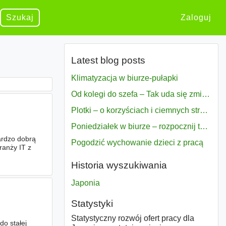
Szukaj
Zaloguj
Latest blog posts
Klimatyzacja w biurze-pułapki
Od kolegi do szefa – Tak uda się zmiana bezproblemowo
Plotki – o korzyściach i ciemnych stronach
Poniedziałek w biurze – rozpocznij tydzień w pełni zmotywowany
ardzo dobrą
Pogodzić wychowanie dzieci z pracą
ranży IT z
Historia wyszukiwania
Japonia
Statystyki
Statystyczny rozwój ofert pracy dla
o stałej