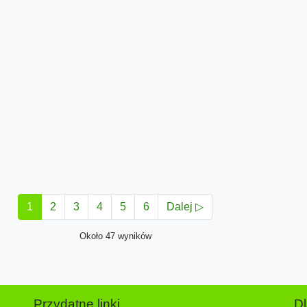
1
2
3
4
5
6
Dalej ▷
Około 47 wyników
Przydatne linki
D