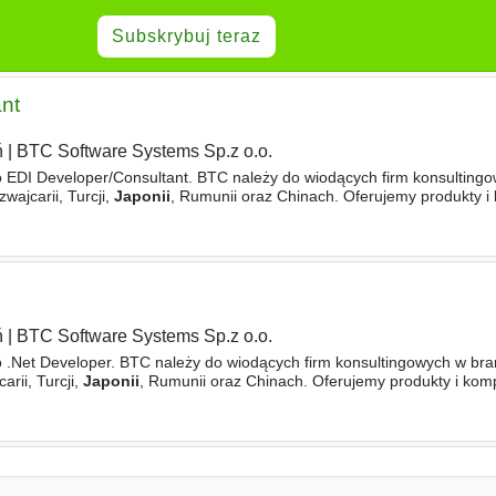
Subskrybuj teraz
nt
ń
|
BTC Software Systems Sp.z o.o.
 EDI Developer/Consultant. BTC należy do wiodących firm konsulting
wajcarii, Turcji,
Japonii
, Rumunii oraz Chinach. Oferujemy produkty 
ntegracji i zarządzania systemami. Osiągamy
ń
|
BTC Software Systems Sp.z o.o.
 .Net Developer. BTC należy do wiodących firm konsultingowych w bra
rii, Turcji,
Japonii
, Rumunii oraz Chinach. Oferujemy produkty i ko
ntegracji i zarządzania systemami. Osiągamy sukcesy