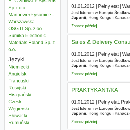
BTC Software Systems
01.01.2012
|
Pełny etat
|
Wa
Sp.z o.o.
Jest liderem w Europie Środkowe
Manpower Łysomice -
Japonii
, Hong Kongu i Kanadzie.
Warszawska
rynku. W Polsce biura HAYS zl
Zobacz później
OSG IT Sp. z oo
Sumika Electronic
Sales & Delivery Consu
Materials Poland Sp. z
o.o.
01.01.2012
|
Pełny etat
|
Wa
Języki
Jest liderem w Europie Środkowe
Japonii
, Hong Kongu i Kanadzie.
Niemiecki
rynku. W Polsce biura HAYS zl
Angielski
Zobacz później
Francuski
Rosyjski
PRAKTYKANT/KA
Hiszpański
Czeski
01.01.2012
|
Pełny etat, Pra
Jest liderem w Europie Środkowe
Węgierski
Japonii
, Hong Kongu i Kanadzie.
Słowacki
rynku. W Polsce biura HAYS zl
Zobacz później
Rumuński