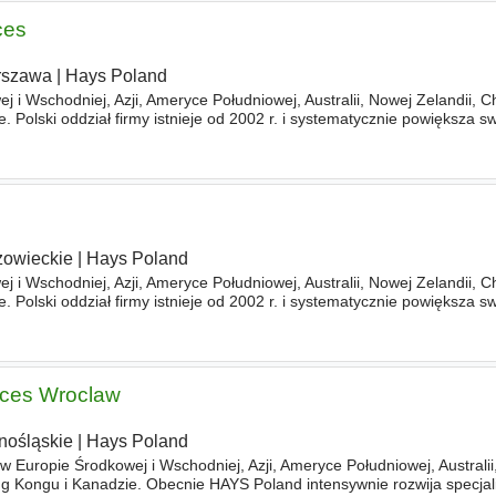
ces
rszawa
|
Hays Poland
j i Wschodniej, Azji, Ameryce Południowej, Australii, Nowej Zelandii, C
 Polski oddział firmy istnieje od 2002 r. i systematycznie powiększa sw
okalizowane są w Warszawie, Katowicach, Wrocławiu
owieckie
|
Hays Poland
j i Wschodniej, Azji, Ameryce Południowej, Australii, Nowej Zelandii, C
 Polski oddział firmy istnieje od 2002 r. i systematycznie powiększa sw
okalizowane są w Warszawie, Katowicach, Wrocławiu
ices Wroclaw
nośląskie
|
Hays Poland
 w Europie Środkowej i Wschodniej, Azji, Ameryce Południowej, Australi
g Kongu i Kanadzie. Obecnie HAYS Poland intensywnie rozwija specjal