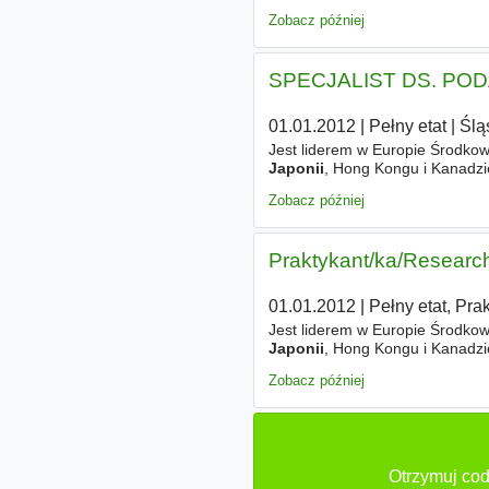
południu Polski dedykowaną usł
Zobacz później
SPECJALIST DS. PO
01.01.2012
|
Pełny etat
|
Ślą
Jest liderem w Europie Środkowe
Japonii
, Hong Kongu i Kanadzie
potrzeby oraz plany rozwoju ko
Zobacz później
Praktykant/ka/Researc
01.01.2012
|
Pełny etat, Pra
Jest liderem w Europie Środkowe
Japonii
, Hong Kongu i Kanadzie.
rynku. W Polsce biura HAYS zl
Zobacz później
Otrzymuj cod