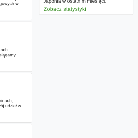
Japonia w ostatnim miesiącu
ngowych w
Zobacz statystyki
dla Japonia
nach.
Osiągamy
hinach,
ój udział w