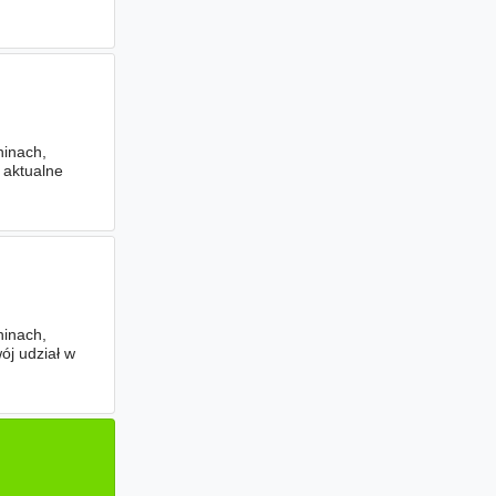
hinach,
 aktualne
hinach,
ój udział w