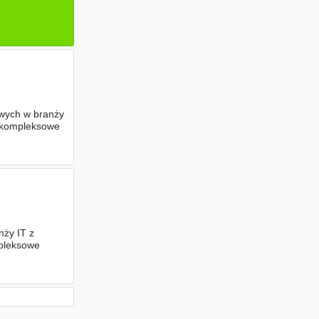
owych w branży
i kompleksowe
nży IT z
mpleksowe