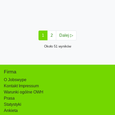
1
2
Dalej ▷
Około 51 wyników
Firma
O Jobswype
Kontakt Impressum
Warunki ogólne OWH
Prasa
Statystyki
Ankieta