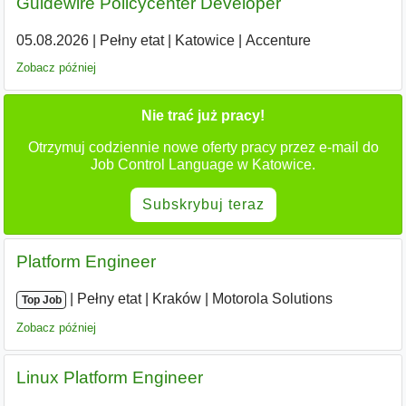
Guidewire Policycenter Developer
05.08.2026
|
Pełny etat
|
Katowice
|
Accenture
Zobacz później
Nie trać już pracy!
Otrzymuj codziennie nowe oferty pracy przez e-mail do
Job Control Language w Katowice.
Subskrybuj teraz
Platform Engineer
|
|
Pełny etat
|
Kraków
|
Motorola Solutions
Top Job
Zobacz później
Linux Platform Engineer