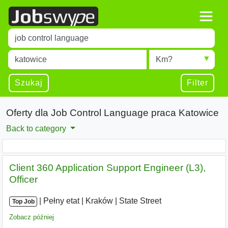
Title
Type 1 or more characters for results.
Miejscowość
Radius
Type 1 or more characters for results.
Szukaj
Filter
Oferty dla Job Control Language praca Katowice
Back to category
Client 360 Application Support Engineer (L3),
Officer
|
|
Pełny etat
|
Kraków
|
State Street
Top Job
Zobacz później