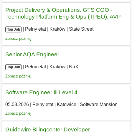
Project Delivery & Operations, GTS COO -
Technology Platform Eng & Ops (TPEO), AVP
|
|
Pełny etat
|
Kraków
|
State Street
Top Job
Zobacz później
Senior AQA Engineer
|
|
Pełny etat
|
Kraków
|
N-iX
Top Job
Zobacz później
Software Engineer Iii Level 4
05.08.2026
|
Pełny etat
|
Katowice
|
Software Mansion
Zobacz później
Guidewire Bilingcenter Developer