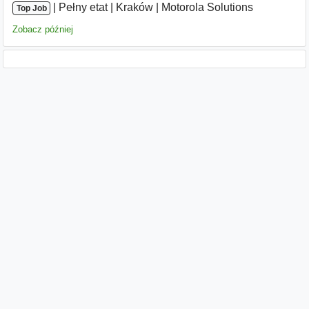
|
|
Pełny etat
|
Kraków
|
Motorola Solutions
Top Job
Zobacz później