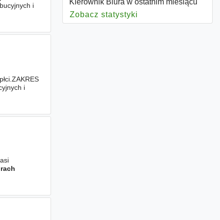
Kierownik Biura w ostatnim miesiącu
ucyjnych i
orzystaniem
Zobacz statystyki
dla Kierownik Biura
 płci.ZAKRES
yjnych i
ystaniem
asi
urach