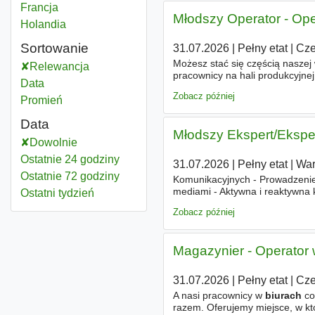
Kierownik biura
Francja
Młodszy Operator - Ope
Kierownik biura
Holandia
Sortowanie
31.07.2026
|
Pełny etat
|
Cze
Możesz stać się częścią naszej w
Relewancja
pracownicy na hali produkcyjne
Data
codziennie zapewniają doskona
Zobacz później
Promień
Data
Młodszy Ekspert/Eksper
Dowolnie
Ostatnie 24 godziny
31.07.2026
|
Pełny etat
|
Wa
Ostatnie 72 godziny
Komunikacyjnych - Prowadzeni
mediami - Aktywna i reaktywna 
Ostatni tydzień
wewnętrznych działów firmy w 
Zobacz później
Magazynier - Operator
31.07.2026
|
Pełny etat
|
Cze
A nasi pracownicy w
biurach
co
razem. Oferujemy miejsce, w k