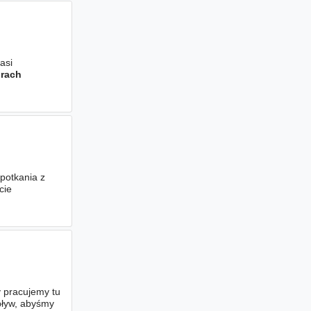
asi
urach
potkania z
cie
oświadczenie
 pracujemy tu
pływ, abyśmy