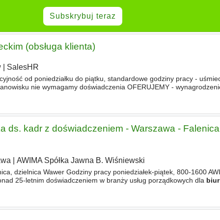
Subskrybuj teraz
eckim (obsługa klienta)
w
|
SalesHR
cyjność od poniedziałku do piątku, standardowe godziny pracy - uśmiec
 stanowisku nie wymagamy doświadczenia OFERUJEMY - wynagrodzeni
PLN brutto - pracę w systemie 3 dni z
biura
w Krakowie, 2 dni
tka ds. kadr z doświadczeniem - Warszawa - Falenica,
awa
|
AWIMA Spółka Jawna B. Wiśniewski
ica, dzielnica Wawer Godziny pracy poniedziałek-piątek, 800-1600 AWI
 ponad 25-letnim doświadczeniem w branży usług porządkowych dla
biur
łalności poszukujemy osoby