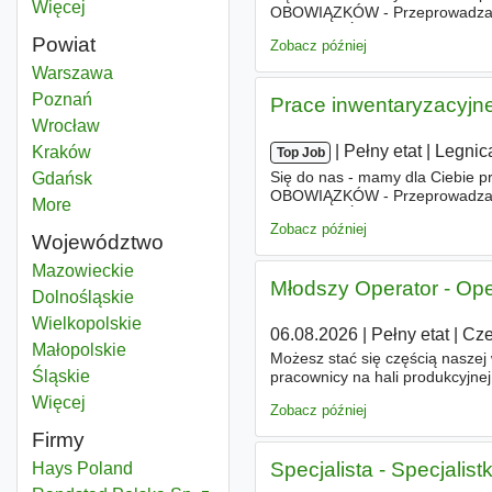
Więcej
miast
OBOWIĄZKÓW - Przeprowadzanie
biurach
. - Świadczenie zleceń 
Powiat
Zobacz później
Kierownik biura
Warszawa
Powiat
Kierownik biura
Poznań
Powiat
Prace inwentaryzacyjne
Kierownik biura
Wrocław
Powiat
|
|
Pełny etat
|
Legnic
Kierownik biura
Kraków
Powiat
Top Job
Się do nas - mamy dla Ciebie p
Kierownik biura
Gdańsk
Powiat
OBOWIĄZKÓW - Przeprowadzać p
More
districts
biurach
. - Świadczyć zlecenie 
Zobacz później
skanera
Województwo
Kierownik biura
Mazowieckie
Województwo
Młodszy Operator - Ope
Kierownik biura
Dolnośląskie
Województwo
Kierownik biura
Wielkopolskie
Województwo
06.08.2026
|
Pełny etat
|
Cze
Kierownik biura
Małopolskie
Województwo
Możesz stać się częścią naszej w
Kierownik biura
Śląskie
Województwo
pracownicy na hali produkcyjne
codziennie zapewniają doskona
Więcej
województwo
Zobacz później
Firmy
Specjalista - Specjalis
Hays Poland