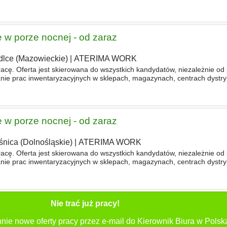
ować się na przyszłości. Twoje możliwości Szukamy obecnie osoby
 w porze nocnej - od zaraz
dlce (Mazowieckie)
|
ATERIMA WORK
racę. Oferta jest skierowana do wszystkich kandydatów, niezależnie od
 prac inwentaryzacyjnych w sklepach, magazynach, centrach dystryb
w porze nocnej start 18-21, czas trwania 5-9h. - Liczenie towaru z wyk
 w porze nocnej - od zaraz
śnica (Dolnośląskie)
|
ATERIMA WORK
racę. Oferta jest skierowana do wszystkich kandydatów, niezależnie od
 prac inwentaryzacyjnych w sklepach, magazynach, centrach dystryb
w porze nocnej start 18-21, czas trwania 5-9h. - Liczenie towaru z wyk
Nie trać już pracy!
nie nowe oferty pracy przez e-mail do Kierownik Biura w Polsk