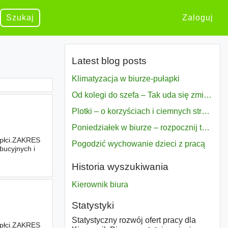
Szukaj
Zaloguj
Latest blog posts
Klimatyzacja w biurze-pułapki
Od kolegi do szefa – Tak uda się zmiana bezproblemowo
Plotki – o korzyściach i ciemnych stronach
Poniedziałek w biurze – rozpocznij tydzień w pełni zmotywowany
 płci.ZAKRES
Pogodzić wychowanie dzieci z pracą
ucyjnych i
orzystaniem
Historia wyszukiwania
Kierownik biura
Statystyki
Statystyczny rozwój ofert pracy dla
 płci.ZAKRES