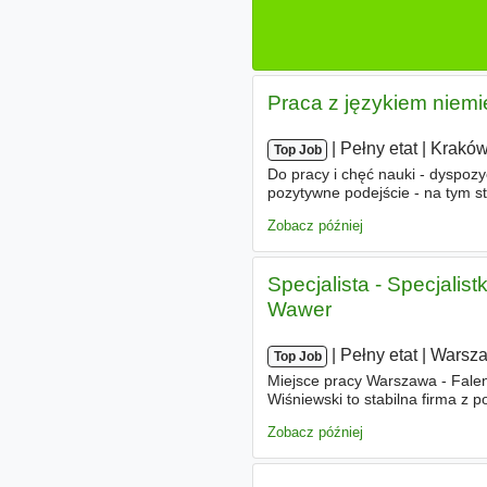
Praca z językiem niemi
|
|
Pełny etat
|
Krakó
Top Job
Do pracy i chęć nauki - dyspozy
pozytywne podejście - na tym
podstawie umowy o pracę 7 600 
Zobacz później
Specjalista - Specjalis
Wawer
|
|
Pełny etat
|
Warsz
Top Job
Miejsce pracy Warszawa - Falen
Wiśniewski to stabilna firma z
związku z rozwojem naszej dzia
Zobacz później