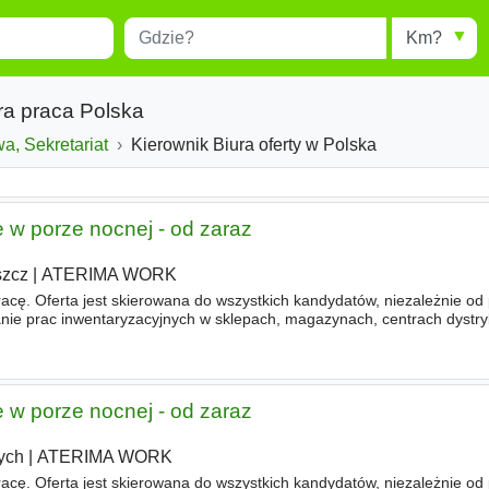
Miejscowość
Radius
esults.
Type 1 or more characters for
results.
ura praca Polska
a, Sekretariat
Kierownik Biura oferty w Polska
 w porze nocnej - od zaraz
szcz
|
ATERIMA WORK
racę. Oferta jest skierowana do wszystkich kandydatów, niezależnie od
 prac inwentaryzacyjnych w sklepach, magazynach, centrach dystryb
w porze nocnej start 18-21, czas trwania 5-9h. - Liczenie towaru z wyk
 w porze nocnej - od zaraz
ych
|
ATERIMA WORK
racę. Oferta jest skierowana do wszystkich kandydatów, niezależnie od