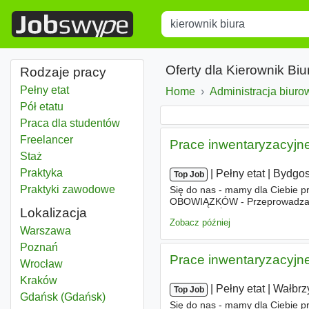
Title
Type 1 or more characters for r
Oferty dla Kierownik Bi
Rodzaje pracy
Pełny etat
Home
Administracja biurow
Pół etatu
Praca dla studentów
Freelancer
Prace inwentaryzacyjne
Staż
Praktyka
|
|
Pełny etat
|
Bydgo
Top Job
Praktyki zawodowe
Się do nas - mamy dla Ciebie p
OBOWIĄZKÓW - Przeprowadzanie
Lokalizacja
biurach
. - Świadczenie zleceń 
Zobacz później
Kierownik biura
Warszawa
Kierownik biura
Poznań
Prace inwentaryzacyjne
Kierownik biura
Wrocław
Kierownik biura
Kraków
|
|
Pełny etat
|
Wałbrz
Top Job
Kierownik biura
Gdańsk (Gdańsk)
Się do nas - mamy dla Ciebie p