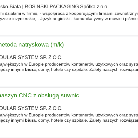
lsko-Biała
|
ROSINSKI PACKAGING Spółka z o.o.
mi działami w firmie, - współpraca z kooperującymi firmami zewnętrzny
ze inżynierskie, - Język angielski - komunikatywny w mowie i piśmie
ci Excel oraz środowiska Windows, - Osoba z łatwością
metoda natryskowa (m/k)
DULAR SYSTEM SP. Z O.O.
największych w Europie producentów kontenerów użytkowych oraz sys
iędzy innymi
biura
, domy, hotele czy szpitale. Zalety naszych rozwiąza
lientów w Polsce, na rynkach europejskich oraz w Stanach
 maszyn CNC z obsługą suwnic
DULAR SYSTEM SP. Z O.O.
największych w Europie producentów kontenerów użytkowych oraz sys
iędzy innymi
biura
, domy, hotele czy szpitale. Zalety naszych rozwiąza
lientów w Polsce, na rynkach europejskich oraz w Stanach