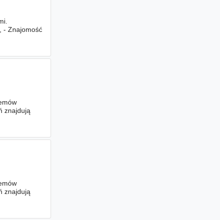
mi.
, - Znajomość
temów
ń znajdują
temów
ń znajdują