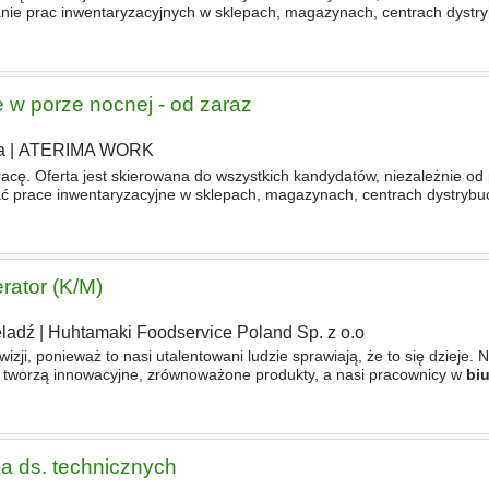
 prac inwentaryzacyjnych w sklepach, magazynach, centrach dystryb
w porze nocnej start 18-21, czas trwania 5-9h. - Liczenie towaru z wyk
 w porze nocnej - od zaraz
a
|
ATERIMA WORK
racę. Oferta jest skierowana do wszystkich kandydatów, niezależnie od
race inwentaryzacyjne w sklepach, magazynach, centrach dystrybuc
w porze nocnej start 18-21, czas trwania 5-9h. - Liczyć towar z wykorz
rator (K/M)
ladź
|
Huhtamaki Foodservice Poland Sp. z o.o
izji, ponieważ to nasi utalentowani ludzie sprawiają, że to się dzieje. N
j tworzą innowacyjne, zrównoważone produkty, a nasi pracownicy w
bi
łe rozwiązania naszym klientom. Wszyscy pracujemy tu razem
tka ds. technicznych