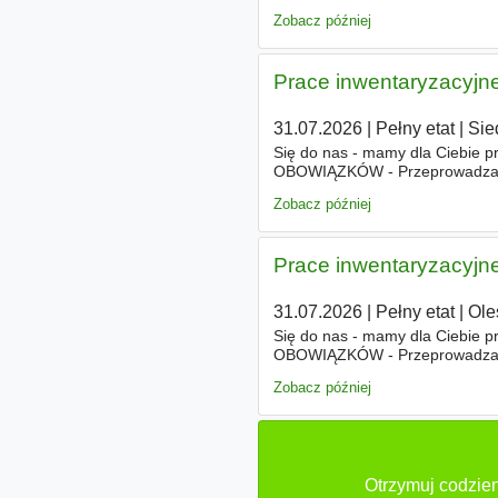
wszyscy mogli razem skoncentr
Zobacz później
Prace inwentaryzacyjne
31.07.2026
|
Pełny etat
|
Sie
Się do nas - mamy dla Ciebie p
OBOWIĄZKÓW - Przeprowadzanie
biurach
. - Świadczenie zleceń 
Zobacz później
Prace inwentaryzacyjne
31.07.2026
|
Pełny etat
|
Ole
Się do nas - mamy dla Ciebie p
OBOWIĄZKÓW - Przeprowadzanie
biurach
. - Świadczenie zleceń 
Zobacz później
Otrzymuj codzien