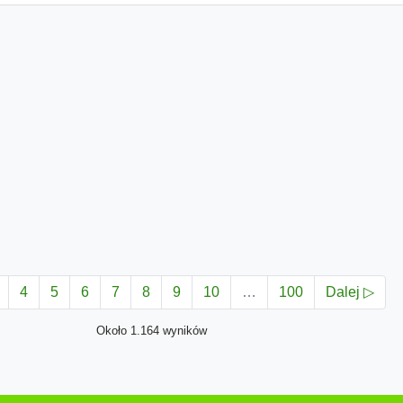
4
5
6
7
8
9
10
…
100
Dalej ▷
Około 1.164 wyników