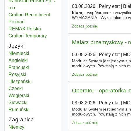
Randstad Polska Sp. z
03.08.2026
|
Pełny etat
|
Bie
o.o.
biura
, - współpraca ze wszystki
Grafton Recruitment
WYMAGANIA - Wykształcenie wyżs
Poznań
pakietu Office, a w szczególnoś
Zobacz później
REMAX Polska
Grafton Temporary
Malarz przemysłowy - 
Języki
Niemiecki
03.08.2026
|
Pełny etat
|
MO
Angielski
Modular System jest jednym z 
modułowych. Powstają z nich m
Francuski
uznanie wśród licznego grona k
Rosyjski
Zobacz później
Hiszpański
Czeski
Operator - operatorka
Węgierski
Słowacki
03.08.2026
|
Pełny etat
|
MO
Modular System jest jednym z 
Rumuński
modułowych. Powstają z nich m
Zagranica
uznanie wśród licznego grona k
Zobacz później
Kierownik biura
Niemcy