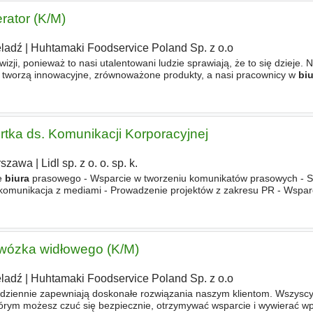
rator (K/M)
ladź
|
Huhtamaki Foodservice Poland Sp. z o.o
izji, ponieważ to nasi utalentowani ludzie sprawiają, że to się dzieje. N
j tworzą innowacyjne, zrównoważone produkty, a nasi pracownicy w
bi
łe rozwiązania naszym klientom. Wszyscy pracujemy tu razem
tka ds. Komunikacji Korporacyjnej
rszawa
|
Lidl sp. z o. o. sp. k.
e
biura
prasowego - Wsparcie w tworzeniu komunikatów prasowych - S
komunikacja z mediami - Prowadzenie projektów z zakresu PR - Wspar
tworzeniu komunikacji zewnętrznej WYMAGANIA - Minimum 2 - letnie d
 wózka widłowego (K/M)
ladź
|
Huhtamaki Foodservice Poland Sp. z o.o
dziennie zapewniają doskonałe rozwiązania naszym klientom. Wszyscy
tórym możesz czuć się bezpiecznie, otrzymywać wsparcie i wywierać w