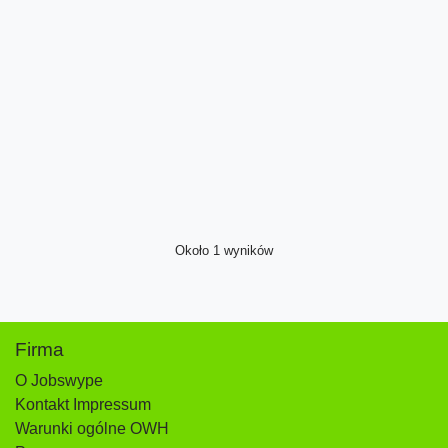
Około 1 wyników
Firma
O Jobswype
Kontakt Impressum
Warunki ogólne OWH