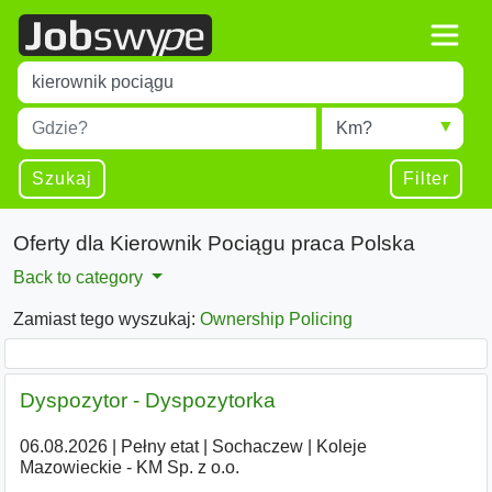
Title
Type 1 or more characters for results.
Miejscowość
Radius
Type 1 or more characters for results.
Szukaj
Filter
Oferty dla Kierownik Pociągu praca Polska
Back to category
Zamiast tego wyszukaj:
Ownership Policing
Dyspozytor - Dyspozytorka
06.08.2026
|
Pełny etat
|
Sochaczew
|
Koleje
Mazowieckie - KM Sp. z o.o.