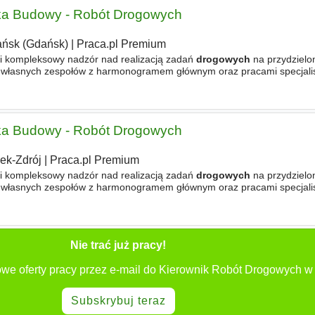
zka Budowy - Robót Drogowych
ńsk (Gdańsk)
|
Praca.pl Premium
 i kompleksowy nadzór nad realizacją zadań
drogowych
na przydzielo
ań własnych zespołów z harmonogramem głównym oraz pracami specjali
 w wyborze kontrahentów, dostawców oraz ustalaniu
zka Budowy - Robót Drogowych
ek-Zdrój
|
Praca.pl Premium
 i kompleksowy nadzór nad realizacją zadań
drogowych
na przydzielo
ań własnych zespołów z harmonogramem głównym oraz pracami specjali
 w wyborze kontrahentów, dostawców oraz ustalaniu
Nie trać już pracy!
we oferty pracy przez e-mail do Kierownik Robót Drogowych w
Subskrybuj teraz