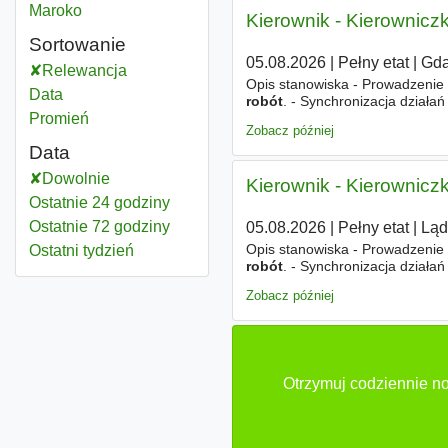
Kierownik robót drogowych
Maroko
Kierownik - Kierownic
Sortowanie
05.08.2026
|
Pełny etat
|
Gda
Relewancja
Opis stanowiska - Prowadzenie
Data
robót
. - Synchronizacja dział
towarzyszących. - Uczestnictwo
Promień
Zobacz później
Data
Dowolnie
Kierownik - Kierownic
Ostatnie 24 godziny
Ostatnie 72 godziny
05.08.2026
|
Pełny etat
|
Ląd
Opis stanowiska - Prowadzenie
Ostatni tydzień
robót
. - Synchronizacja dział
towarzyszących. - Uczestnictwo
Zobacz później
Otrzymuj codziennie no