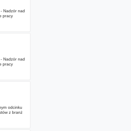
. - Nadzór nad
e pracy
. - Nadzór nad
e pracy
nym odcinku
stów z branż