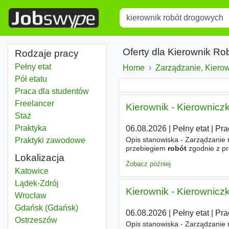
Title
Type 1 or more characters for r
Oferty dla Kierownik R
Rodzaje pracy
Pełny etat
Home
Zarządzanie, Kiero
Pół etatu
Praca dla studentów
Freelancer
Kierownik - Kierownic
Staż
Praktyka
06.08.2026
|
Pełny etat
|
Pra
Opis stanowiska - Zarządzanie r
Praktyki zawodowe
przebiegiem
robót
zgodnie z p
Lokalizacja
pracowników własnych oraz po
Zobacz później
Kierownik robót drogowych
Katowice
Kierownik robót drogowych
Lądek-Zdrój
Kierownik - Kierownic
Kierownik robót drogowych
Wrocław
Kierownik robót drogowych
Gdańsk (Gdańsk)
06.08.2026
|
Pełny etat
|
Pra
Kierownik robót drogowych
Ostrzeszów
Opis stanowiska - Zarządzanie r