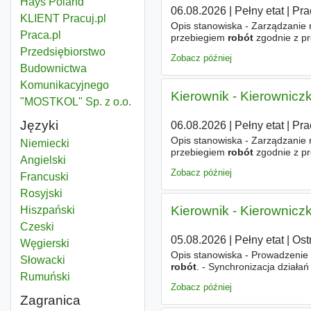
Hays Poland
06.08.2026
|
Pełny etat
|
Pra
KLIENT Pracuj.pl
Opis stanowiska - Zarządzanie r
Praca.pl
przebiegiem
robót
zgodnie z p
pracowników własnych oraz po
Przedsiębiorstwo
Zobacz później
Budownictwa
Komunikacyjnego
Kierownik - Kierownic
"MOSTKOL" Sp. z o.o.
Języki
06.08.2026
|
Pełny etat
|
Pra
Opis stanowiska - Zarządzanie r
Niemiecki
przebiegiem
robót
zgodnie z p
Angielski
pracowników własnych oraz po
Zobacz później
Francuski
Rosyjski
Kierownik - Kierownic
Hiszpański
Czeski
05.08.2026
|
Pełny etat
|
Ost
Węgierski
Opis stanowiska - Prowadzenie
Słowacki
robót
. - Synchronizacja dział
Rumuński
towarzyszących. - Uczestnictwo
Zobacz później
Zagranica