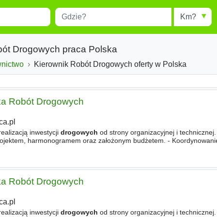
Miejscowość
Radius
esults.
Type 1 or more characters for
results.
obót Drogowych praca Polska
wnictwo
Kierownik Robót Drogowych oferty w Polska
zka Robót Drogowych
ca.pl
ealizacją inwestycji
drogowych
od strony organizacyjnej i technicznej
rojektem, harmonogramem oraz założonym budżetem. - Koordynowani
dwykonawców. - Kontrola wykonania
robót
pod względem
zka Robót Drogowych
ca.pl
ealizacją inwestycji
drogowych
od strony organizacyjnej i technicznej