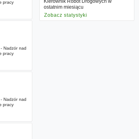
Kierownik Robót Drogowych w
e pracy
ostatnim miesiącu
Zobacz statystyki
dla Kierownik Robó
. - Nadzór nad
e pracy
. - Nadzór nad
e pracy