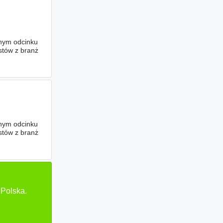
nym odcinku
stów z branż
nym odcinku
stów z branż
 Polska.