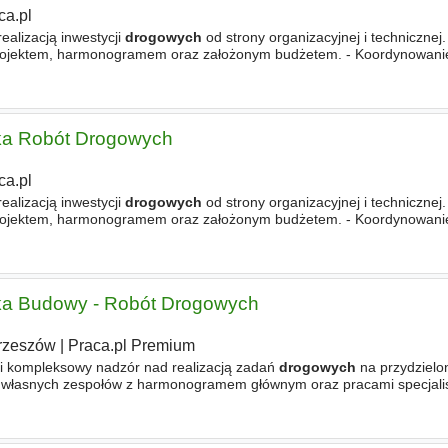
ca.pl
ealizacją inwestycji
drogowych
od strony organizacyjnej i technicznej
rojektem, harmonogramem oraz założonym budżetem. - Koordynowani
dwykonawców. - Kontrola wykonania
robót
pod względem
zka Robót Drogowych
ca.pl
ealizacją inwestycji
drogowych
od strony organizacyjnej i technicznej
rojektem, harmonogramem oraz założonym budżetem. - Koordynowani
dwykonawców. - Kontrola wykonania
robót
pod względem
zka Budowy - Robót Drogowych
rzeszów
|
Praca.pl Premium
 i kompleksowy nadzór nad realizacją zadań
drogowych
na przydzielo
ań własnych zespołów z harmonogramem głównym oraz pracami specjali
 w wyborze kontrahentów, dostawców oraz ustalaniu