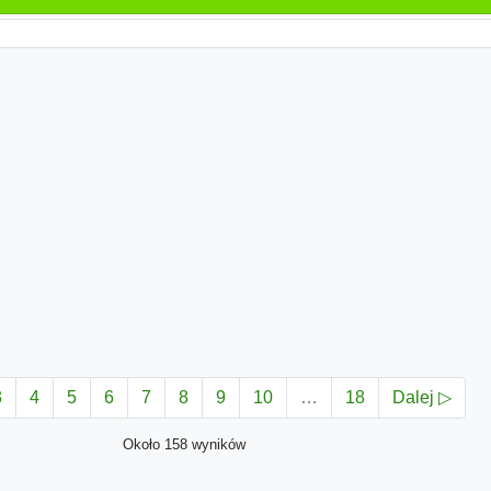
3
4
5
6
7
8
9
10
…
18
Dalej ▷
Około 158 wyników