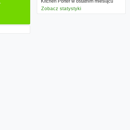
Kitchen Porter w ostatnim miesiącu
.
Zobacz statystyki
dla Kitchen Porter