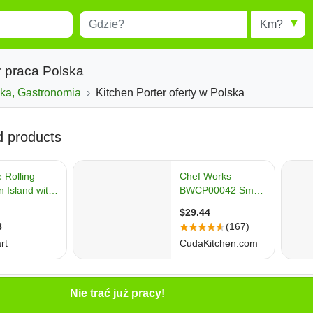
Miejscowość
Radius
esults.
Type 1 or more characters for
results.
r praca Polska
yka, Gastronomia
Kitchen Porter oferty w Polska
Nie trać już pracy!