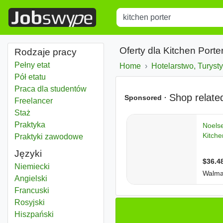
Title
Type 1 or more characters for r
Oferty dla Kitchen Porte
Rodzaje pracy
Pełny etat
Home
Hotelarstwo, Turyst
Pół etatu
Praca dla studentów
Freelancer
Staż
Praktyka
Praktyki zawodowe
Języki
Niemiecki
Angielski
Francuski
Rosyjski
Hiszpański