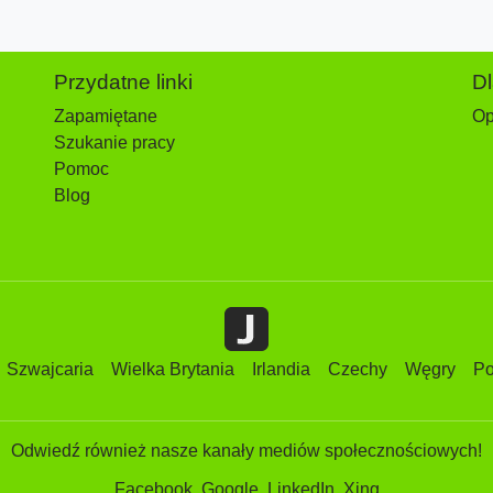
Przydatne linki
D
Zapamiętane
Op
Szukanie pracy
Pomoc
Blog
Szwajcaria
Wielka Brytania
Irlandia
Czechy
Węgry
Po
Odwiedź również nasze kanały mediów społecznościowych!
Facebook
Google
LinkedIn
Xing