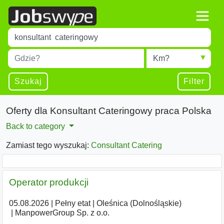
Title
Type 1 or more characters for results.
Miejscowość
Radius
Type 1 or more characters for results.
Szukaj
Filter
Oferty dla Konsultant Cateringowy praca Polska
Back to category
Zamiast tego wyszukaj:
Consultant Catering
Operator produkcji
05.08.2026
|
Pełny etat
|
Oleśnica (Dolnośląskie)
|
ManpowerGroup Sp. z o.o.