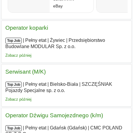
Operator koparki
|
|
Pełny etat
|
Żywiec
|
Przedsiębiorstwo
Top Job
Budowlane MODULAR Sp. z o.o.
Zobacz później
Serwisant (M/K)
|
|
Pełny etat
|
Bielsko-Biała
|
SZCZĘŚNIAK
Top Job
Pojazdy Specjalne sp. z o.o.
Zobacz później
Operator Dźwigu Samojezdnego (k/m)
|
|
Pełny etat
|
Gdańsk (Gdańsk)
|
CMC POLAND
Top Job