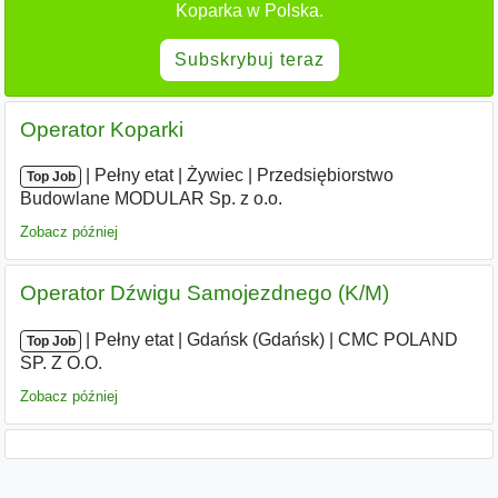
Koparka w Polska.
Subskrybuj teraz
Operator Koparki
|
|
Pełny etat
|
Żywiec
|
Przedsiębiorstwo
Top Job
Budowlane MODULAR Sp. z o.o.
Zobacz później
Operator Dźwigu Samojezdnego (K/M)
|
|
Pełny etat
|
Gdańsk (Gdańsk)
|
CMC POLAND
Top Job
SP. Z O.O.
Zobacz później