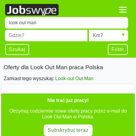
Title
Type 1 or more characters for results.
Miejscowość
Radius
Type 1 or more characters for results.
Szukaj
Filter
Oferty dla Look Out Man praca Polska
Zamiast tego wyszukaj:
Look-out Out Man
Nie trać już pracy!
Otrzymuj codziennie nowe oferty pracy przez e-mail do
Look Out Man w Polska.
Subskrybuj teraz