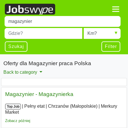
Title
Type 1 or more characters for results.
Miejscowość
Radius
Type 1 or more characters for results.
Szukaj
Filter
Oferty dla Magazynier praca Polska
Back to category
Magazynier - Magazynierka
|
|
Pełny etat
|
Chrzanów (Małopolskie)
|
Merkury
Top Job
Market
Zobacz później