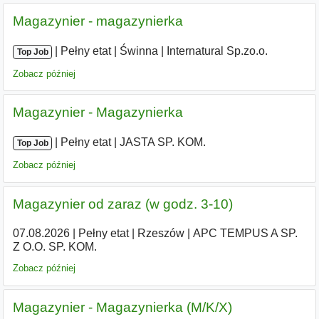
Magazynier - magazynierka
|
|
Pełny etat
|
Świnna
|
Internatural Sp.zo.o.
Top Job
Zobacz później
Magazynier - Magazynierka
|
|
Pełny etat
|
JASTA SP. KOM.
Top Job
Zobacz później
Magazynier od zaraz (w godz. 3-10)
07.08.2026
|
Pełny etat
|
Rzeszów
|
APC TEMPUS A SP.
Z O.O. SP. KOM.
Zobacz później
Magazynier - Magazynierka (M/K/X)