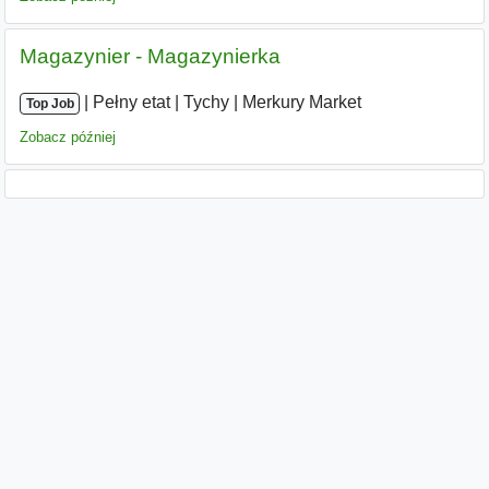
Magazynier - Magazynierka
|
|
Pełny etat
|
Tychy
|
Merkury Market
Top Job
Zobacz później