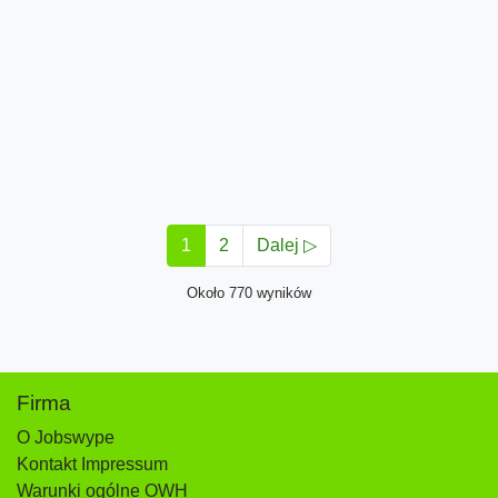
1
2
Dalej ▷
Około 770 wyników
Firma
O Jobswype
Kontakt Impressum
Warunki ogólne OWH