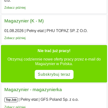
o.o.
Zobacz później
Magazynier (K - M)
01.08.2026
|
Pełny etat
|
PHU TOPAZ SP. Z O.O.
Zobacz później
Nie trać już pracy!
Otrzymuj codziennie nowe oferty pracy przez e-mail do
Magazynier w Polska.
Subskrybuj teraz
Magazynier - magazynierka
|
|
Pełny etat
|
GFS Poland Sp. z o.o.
Top Job
Zobacz później