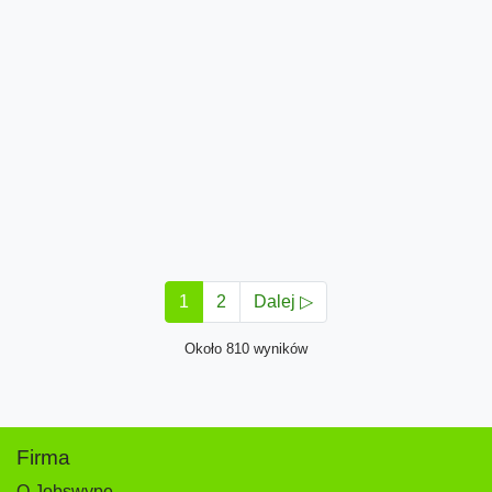
1
2
Dalej ▷
Około 810 wyników
Firma
O Jobswype