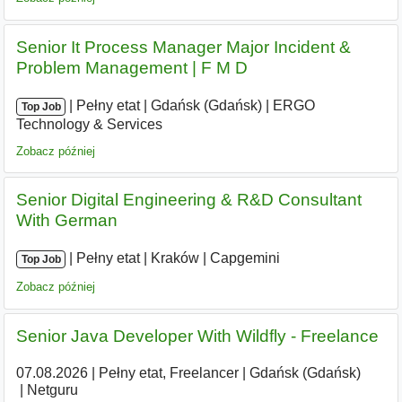
Senior It Process Manager Major Incident &
Problem Management | F M D
|
|
Pełny etat
|
Gdańsk (Gdańsk)
|
ERGO
Top Job
Technology & Services
Zobacz później
Senior Digital Engineering & R&D Consultant
With German
|
|
Pełny etat
|
Kraków
|
Capgemini
Top Job
Zobacz później
Senior Java Developer With Wildfly - Freelance
07.08.2026
|
Pełny etat, Freelancer
|
Gdańsk (Gdańsk)
|
Netguru