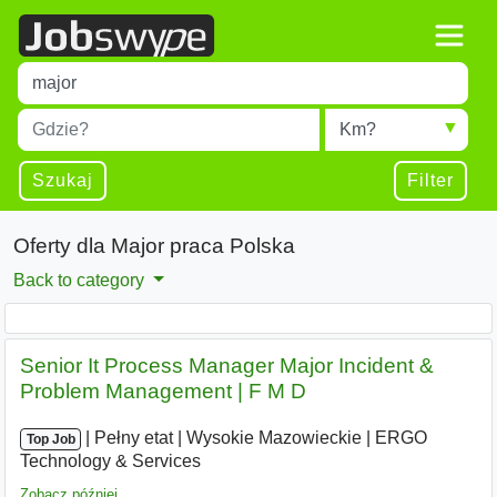
Title
Type 1 or more characters for results.
Miejscowość
Radius
Type 1 or more characters for results.
Szukaj
Filter
Oferty dla Major praca Polska
Back to category
Senior It Process Manager Major Incident &
Problem Management | F M D
|
|
Pełny etat
|
Wysokie Mazowieckie
|
ERGO
Top Job
Technology & Services
Zobacz później