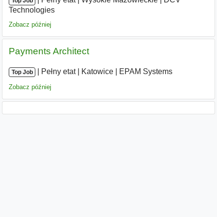
Top Job
Technologies
Zobacz później
Payments Architect
|
|
Pełny etat
|
Katowice
|
EPAM Systems
Top Job
Zobacz później