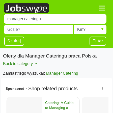
Title
Type 1 or more characters for results.
Miejscowość
Radius
Type 1 or more characters for results.
Szukaj
Filter
Oferty dla Manager Cateringu praca Polska
Back to category
Zamiast tego wyszukaj:
Manager Catering