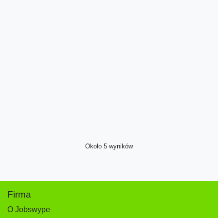
Około 5 wyników
Firma
O Jobswype