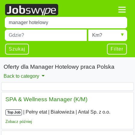
Title
Type 1 or more characters for results.
Miejscowość
Radius
Type 1 or more characters for results.
Szukaj
Filter
Oferty dla Manager Hotelowy praca Polska
Back to category
SPA & Wellness Manager (K/M)
|
|
Pełny etat
|
Białowieża
|
Antal Sp. z o.o.
Top Job
Zobacz później