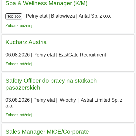
Spa & Wellness Manager (K/M)
|
|
Pełny etat
|
Białowieża
|
Antal Sp. z o.o.
Top Job
Zobacz później
Kucharz Austria
06.08.2026
|
Pełny etat
|
EastGate Recruitment
Zobacz później
Safety Officer do pracy na statkach
pasażerskich
03.08.2026
|
Pełny etat
|
|
Włochy
|
Astral Limited Sp. z
o.o.
Zobacz później
Sales Manager MICE/Corporate