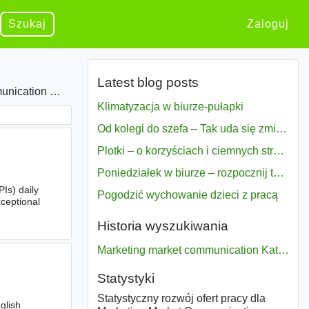
Szukaj
Zaloguj
Latest blog posts
erty w Katowice
Klimatyzacja w biurze-pułapki
Od kolegi do szefa – Tak uda się zmiana bezproblemowo
Plotki – o korzyściach i ciemnych stronach
Poniedziałek w biurze – rozpocznij tydzień w pełni zmotywowany
Is) daily
Pogodzić wychowanie dzieci z pracą
xceptional
Historia wyszukiwania
Marketing market communication Katowice
Statystyki
Statystyczny rozwój ofert pracy dla
glish