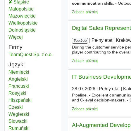
Marketing market communication
Śląskie
Województwo
communication
skills. - Outbo
Marketing market communication
Małopolskie
Województwo
Zobacz później
Marketing market communication
Mazowieckie
Województwo
Marketing market communication
Wielkopolskie
Województwo
Digital Sales Represen
Marketing market communication
Dolnośląskie
Województwo
Więcej
województwo
|
|
Pełny etat
|
Krakó
Top Job
Firmy
During the customer service per
player contributing to the overa
TeamQuest Sp. z o.o.
bilingual
communication
skills
Zobacz później
Języki
Niemiecki
IT Business Developm
Angielski
Francuski
28.07.2026
|
Pełny etat
|
Kat
Rosyjski
Pipeline. - Excellent
communica
Hiszpański
and C-level decision-makers. - C
working in an agile, rapidly ch
Czeski
Zobacz później
Węgierski
Słowacki
AI-Augmented Developer
Rumuński