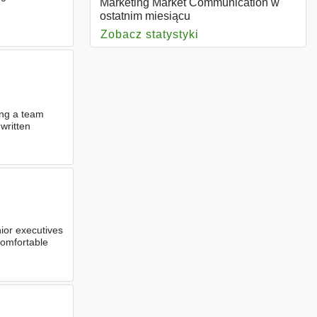
Marketing Market Communication w
ostatnim miesiącu
Zobacz statystyki
dla Marketing Marke
ing a team
written
nior executives
Comfortable