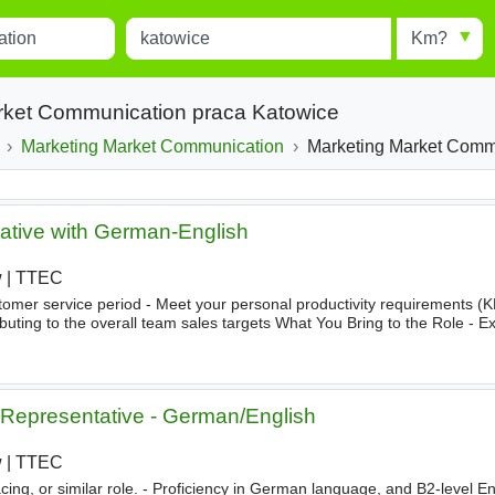
Miejscowość
Radius
esults.
Type 1 or more characters for
results.
arket Communication praca Katowice
Marketing Market Communication
Marketing Market Communication of
tative with German-English
w
|
TTEC
omer service period - Meet your personal productivity requirements (KP
buting to the overall team sales targets What You Bring to the Role - E
munication
skills in both German and English
 Representative - German/English
w
|
TTEC
ing, or similar role. - Proficiency in German language, and B2-level En