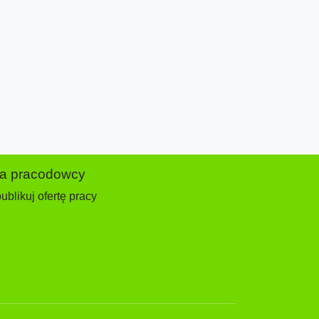
la pracodowcy
ublikuj ofertę pracy