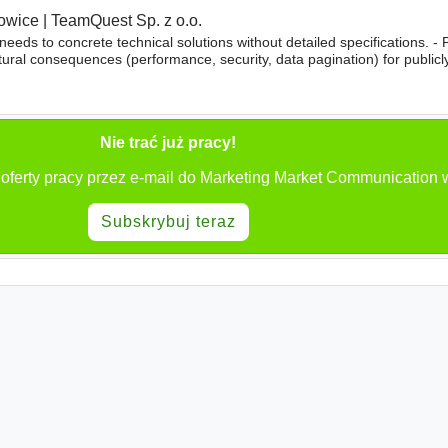
owice
|
TeamQuest Sp. z o.o.
needs to concrete technical solutions without detailed specifications. - 
tural consequences (performance, security, data pagination) for publicl
. -
Communication
skills Ability to ask the business
Nie trać już pracy!
oferty pracy przez e-mail do Marketing Market Communication 
Subskrybuj teraz