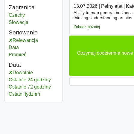
13.07.2026
|
Pełny etat
|
Kat
Zagranica
Ability to map general business 
Marketing market communication
Czechy
thinking Understanding architec
Marketing market communication
Słowacja
commercially available systems
Zobacz później
Sortowanie
Relewancja
Data
Otrzymuj codziennie nowe 
Promień
Data
Dowolnie
Ostatnie 24 godziny
Ostatnie 72 godziny
Ostatni tydzień