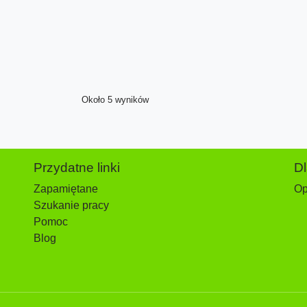
Około 5 wyników
Przydatne linki
D
Zapamiętane
Op
Szukanie pracy
Pomoc
Blog