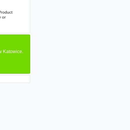
Product
y or
w Katowice.