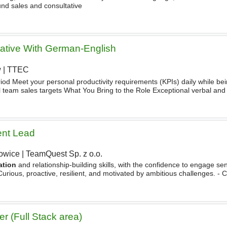
und sales and consultative
tative With German-English
w
|
TTEC
iod Meet your personal productivity requirements (KPIs) daily while be
ll team sales targets What You Bring to the Role Exceptional verbal and 
 in both German and English An aptitude for sales
ent Lead
owice
|
TeamQuest Sp. z o.o.
tion
and relationship-building skills, with the confidence to engage se
urious, proactive, resilient, and motivated by ambitious challenges. - 
anging environment and able to adapt
 (Full Stack area)