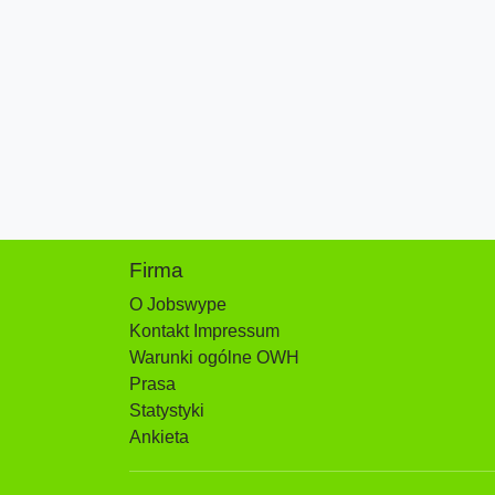
Firma
O Jobswype
Kontakt Impressum
Warunki ogólne OWH
Prasa
Statystyki
Ankieta