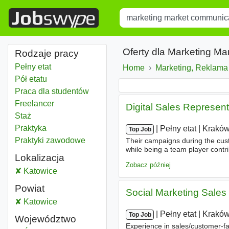
Title
Type 1 or more characters for r
Oferty dla Marketing M
Rodzaje pracy
Pełny etat
Home
Marketing, Reklama
Pół etatu
Praca dla studentów
Freelancer
Digital Sales Represen
Staż
Praktyka
|
|
Pełny etat
|
Krakó
Top Job
Praktyki zawodowe
Their campaigns during the cust
while being a team player contri
Lokalizacja
verbal and written bilingual
com
Zobacz później
Marketing market communication
Katowice
Powiat
Social Marketing Sales
Marketing market communication
Katowice
Powiat
|
|
Pełny etat
|
Krakó
Top Job
Województwo
Experience in sales/customer-fac