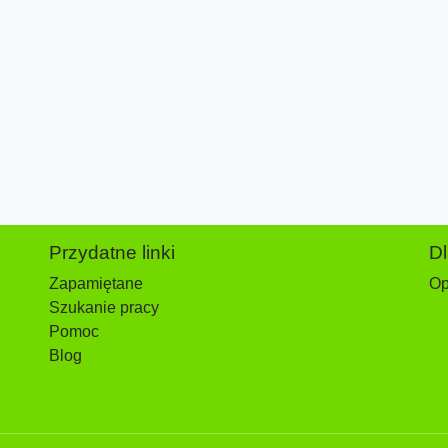
Przydatne linki
D
Zapamiętane
Op
Szukanie pracy
Pomoc
Blog