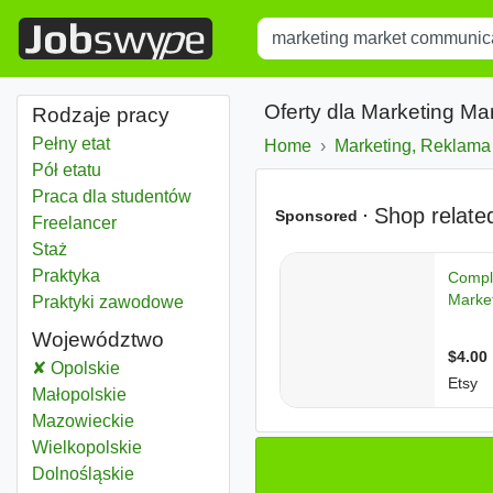
Title
Type 1 or more characters for r
Oferty dla Marketing M
Rodzaje pracy
Pełny etat
Home
Marketing, Reklama
Pół etatu
Praca dla studentów
Freelancer
Staż
Praktyka
Praktyki zawodowe
Województwo
Marketing market communication
Opolskie
Województwo
Marketing market communication
Małopolskie
Województwo
Marketing market communication
Mazowieckie
Województwo
Marketing market communication
Wielkopolskie
Województwo
Marketing market communication
Dolnośląskie
Województwo