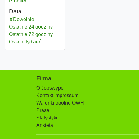
Promień
Data
Dowolnie
Ostatnie 24 godziny
Ostatnie 72 godziny
Ostatni tydzień
Firma
O Jobswype
Kontakt Impressum
Warunki ogólne OWH
Prasa
Statystyki
Ankieta