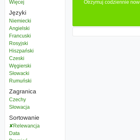
Więcej
województwo
Otrzymuj codziennie nowe
Języki
Niemiecki
Angielski
Francuski
Rosyjski
Hiszpański
Czeski
Węgierski
Słowacki
Rumuński
Zagranica
Marketing market communication
Czechy
Marketing market communication
Słowacja
Sortowanie
Relewancja
Data