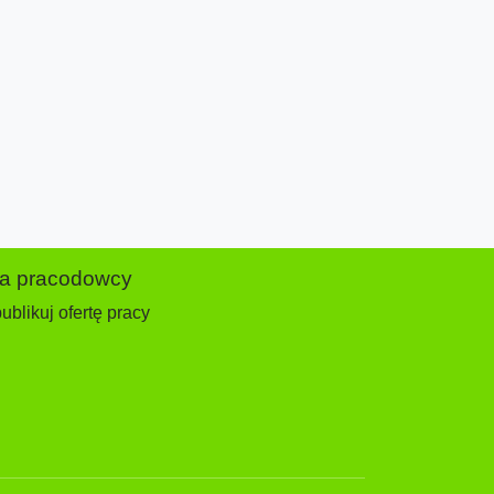
la pracodowcy
ublikuj ofertę pracy