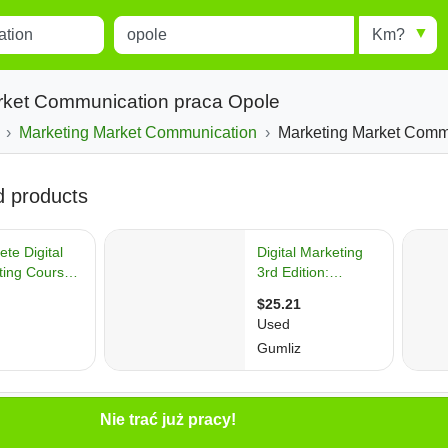
Miejscowość
Radius
esults.
Type 1 or more characters for
results.
arket Communication praca Opole
Marketing Market Communication
Marketing Market Communication 
Nie trać już pracy!