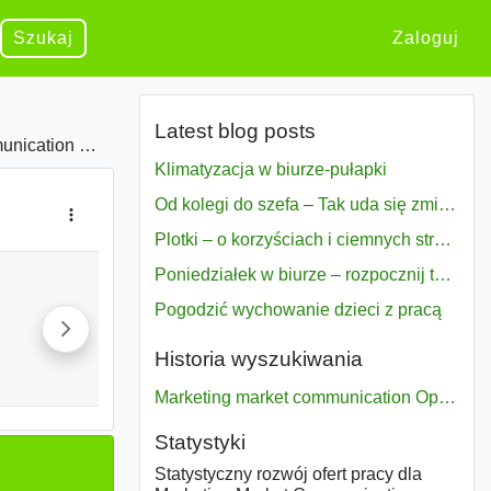
Szukaj
Zaloguj
Latest blog posts
oferty w Opole
Klimatyzacja w biurze-pułapki
Od kolegi do szefa – Tak uda się zmiana bezproblemowo
Plotki – o korzyściach i ciemnych stronach
Poniedziałek w biurze – rozpocznij tydzień w pełni zmotywowany
Pogodzić wychowanie dzieci z pracą
Historia wyszukiwania
Marketing market communication Opole
Statystyki
Statystyczny rozwój ofert pracy dla