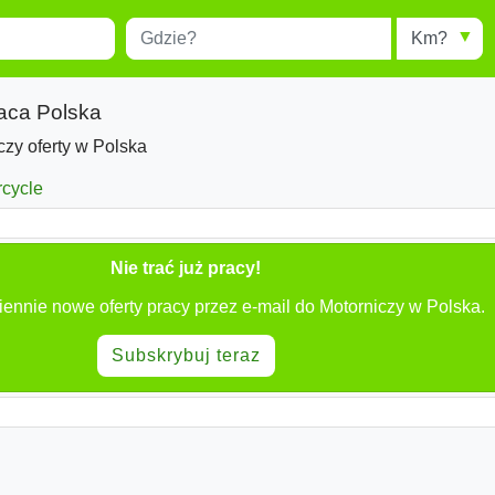
Miejscowość
Radius
esults.
Type 1 or more characters for
results.
raca Polska
czy oferty w Polska
rcycle
Nie trać już pracy!
ennie nowe oferty pracy przez e-mail do Motorniczy w Polska.
Subskrybuj teraz