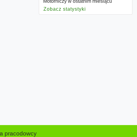
Motorniczy w ostatnim miesiącu
Zobacz statystyki
dla Motorniczy
la pracodowcy