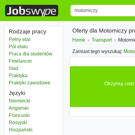
Title
Type 1 or more characters for r
Oferty dla Motorniczy p
Rodzaje pracy
Pełny etat
Home
Transport
Motorni
Pół etatu
Zamiast tego wyszukaj:
Moto
Praca dla studentów
Freelancer
Staż
Praktyka
Praktyki zawodowe
Otrzymuj codzi
Języki
Niemiecki
Angielski
Francuski
Rosyjski
Hiszpański