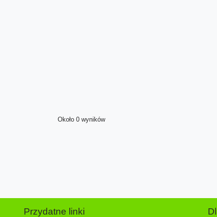
Około 0 wyników
Przydatne linki
D