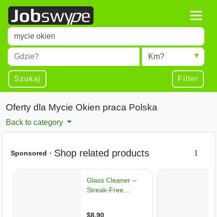
Title
Type 1 or more characters for results.
Miejscowość
Radius
Type 1 or more characters for results.
Szukaj
Filter
Oferty dla Mycie Okien praca Polska
Back to category