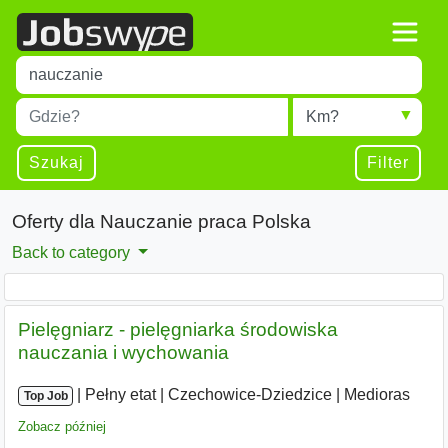
Title
Type 1 or more characters for results.
Miejscowość
Radius
Type 1 or more characters for results.
Szukaj
Filter
Oferty dla Nauczanie praca Polska
Back to category
Pielęgniarz - pielęgniarka środowiska
nauczania i wychowania
|
|
Pełny etat
|
Czechowice-Dziedzice
|
Medioras
Top Job
Zobacz później