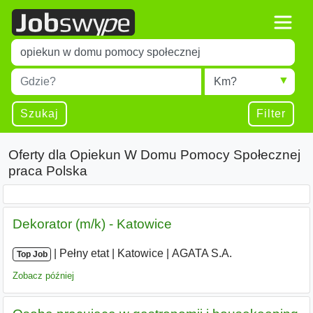
Title
Type 1 or more characters for results.
Miejscowość
Radius
Type 1 or more characters for results.
Szukaj
Filter
Oferty dla Opiekun W Domu Pomocy Społecznej
praca Polska
Dekorator (m/k) - Katowice
|
|
Pełny etat
|
Katowice
|
AGATA S.A.
Top Job
Zobacz później