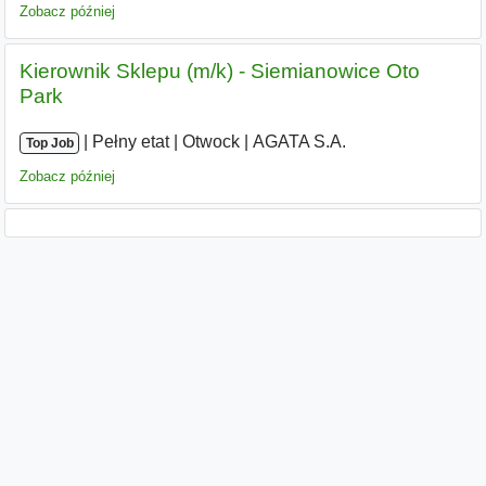
Zobacz później
Kierownik Sklepu (m/k) - Siemianowice Oto
Park
|
|
Pełny etat
|
Otwock
|
AGATA S.A.
Top Job
Zobacz później