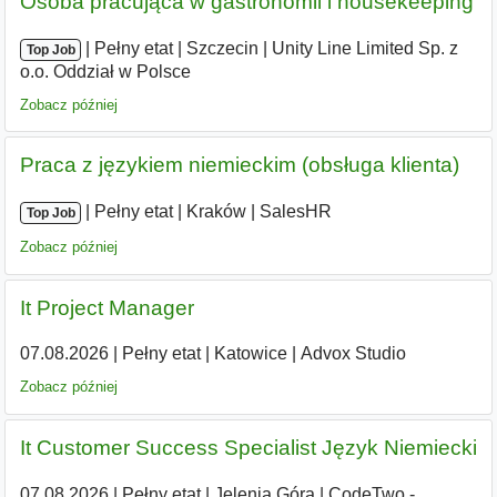
Osoba pracująca w gastronomii i housekeeping
|
|
Pełny etat
|
Szczecin
|
Unity Line Limited Sp. z
Top Job
o.o. Oddział w Polsce
Zobacz później
Praca z językiem niemieckim (obsługa klienta)
|
|
Pełny etat
|
Kraków
|
SalesHR
Top Job
Zobacz później
It Project Manager
07.08.2026
|
Pełny etat
|
Katowice
|
Advox Studio
Zobacz później
It Customer Success Specialist Język Niemiecki
07.08.2026
|
Pełny etat
|
Jelenia Góra
|
CodeTwo -