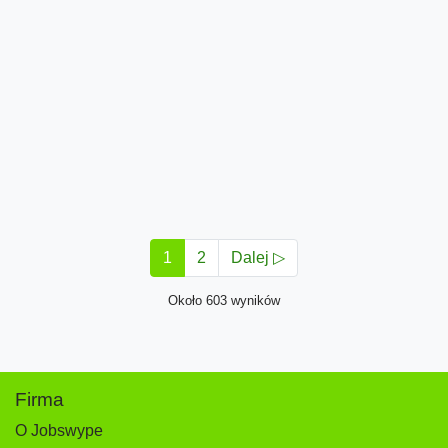
1
2
Dalej ▷
Około 603 wyników
Firma
O Jobswype