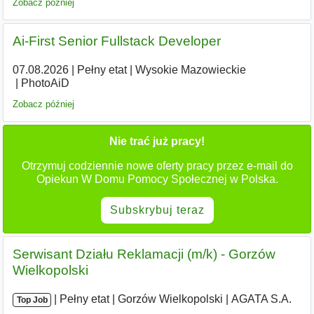
Zobacz później
Ai-First Senior Fullstack Developer
07.08.2026
|
Pełny etat
|
Wysokie Mazowieckie
|
PhotoAiD
Zobacz później
Nie trać już pracy!
Otrzymuj codziennie nowe oferty pracy przez e-mail do
Opiekun W Domu Pomocy Społecznej w Polska.
Subskrybuj teraz
Serwisant Działu Reklamacji (m/k) - Gorzów
Wielkopolski
|
|
Pełny etat
|
Gorzów Wielkopolski
|
AGATA S.A.
Top Job