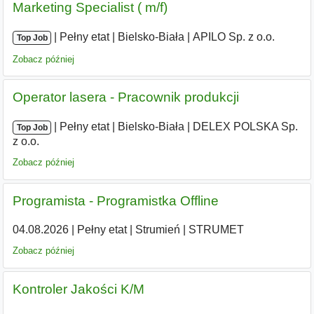
Marketing Specialist ( m/f)
|
|
Pełny etat
|
Bielsko-Biała
|
APILO Sp. z o.o.
Top Job
Zobacz później
Operator lasera - Pracownik produkcji
|
|
Pełny etat
|
Bielsko-Biała
|
DELEX POLSKA Sp.
Top Job
z o.o.
Zobacz później
Programista - Programistka Offline
04.08.2026
|
Pełny etat
|
Strumień
|
STRUMET
Zobacz później
Kontroler Jakości K/M