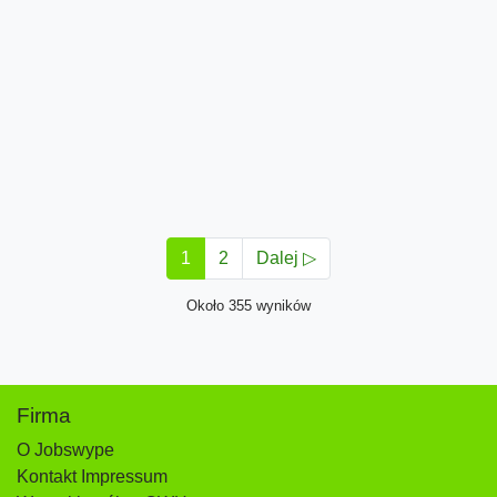
1
2
Dalej ▷
Około 355 wyników
Firma
O Jobswype
Kontakt Impressum