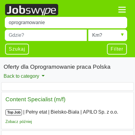
Title
Type 1 or more characters for results.
Miejscowość
Radius
Type 1 or more characters for results.
Szukaj
Filter
Oferty dla Oprogramowanie praca Polska
Back to category
Content Specialist (m/f)
|
|
Pełny etat
|
Bielsko-Biała
|
APILO Sp. z o.o.
Top Job
Zobacz później