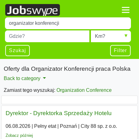
Title
Type 1 or more characters for results.
Miejscowość
Radius
Type 1 or more characters for results.
Szukaj
Filter
Oferty dla Organizator Konferencji praca Polska
Back to category
Zamiast tego wyszukaj:
Organization Conference
Dyrektor - Dyrektorka Sprzedaży Hotelu
06.08.2026
|
Pełny etat
|
Poznań
|
City 88 sp. z o.o.
Zobacz później