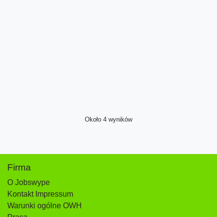
Około 4 wyników
Firma
O Jobswype
Kontakt Impressum
Warunki ogólne OWH