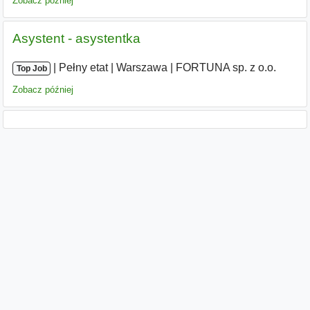
Zobacz później
Asystent - asystentka
|
|
Pełny etat
|
Warszawa
|
FORTUNA sp. z o.o.
Top Job
Zobacz później