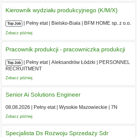
Kierownik wydziału produkcyjnego (K/M/X)
|
|
Pełny etat
|
Bielsko-Biała
|
BFM HOME sp. z o.o.
Top Job
Zobacz później
Pracownik produkcji - pracowniczka produkcji
|
|
Pełny etat
|
Aleksandrów Łódzki
|
PERSONNEL
Top Job
RECRUITMENT
Zobacz później
Senior Ai Solutions Engineer
08.08.2026
|
Pełny etat
|
Wysokie Mazowieckie
|
7N
Zobacz później
Specjalista Ds Rozwoju Sprzedaży Sdr