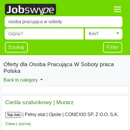
Title
Type 1 or more characters for results.
Miejscowość
Radius
Type 1 or more characters for results.
Szukaj
Filter
Oferty dla Osoba Pracująca W Soboty praca
Polska
Back to category
Cieśla szalunkowy | Murarz
|
|
Pełny etat
|
Opole
|
CONEXIO SP. Z O.O. S.K.
Top Job
Zobacz później