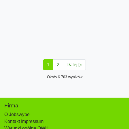
1
2
Dalej ▷
Około 6.703 wyników
Firma
O Jobswype
Kontakt Impressum
Warunki ogólne OWH