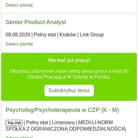
Zobacz później
Senior Product Analyst
08.08.2026
|
Pełny etat
|
Kraków
|
Link Group
Zobacz później
Nie trać już pracy!
Otrzymuj codziennie nowe oferty pracy przez e-mail do
Osoba Pracująca W Soboty w Polska.
Subskrybuj teraz
Psycholog/Psychoterapeuta w CZP (K - M)
|
|
Pełny etat
|
Limanowa
|
MEDI-LI-NORM
Top Job
SPÓŁKA Z OGRANICZONĄ ODPOWIEDZIALNOŚCIĄ