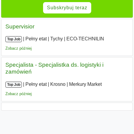
Subskrybuj teraz
Supervisior
|
|
Pełny etat
|
Tychy
|
ECO-TECHNILIN
Top Job
Zobacz później
Specjalista - Specjalistka ds. logistyki i
zamówień
|
|
Pełny etat
|
Krosno
|
Merkury Market
Top Job
Zobacz później