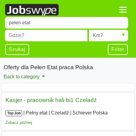
Title
Type 1 or more characters for results.
Miejscowość
Radius
Type 1 or more characters for results.
Szukaj
Filter
Oferty dla Pełen Etat praca Polska
Back to category
Kasjer - pracownik hali bi1 Czeladź
|
|
Pełny etat
|
Czeladź
|
Schiever Polska
Top Job
Zobacz później