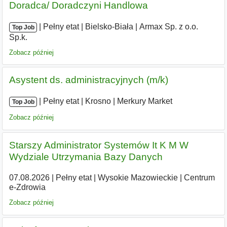
Doradca/ Doradczyni Handlowa
|
|
Pełny etat
|
Bielsko-Biała
|
Armax Sp. z o.o.
Top Job
Sp.k.
Zobacz później
Asystent ds. administracyjnych (m/k)
|
|
Pełny etat
|
Krosno
|
Merkury Market
Top Job
Zobacz później
Starszy Administrator Systemów It K M W
Wydziale Utrzymania Bazy Danych
07.08.2026
|
Pełny etat
|
Wysokie Mazowieckie
|
Centrum
e-Zdrowia
Zobacz później