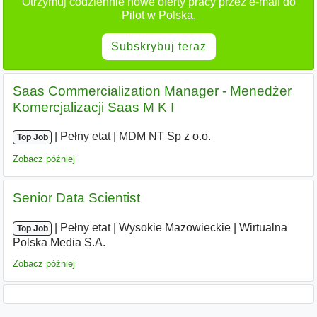
Otrzymuj codziennie nowe oferty pracy przez e-mail do
Pilot w Polska.
Subskrybuj teraz
Saas Commercialization Manager - Menedżer
Komercjalizacji Saas M K I
|
|
Pełny etat
|
MDM NT Sp z o.o.
Top Job
Zobacz później
Senior Data Scientist
|
|
Pełny etat
|
Wysokie Mazowieckie
|
Wirtualna
Top Job
Polska Media S.A.
Zobacz później