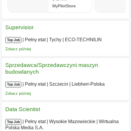
Supervisior
|
|
Pełny etat
|
Tychy
|
ECO-TECHNILIN
Top Job
Zobacz później
Sprzedawca/Sprzedawczyni maszyn
budowlanych
|
|
Pełny etat
|
Szczecin
|
Liebherr-Polska
Top Job
Zobacz później
Data Scientist
|
|
Pełny etat
|
Wysokie Mazowieckie
|
Wirtualna
Top Job
Polska Media S.A.