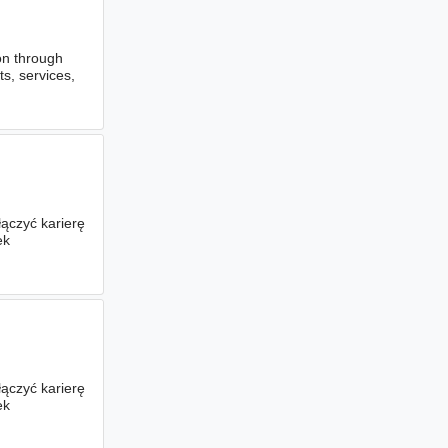
on through
ts, services,
łączyć karierę
ek
łączyć karierę
ek