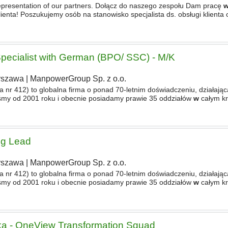
 representation of our partners. Dołącz do naszego zespołu Dam pracę
enta! Poszukujemy osób na stanowisko specjalista ds. obsługi klienta 
w
przyjaznym środowisku, gdzie obsługa klienta jest naszym priorytete
pecialist with German (BPO/ SSC) - M/K
rszawa
|
ManpowerGroup Sp. z o.o.
 nr 412) to globalna firma o ponad 70-letnim doświadczeniu, działają
eśmy od 2001 roku i obecnie posiadamy prawie 35 oddziałów
w
całym kr
andydatami nowych możliwości, pomoc
w
znalezieniu
ng Lead
rszawa
|
ManpowerGroup Sp. z o.o.
 nr 412) to globalna firma o ponad 70-letnim doświadczeniu, działają
eśmy od 2001 roku i obecnie posiadamy prawie 35 oddziałów
w
całym kr
andydatami nowych możliwości, pomoc
w
znalezieniu
ka - OneView Transformation Squad