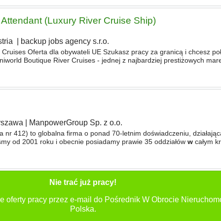
Attendant (Luxury River Cruise Ship)
tria
|
backup jobs agency s.r.o.
Cruises Oferta dla obywateli UE Szukasz pracy za granicą i chcesz po
world Boutique River Cruises - jednej z najbardziej prestiżowych mar
w
Europie. Work where others spend their holidays. We
rszawa
|
ManpowerGroup Sp. z o.o.
 nr 412) to globalna firma o ponad 70-letnim doświadczeniu, działają
eśmy od 2001 roku i obecnie posiadamy prawie 35 oddziałów
w
całym kr
andydatami nowych możliwości, pomoc
w
znalezieniu
Nie trać już pracy!
e oferty pracy przez e-mail do Pośrednik W Obrocie Nieruchom
Polska.