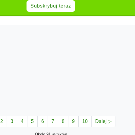
Subskrybuj teraz
2
3
4
5
6
7
8
9
10
Dalej ▷
Około 91 wyników