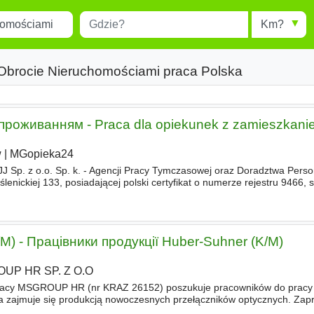
Miejscowość
Radius
esults.
Type 1 or more characters for
results.
 Obrocie Nieruchomościami praca Polska
 проживанням - Praca dla opiekunek z zamieszkani
w
|
MGopieka24
 Sp. z o.o. Sp. k. - Agencji Pracy Tymczasowej oraz Doradztwa Pers
lenickiej 133, posiadającej polski certyfikat o numerze rejestru 9466, s
ch pracy tymczasowej
w
Polsce i za granicą
/M) - Працівники продукції Huber-Suhner (K/M)
UP HR SP. Z O.O
pracy MSGROUP HR (nr KRAZ 26152) poszukuje pracowników do prac
a zajmuje się produkcją nowoczesnych przełączników optycznych. Za
kandydatów na stanowisko operatora produkcji. - Польське