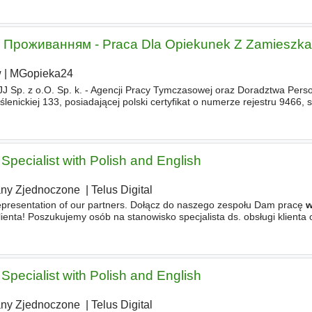
З Проживанням - Praca Dla Opiekunek Z Zamieszk
w
|
MGopieka24
 Sp. z o.O. Sp. k. - Agencji Pracy Tymczasowej oraz Doradztwa Pers
lenickiej 133, posiadającej polski certyfikat o numerze rejestru 9466, s
ch pracy tymczasowej
w
Polsce i za granicą
 Specialist with Polish and English
ny Zjednoczone
|
Telus Digital
 representation of our partners. Dołącz do naszego zespołu Dam pracę
enta! Poszukujemy osób na stanowisko specjalista ds. obsługi klienta 
w
przyjaznym środowisku, gdzie obsługa klienta jest naszym priorytete
 Specialist with Polish and English
ny Zjednoczone
|
Telus Digital