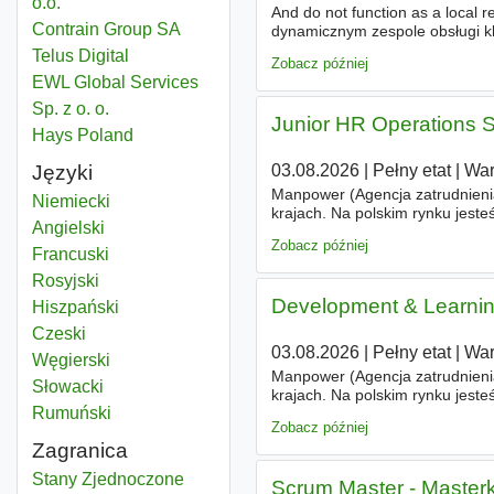
o.o.
And do not function as a local
Contrain Group SA
dynamicznym zespole obsługi kli
sprzedawca. Oferujemy pracę
Telus Digital
Zobacz później
EWL Global Services
Sp. z o. o.
Junior HR Operations S
Hays Poland
03.08.2026
|
Pełny etat
|
Wa
Języki
Manpower (Agencja zatrudnienia
Niemiecki
krajach. Na polskim rynku jest
Angielski
celem jest otwieranie przed k
Zobacz później
Francuski
Rosyjski
Development & Learni
Hiszpański
Czeski
03.08.2026
|
Pełny etat
|
Wa
Węgierski
Manpower (Agencja zatrudnienia
Słowacki
krajach. Na polskim rynku jest
Rumuński
celem jest otwieranie przed k
Zobacz później
Zagranica
Pośrednik w obrocie nieruchomościami
Stany Zjednoczone
Scrum Master - Master