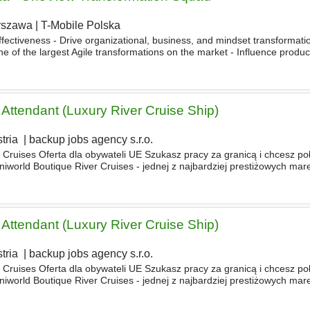
rszawa
|
T-Mobile Polska
ffectiveness - Drive organizational, business, and mindset transformati
one of the largest Agile transformations on the market - Influence produc
ions of customers
W
realizacji zadań pomoże Ci
Attendant (Luxury River Cruise Ship)
tria
|
backup jobs agency s.r.o.
Cruises Oferta dla obywateli UE Szukasz pracy za granicą i chcesz po
world Boutique River Cruises - jednej z najbardziej prestiżowych mar
w
Europie. Work where others spend their holidays. We
Attendant (Luxury River Cruise Ship)
tria
|
backup jobs agency s.r.o.
Cruises Oferta dla obywateli UE Szukasz pracy za granicą i chcesz po
world Boutique River Cruises - jednej z najbardziej prestiżowych mar
w
Europie. Work where others spend their holidays. We