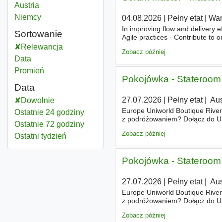
Pośrednik w obrocie nieruchomościami
Austria
Pośrednik w obrocie nieruchomościami
Niemcy
04.08.2026
|
Pełny etat
|
Wa
In improving flow and delivery e
Sortowanie
Agile practices - Contribute to 
and processes that impact mill
Relewancja
Zobacz później
Data
Promień
Pokojówka - Stateroom 
Data
27.07.2026
|
Pełny etat
|
|
Aus
Dowolnie
Europe Uniworld Boutique River 
Ostatnie 24 godziny
z podróżowaniem? Dołącz do Uni
Ostatnie 72 godziny
luksusowych rejsów rzecznych
Zobacz później
Ostatni tydzień
Pokojówka - Stateroom 
27.07.2026
|
Pełny etat
|
|
Aus
Europe Uniworld Boutique River 
z podróżowaniem? Dołącz do Uni
luksusowych rejsów rzecznych
Zobacz później