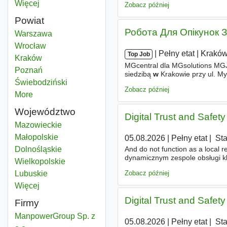
Więcej
miast
Zobacz później
Powiat
Робота Для Опікунок 
Pośrednik w obrocie nieruchomościami
Warszawa
Powiat
Pośrednik w obrocie nieruchomościami
Wrocław
Powiat
|
|
Pełny etat
|
Krakó
Top Job
Pośrednik w obrocie nieruchomościami
Kraków
Powiat
MGcentral dla MGsolutions MGJJ
Pośrednik w obrocie nieruchomościami
Poznań
Powiat
siedzibą
w
Krakowie przy ul. Myś
Pośrednik w obrocie nieruchomościami
Świebodziński
Powiat
się
w
świadczeniu usług
w
rama
Zobacz później
More
districts
Województwo
Digital Trust and Safety
Pośrednik w obrocie nieruchomościami
Mazowieckie
Województwo
Pośrednik w obrocie nieruchomościami
Małopolskie
Województwo
05.08.2026
|
Pełny etat
|
|
Sta
Pośrednik w obrocie nieruchomościami
Dolnośląskie
Województwo
And do not function as a local
dynamicznym zespole obsługi kli
Pośrednik w obrocie nieruchomościami
Wielkopolskie
Województwo
sprzedawca. Oferujemy pracę
Zobacz później
Pośrednik w obrocie nieruchomościami
Lubuskie
Województwo
Więcej
województwo
Digital Trust and Safety
Firmy
ManpowerGroup Sp. z
05.08.2026
|
Pełny etat
|
|
Sta