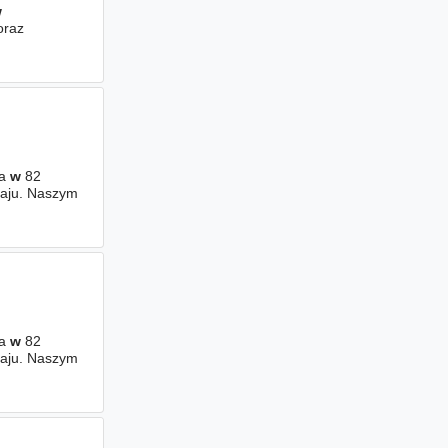
w
oraz
m
ca
w
82
aju. Naszym
ca
w
82
aju. Naszym