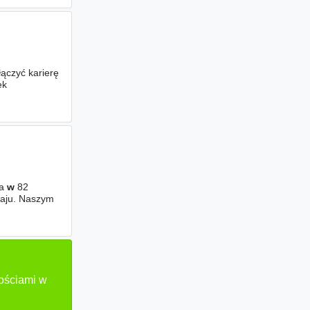
łączyć karierę
ek
ca
w
82
aju. Naszym
ościami w