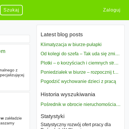
Szukaj
Zaloguj
Latest blog posts
Klimatyzacja w biurze-pułapki
em
Od kolegi do szefa – Tak uda się zmiana bezproblemowo
Plotki – o korzyściach i ciemnych stronach
onalnego z
Poniedziałek w biurze – rozpocznij tydzień w pełni zmotywowany
pecjalizującej
Pogodzić wychowanie dzieci z pracą
Historia wyszukiwania
Pośrednik w obrocie nieruchomościami
Statystyki
y
w
zakładzie
praszamy
Statystyczny rozwój ofert pracy dla