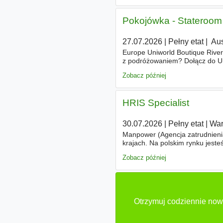
Pokojówka - Stateroom 
27.07.2026
|
Pełny etat
|
|
Aus
Europe Uniworld Boutique River 
z podróżowaniem? Dołącz do Uni
luksusowych rejsów rzecznych
Zobacz później
HRIS Specialist
30.07.2026
|
Pełny etat
|
Wa
Manpower (Agencja zatrudnienia
krajach. Na polskim rynku jest
celem jest otwieranie przed k
Zobacz później
Otrzymuj codziennie now