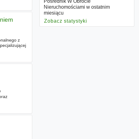
Pośrednik W Obrocie
Nieruchomościami w ostatnim
miesiącu
aniem
Zobacz statystyki
dla Pośrednik W Ob
onalnego z
pecjalizującej
w
oraz
m