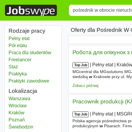
Title
Type 1 or more characters for r
Oferty dla Pośrednik W
Rodzaje pracy
Pełny etat
Pół etatu
Робота для опікунок з
Praca dla studentów
Freelancer
|
|
Pełny etat
|
Krakó
Top Job
Staż
MGcentral dla MGsolutions MGJJ
Praktyka
siedzibą
w
Krakowie przy ul. Myś
Praktyki zawodowe
się
w
świadczeniu usług
w
rama
Zobacz później
Lokalizacja
Pośrednik w obrocie nieruchomościami
Warszawa
Pracownik produkcji (K
Pośrednik w obrocie nieruchomościami
Wrocław
Pośrednik w obrocie nieruchomościami
Kraków
|
|
Pełny etat
|
MSGRO
Top Job
Pośrednik w obrocie nieruchomościami
Poznań
Polska agencja pośrednictwa 
produkcyjnym
w
Pisarach. Firm
Pośrednik w obrocie nieruchomościami
Świebodzin
odpowiedzialnych i sumiennych 