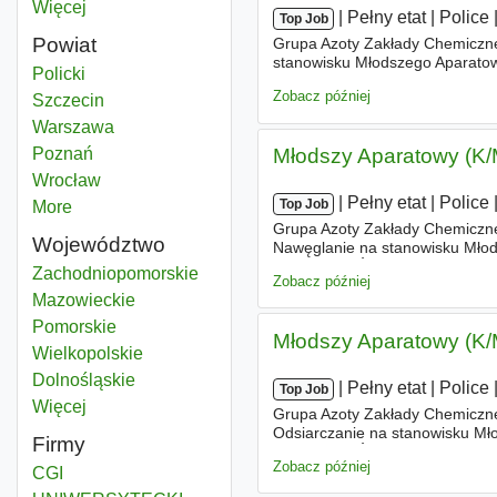
Więcej
miast
|
|
Pełny etat
|
Police
|
Top Job
Powiat
Grupa Azoty Zakłady Chemiczne
stanowisku Młodszego Aparato
Police
Policki
Powiat
instalacji produkcyjnych. WY
Zobacz później
Police
Szczecin
Powiat
Police
Warszawa
Powiat
Police
Poznań
Powiat
Młodszy Aparatowy (K/M
Police
Wrocław
Powiat
|
|
Pełny etat
|
Police
|
Top Job
More
districts
Grupa Azoty Zakłady Chemiczne
Województwo
Nawęglanie na stanowisku Mło
OBOWIĄZKÓW - obsługa instala
Police
Zachodniopomorskie
Województwo
Zobacz później
Police
Mazowieckie
Województwo
Police
Pomorskie
Województwo
Młodszy Aparatowy (K/M
Police
Wielkopolskie
Województwo
Police
Dolnośląskie
Województwo
|
|
Pełny etat
|
Police
|
Top Job
Więcej
województwo
Grupa Azoty Zakłady Chemiczne
Odsiarczanie na stanowisku Mł
Firmy
OBOWIĄZKÓW - obsługa instala
Zobacz później
CGI