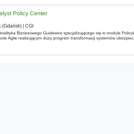
lyst Policy Center
 (Gdańsk)
|
CGI
alityka Biznesowego Guidewire specjalizującego się w module Policy
le Agile realizującym duży program transformacji systemów ubezpiec
h dostawców usług finansowych i ubezpieczeniowych. Do Two