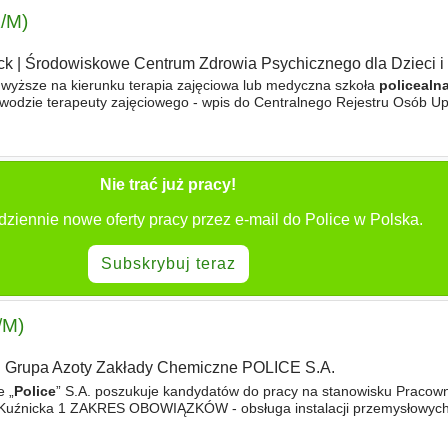
K/M)
ck
|
Środowiskowe Centrum Zdrowia Psychicznego dla Dzieci i
wyższe na kierunku terapia zajęciowa lub medyczna szkoła
policealn
awodzie terapeuty zajęciowego - wpis do Centralnego Rejestru Osób U
nego - minimum roczne doświadczenie w pracy z dziećmi
Nie trać już pracy!
dziennie nowe oferty pracy przez e-mail do Police w Polska.
Subskrybuj teraz
/M)
Grupa Azoty Zakłady Chemiczne POLICE S.A.
 „
Police
” S.A. poszukuje kandydatów do pracy na stanowisku Pracown
. Kuźnicka 1 ZAKRES OBOWIĄZKÓW - obsługa instalacji przemysłowych,
 komputerowy, - praca z armaturą kontrolno