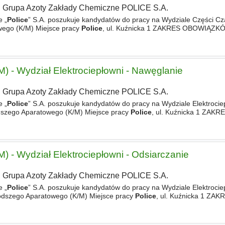
Grupa Azoty Zakłady Chemiczne POLICE S.A.
 „
Police
” S.A. poszukuje kandydatów do pracy na Wydziale Części Cz
wego (K/M) Miejsce pracy
Police
, ul. Kuźnicka 1 ZAKRES OBOWIĄZKÓ
MAGANIA - wykształcenie minimum zawodowe - mechaniczne
) - Wydział Elektrociepłowni - Nawęglanie
Grupa Azoty Zakłady Chemiczne POLICE S.A.
 „
Police
” S.A. poszukuje kandydatów do pracy na Wydziale Elektrocie
dszego Aparatowego (K/M) Miejsce pracy
Police
, ul. Kuźnicka 1 ZAKR
cji produkcyjnych. WYMAGANIA - wykształcenie minimum zawodowe
) - Wydział Elektrociepłowni - Odsiarczanie
Grupa Azoty Zakłady Chemiczne POLICE S.A.
 „
Police
” S.A. poszukuje kandydatów do pracy na Wydziale Elektrocie
odszego Aparatowego (K/M) Miejsce pracy
Police
, ul. Kuźnicka 1 ZAK
cji produkcyjnych. WYMAGANIA - wykształcenie minimum zawodowe