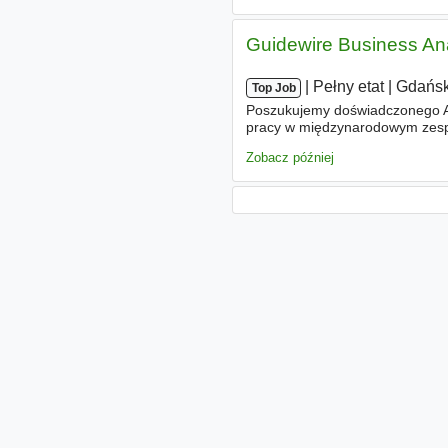
Guidewire Business Ana
|
|
Pełny etat
|
Gdańsk
Top Job
Poszukujemy doświadczonego An
pracy w międzynarodowym zespo
jednego z wiodących nordyckic
Zobacz później