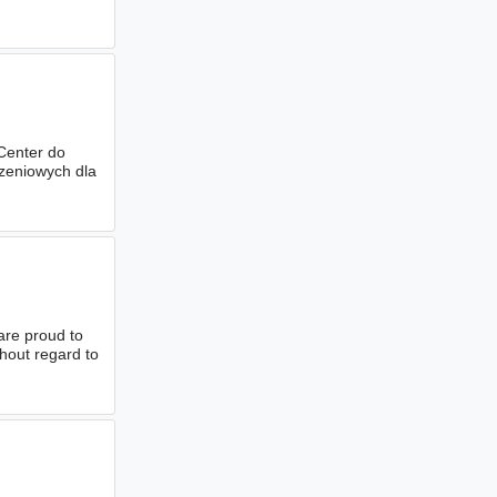
Center do
zeniowych dla
re proud to
thout regard to