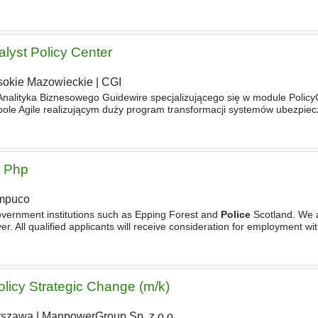
h dostawców usług finansowych i ubezpieczeniowych. Do Two
lyst Policy Center
okie Mazowieckie
|
CGI
alityka Biznesowego Guidewire specjalizującego się w module Policy
le Agile realizującym duży program transformacji systemów ubezpiec
h dostawców usług finansowych i ubezpieczeniowych. Do Two
x Php
mpuco
overnment institutions such as Epping Forest and
Police
Scotland. We a
. All qualified applicants will receive consideration for employment wi
ation, gender identity, national origin
olicy Strategic Change (m/k)
rszawa
|
ManpowerGroup Sp. z o.o.