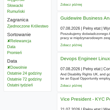
jednego z wiodących nordyckic
Zobacz później
Słowacki
Rumuński
Guidewire Business Ana
Zagranica
Police
Zjednoczone Królestwo
07.08.2026
|
Pełny etat
|
Wys
Poszukujemy doświadczonego An
Sortowanie
pracy w międzynarodowym zespo
Relewancja
jednego z wiodących nordyckic
Zobacz później
Data
Promień
Devops Engineer Linu
Data
Dowolnie
07.08.2026
|
Pełny etat
|
Co
Ostatnie 24 godziny
And Disability Rights UK, and g
be an Equal Opportunity employer
Ostatnie 72 godziny
race, religion, sex, sexual orient
Ostatni tydzień
Zobacz później
Vice President - KYC P
21.07.2026
|
Pełny etat
|
Wa