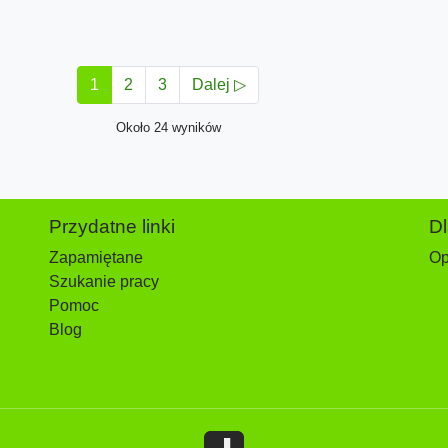
1
2
3
Dalej ▷
Około 24 wyników
Przydatne linki
D
Zapamiętane
Op
Szukanie pracy
Pomoc
Blog