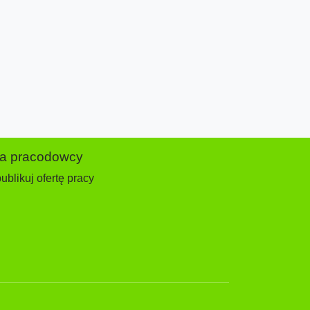
la pracodowcy
ublikuj ofertę pracy