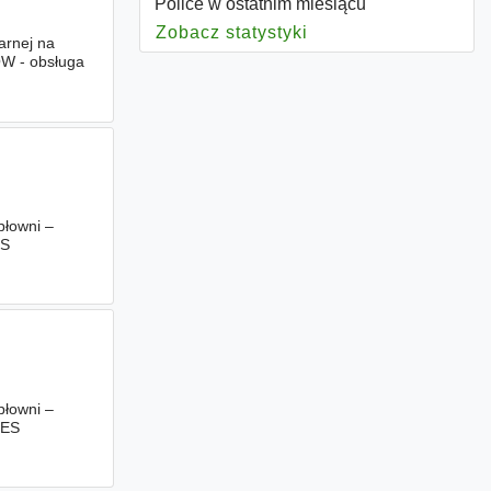
Police w ostatnim miesiącu
Zobacz statystyki
dla Police
arnej na
W - obsługa
płowni –
ES
płowni –
RES