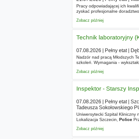
Pracy odpowiadającej ich kwalifi
zyskać profesjonalne doradztw
AML/KYC Transformation &
Pol
Zobacz później
Technik laboratoryjny (
07.08.2026
|
Pełny etat
|
Dęb
Nadzór nad pracą Młodszych Te
szkoleń. Wymagania - wykształ
chemiczna, kierunki pokrewne),
Zobacz później
Inspektor - Starszy Ins
07.08.2026
|
Pełny etat
|
Szc
Tadeusza Sokołowskiego P
Uniwersytecki Szpital Kliniczny
Lokalizacja Szczecin,
Police
Prz
przejrzystości płac, oferujemy 
Zobacz później