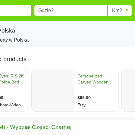
Miejscowość
Radius
esults.
Type 1 or more characters for
results.
Polska
ferty w Polska
) - Wydział Części Czarnej