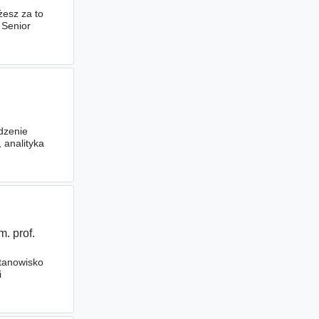
żesz za to
 Senior
dzenie
 analityka
 prof.
stanowisko
i