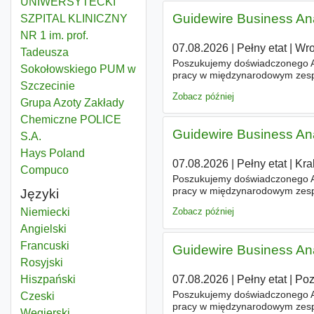
UNIWERSYTECKI
Guidewire Business Ana
SZPITAL KLINICZNY
NR 1 im. prof.
07.08.2026
|
Pełny etat
|
Wro
Tadeusza
Poszukujemy doświadczonego An
Sokołowskiego PUM w
pracy w międzynarodowym zespo
Szczecinie
jednego z wiodących nordyckic
Zobacz później
Grupa Azoty Zakłady
Chemiczne POLICE
Guidewire Business Ana
S.A.
Hays Poland
07.08.2026
|
Pełny etat
|
Kra
Compuco
Poszukujemy doświadczonego An
pracy w międzynarodowym zespo
Języki
jednego z wiodących nordyckic
Niemiecki
Zobacz później
Angielski
Francuski
Guidewire Business Ana
Rosyjski
07.08.2026
|
Pełny etat
|
Po
Hiszpański
Poszukujemy doświadczonego An
Czeski
pracy w międzynarodowym zespo
Węgierski