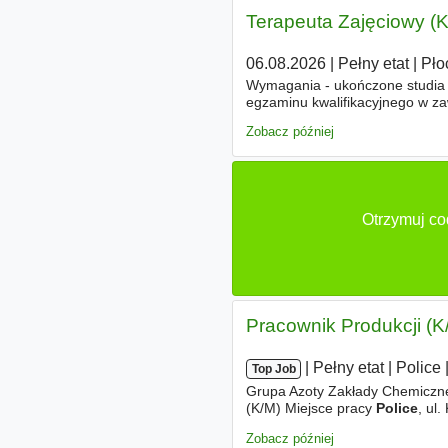
Terapeuta Zajęciowy (
06.08.2026
|
Pełny etat
|
Pło
Wymagania - ukończone studia 
egzaminu kwalifikacyjnego w z
do Wykonywania Zawodu Medycz
Zobacz później
Otrzymuj co
Pracownik Produkcji (K
|
|
Pełny etat
|
Police
|
Top Job
Grupa Azoty Zakłady Chemiczne
(K/M) Miejsce pracy
Police
, ul
pracą instalacji poprzez system
Zobacz później