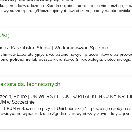
kacjom i doświadczeniu. Skontaktuj się z nami - to nic nie kosztuje, mo
o i wymarzoną pracę!Poszukujemy doświadczonej osoby na stanowisko
icy
Officer (M/K), która wesprze naszego klienta
K/M)
nica Kaszubska, Słupsk
|
Workhouse4you Sp. z o.o.
chników Laboratoryjnych, wdrażanie nowych pracowników oraz prowa
cenie
policealne
lub wyższe kierunkowe (mikrobiologia, biotechnologia,
 - min. 2-letnie doświadczenie zawodowe w laboratorium
pektora ds. technicznych
zecin, Police
|
UNIWERSYTECKI SZPITAL KLINICZNY NR 1 im.
UM w Szczecinie
 nr 1 PUM w Szczecinie przy ul. Unii Lubelskiej 1 - poszukuje osoby na 
ewidywane wynagrodzenie Zgodnie z nowymi wytycznymi dotyczącym
wynagrodzenie w oparciu o obiektywne kryteria stażu pracy