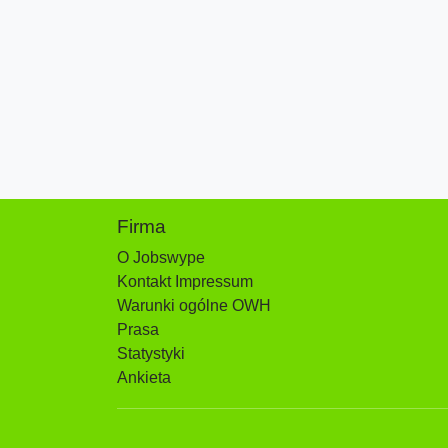
Firma
O Jobswype
Kontakt Impressum
Warunki ogólne OWH
Prasa
Statystyki
Ankieta