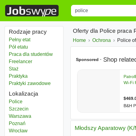
Title
Type 1 or more characters for r
Oferty dla Police praca 
Rodzaje pracy
Pełny etat
Home
Ochrona
Police o
Pół etatu
Praca dla studentów
Freelancer
Staż
Praktyka
Praktyki zawodowe
Lokalizacja
Police
Police
Police
Szczecin
Police
Warszawa
Police
Poznań
Młodszy Aparatowy (K/M
Police
Wrocław