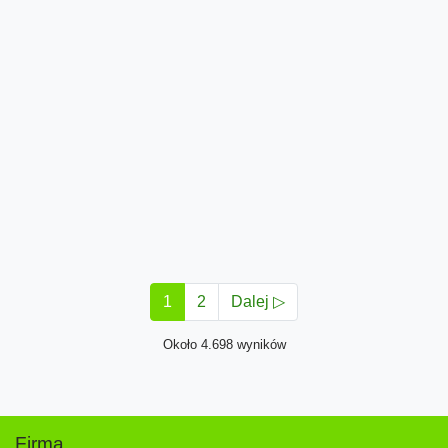
1
2
Dalej ▷
Około 4.698 wyników
Firma