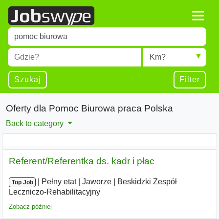
Title
Type 1 or more characters for results.
Miejscowość
Radius
Type 1 or more characters for results.
Szukaj
Filter
Oferty dla Pomoc Biurowa praca Polska
Back to category
Referent/Referentka ds. kadr i płac
|
|
Pełny etat
|
Jaworze
|
Beskidzki Zespół
Top Job
Leczniczo-Rehabilitacyjny
Zobacz później