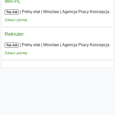
WR-PL
|
|
Pełny etat
|
Wrocław
|
Agencja Pracy Koncepcja
Top Job
Zobacz później
Rekruter
|
|
Pełny etat
|
Wrocław
|
Agencja Pracy Koncepcja
Top Job
Zobacz później