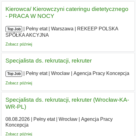
Kierowca/ Kierowczyni cateringu dietetycznego
- PRACA W NOCY
|
|
Pełny etat
|
Warszawa
|
REKEEP POLSKA
Top Job
SPÓŁKA AKCYJNA
Zobacz później
Specjalista ds. rekrutacji, rekruter
|
|
Pełny etat
|
Wrocław
|
Agencja Pracy Koncepcja
Top Job
Zobacz później
Specjalista ds. rekrutacji, rekruter (Wrocław-KA-
WR-PL)
08.08.2026
|
Pełny etat
|
Wrocław
|
Agencja Pracy
Koncepcja
Zobacz później