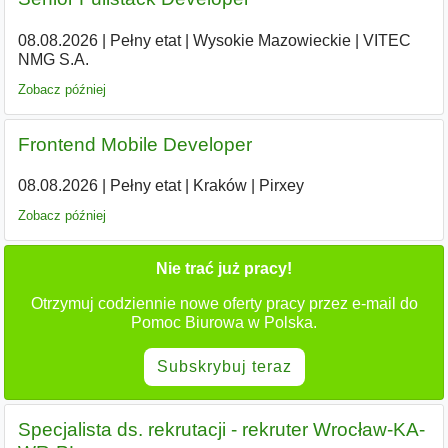
08.08.2026
|
Pełny etat
|
Wysokie Mazowieckie
|
VITEC
NMG S.A.
Zobacz później
Frontend Mobile Developer
08.08.2026
|
Pełny etat
|
Kraków
|
Pirxey
Zobacz później
Nie trać już pracy!
Otrzymuj codziennie nowe oferty pracy przez e-mail do
Pomoc Biurowa w Polska.
Subskrybuj teraz
Specjalista ds. rekrutacji - rekruter Wrocław-KA-