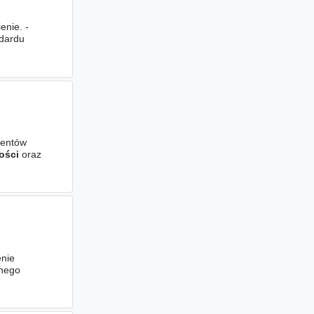
nie. -
ndardu
i
mentów
ości
oraz
enie
rnego
 zaopatrzenia