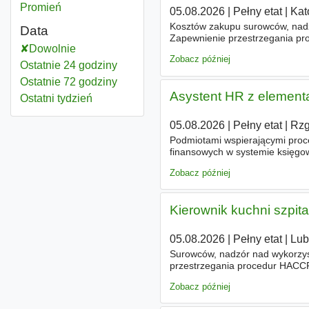
Promień
05.08.2026
|
Pełny etat
|
Kat
Kosztów zakupu surowców, nadz
Data
Zapewnienie przestrzegania pr
Dowolnie
sanitarnego wszystkich pomies
Zobacz później
Ostatnie 24 godziny
Ostatnie 72 godziny
Asystent HR z element
Ostatni tydzień
05.08.2026
|
Pełny etat
|
Rzg
Podmiotami wspierającymi proc
finansowych w systemie księgo
Działu
Kadr - Kompletowanie i 
Zobacz później
Kierownik kuchni szpita
05.08.2026
|
Pełny etat
|
Lub
Surowców, nadzór nad wykorzys
przestrzegania procedur HACCP
wszystkich pomieszczeń kuchen
Zobacz później