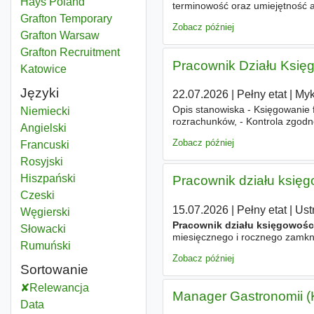
Hays Poland
terminowość oraz umiejętność a
księgowości
środków trwałych.
Grafton Temporary
Zobacz później
Grafton Warsaw
Grafton Recruitment
Pracownik Działu Księ
Katowice
Języki
22.07.2026
|
Pełny etat
|
My
Opis stanowiska - Księgowanie f
Niemiecki
rozrachunków, - Kontrola zgodn
Angielski
wystawionych i otrzymanych fak
Zobacz później
Francuski
Rosyjski
Hiszpański
Pracownik działu księg
Czeski
15.07.2026
|
Pełny etat
|
Ust
Węgierski
Pracownik działu księgowośc
Słowacki
miesięcznego i rocznego zamkn
Rumuński
księgowych, - udział w spotkan
Zobacz później
Sortowanie
Relewancja
Manager Gastronomii (
Data