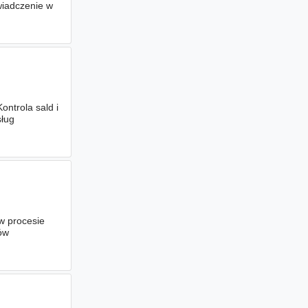
wiadczenie w
ontrola sald i
sług
w procesie
ów