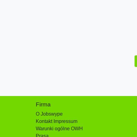
Firma
O Jobswype
Kontakt Impressum
Warunki ogólne OWH
Prasa