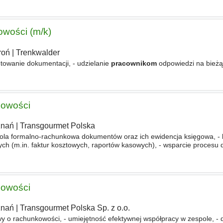
owości (m/k)
roń
|
Trenkwalder
towanie dokumentacji, - udzielanie
pracownikom
odpowiedzi na bieżą
gowości
znań
|
Transgourmet Polska
ola formalno-rachunkowa dokumentów oraz ich ewidencja księgowa, - 
zych (m.in. faktur kosztowych, raportów kasowych), - wsparcie procesu
i not, - analiza zapisów księgowych i uzgadnia
gowości
znań
|
Transgourmet Polska Sp. z o.o.
wy o rachunkowości, - umiejętność efektywnej współpracy w zespole, - 