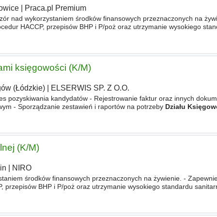
owice
|
Praca.pl Premium
ór nad wykorzystaniem środków finansowych przeznaczonych na żywie
ocedur HACCP, przepisów BHP i P/poż oraz utrzymanie wysokiego sta
zczeń kuchennych. - Współpraca z Działem Technicznym i
Księgowośc
ami księgowości (K/M)
ów (Łódzkie)
|
ELSERWIS SP. Z O.O.
es pozyskiwania kandydatów - Rejestrowanie faktur oraz innych doku
wym - Sporządzanie zestawień i raportów na potrzeby
Działu Księgow
przygotowywanie dokumentów księgowych do przekazania do Biura
lnej (K/M)
in
|
NIRO
taniem środków finansowych przeznaczonych na żywienie. - Zapewni
, przepisów BHP i P/poż oraz utrzymanie wysokiego standardu sanita
nych. - Współpraca z Działem Technicznym i
Księgowości
w zakresie