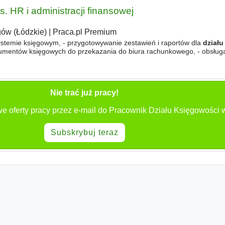
s. HR i administracji finansowej
ów (Łódzkie)
|
Praca.pl Premium
stemie księgowym, - przygotowywanie zestawień i raportów dla
działu
umentów księgowych do przekazania do biura rachunkowego, - obsługa
5 oraz przygotowanie dokumentów do ich rozliczenia
Nie trać już pracy!
e oferty pracy przez e-mail do Pracownik Działu Księgowości 
Subskrybuj teraz