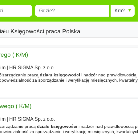
Miejscowość
Radius
esults.
Type 1 or more characters for
results.
iału Księgowości praca Polska
ego ( K/M)
cim
|
HR SIGMA Sp. z o.o.
zarządzanie pracą
działu księgowości
i nadzór nad prawidłowością
powiedzialność za sporządzanie i weryfikację miesięcznych, kwartalny
nie z MSSF/Polskimi standardami rachunkowości
wego ( K/M)
cim
|
HR SIGMA Sp. z o.o.
rządzanie pracą
działu księgowości
i nadzór nad prawidłowością 
wiedzialność za sporządzanie i weryfikację miesięcznych, kwartalnych
ie z MSSF/Polskimi standardami rachunkowości). Koordynacja