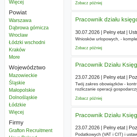
Więcej
miast
Zobacz później
Powiat
Pracownik działu księg
Pracownik działu księgowości
Warszawa
Powiat
Pracownik działu księgowości
Dąbrowa górnicza
Powiat
30.07.2026
|
Pełny etat
|
Ust
Pracownik działu księgowości
Wrocław
Powiat
Wniosków urlopowych, - komple
Pracownik działu księgowości
Łódzki wschodni
Powiat
Zobacz później
Pracownik działu księgowości
Kraków
Powiat
More
districts
Pracownik Działu Księ
Województwo
Pracownik działu księgowości
Mazowieckie
Województwo
23.07.2026
|
Pełny etat
|
Po
Pracownik działu księgowości
Śląskie
Województwo
Twój zakres obowiązków - kontr
rozliczanie operacji gospodarc
Pracownik działu księgowości
Małopolskie
Województwo
płatności, - wystawianie faktur 
Pracownik działu księgowości
Dolnośląskie
Województwo
Zobacz później
Pracownik działu księgowości
Łódzkie
Województwo
Więcej
województwo
Pracownik Działu Księ
Firmy
23.07.2026
|
Pełny etat
|
Po
Grafton Recruitment
Podatkowych (VAT i CIT) i usta