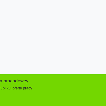
la pracodowcy
ublikuj ofertę pracy