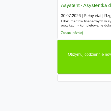
Asystent - Asystentka d
30.07.2026
|
Pełny etat
|
Rzg
I dokumentów finansowych w sy
oraz kadr, - kompletowanie dok
służbowych w systemie Enova36
Zobacz później
Otrzymuj codziennie now