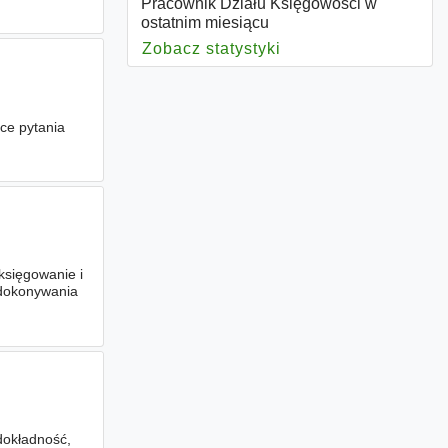
Pracownik Działu Księgowości w
ostatnim miesiącu
Zobacz statystyki
dla Pracownik Dział
ce pytania
księgowanie i
 dokonywania
dokładność,