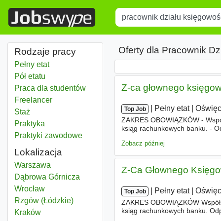
Title
Type 1 or more characters for r
Oferty dla Pracownik Dz
Rodzaje pracy
Pełny etat
Pół etatu
Z-ca głownego księgow
Praca dla studentów
Freelancer
|
|
Pełny etat
|
Oświę
Top Job
Staż
ZAKRES OBOWIĄZKÓW - Współ
Praktyka
ksiąg rachunkowych banku. - Od
Praktyki zawodowe
sprawozdań finansowych (zgod
Zobacz później
Lokalizacja
Pracownik działu księgowości
Warszawa
Z-Ca Głownego Księgo
Pracownik działu księgowości
Dąbrowa Górnicza
Pracownik działu księgowości
Wrocław
|
|
Pełny etat
|
Oświę
Top Job
Pracownik działu księgowości
Rzgów (Łódzkie)
ZAKRES OBOWIĄZKÓW Współza
ksiąg rachunkowych banku. Odpo
Pracownik działu księgowości
Kraków
sprawozdań finansowych (zgodn