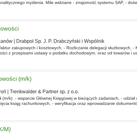
nalitycznego myślenia. Mile widziane - znajomość systemu SAP, - doś
 To oferujemy - stabilne zatrudnienie w ramach umowy o pracę
gowości
kanów
|
Drabpol Sp. J. P. Drabczyński i Wspólnik
aktur zakupowych i kosztowych, - Rozliczanie delegacji służbowych, - K
ości z przepisami ustawy o podatku dochodowym, oraz od towarów i u
tur VAT, - Kontrola poprawności zapisów księgi główn
owości (m/k)
roń
|
Trenkwalder & Partner sp. z o.o.
i
(m/k). - wsparcie Głównej Księgowej w bieżących zadaniach, - udział 
ięcia ksiąg rachunkowych, - weryfikacja oraz wprowadzanie dokument
iach prowadzonych w języku angielskim, - wsparcie procesów HR
K/M)