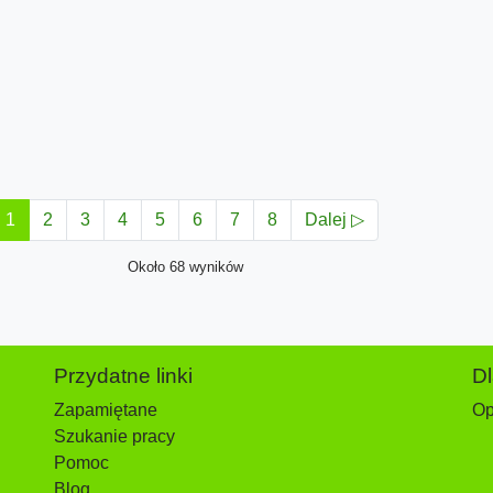
1
2
3
4
5
6
7
8
Dalej ▷
Około 68 wyników
Przydatne linki
D
Zapamiętane
Op
Szukanie pracy
Pomoc
Blog