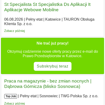
St Specjalista St Specjalistka Ds Aplikacji It
Aplikacje Webowe Mobilne
06.08.2026
|
Pełny etat
|
Katowice
|
TAURON Obsługa
Klienta Sp. z o.o.
Zobacz później
Nie trać już pracy!
Otrzymuj codziennie nowe oferty pracy przez e-mail do
Prawo Przedsiębiorstw w Katowice.
Subskrybuj teraz
Praca na magazynie - bez zmian nocnych |
Dąbrowa Górnicza (blisko Sosnowca)
|
|
Pełny etat
|
Sosnowiec
|
TWG Polska Sp. z o.o.
Top Job
Zobacz później