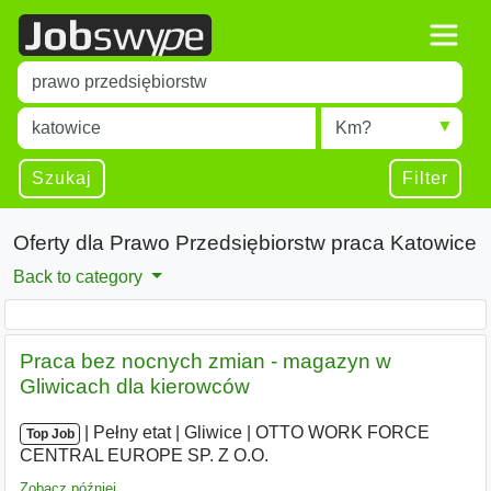
Title
Type 1 or more characters for results.
Miejscowość
Radius
Type 1 or more characters for results.
Szukaj
Filter
Oferty dla Prawo Przedsiębiorstw praca Katowice
Back to category
Praca bez nocnych zmian - magazyn w
Gliwicach dla kierowców
|
|
Pełny etat
|
Gliwice
|
OTTO WORK FORCE
Top Job
CENTRAL EUROPE SP. Z O.O.
Zobacz później