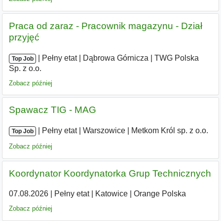
Praca od zaraz - Pracownik magazynu - Dział
przyjęć
|
|
Pełny etat
|
Dąbrowa Górnicza
|
TWG Polska
Top Job
Sp. z o.o.
Zobacz później
Spawacz TIG - MAG
|
|
Pełny etat
|
Warszowice
|
Metkom Król sp. z o.o.
Top Job
Zobacz później
Koordynator Koordynatorka Grup Technicznych
07.08.2026
|
Pełny etat
|
Katowice
|
Orange Polska
Zobacz później