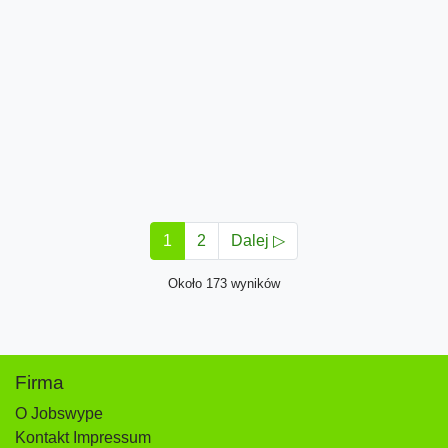
1
2
Dalej ▷
Około 173 wyników
Firma
O Jobswype
Kontakt Impressum