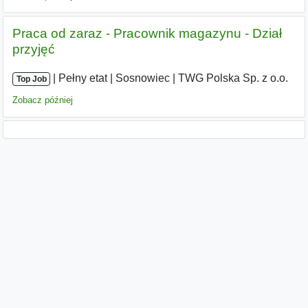
Praca od zaraz - Pracownik magazynu - Dział
przyjęć
|
|
Pełny etat
|
Sosnowiec
|
TWG Polska Sp. z o.o.
Top Job
Zobacz później