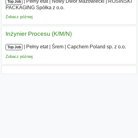
|
|
Pełny etat
|
Nowy Dwór Mazowiecki
|
ROSINSKI
Top Job
PACKAGING Spółka z o.o.
Zobacz później
Inżynier Procesu (K/M/N)
|
|
Pełny etat
|
Śrem
|
Capchem Poland sp. z o.o.
Top Job
Zobacz później