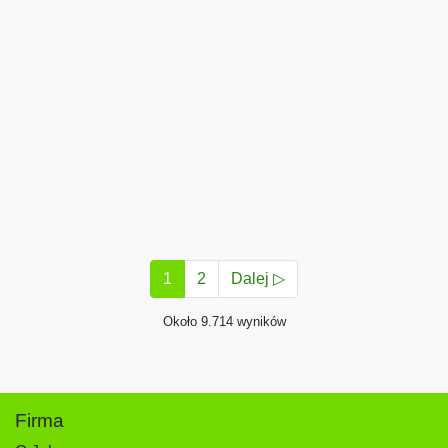
1
2
Dalej ▷
Około 9.714 wyników
Firma