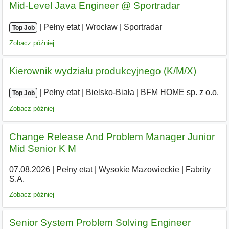
Mid-Level Java Engineer @ Sportradar
|
|
Pełny etat
|
Wrocław
|
Sportradar
Top Job
Zobacz później
Kierownik wydziału produkcyjnego (K/M/X)
|
|
Pełny etat
|
Bielsko-Biała
|
BFM HOME sp. z o.o.
Top Job
Zobacz później
Change Release And Problem Manager Junior
Mid Senior K M
07.08.2026
|
Pełny etat
|
Wysokie Mazowieckie
|
Fabrity
S.A.
Zobacz później
Senior System Problem Solving Engineer