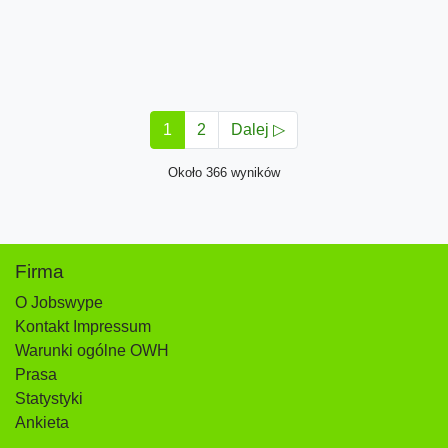
1
2
Dalej ▷
Około 366 wyników
Firma
O Jobswype
Kontakt Impressum
Warunki ogólne OWH
Prasa
Statystyki
Ankieta