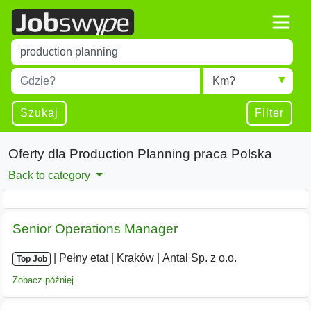
Title
Type 1 or more characters for results.
Miejscowość
Radius
Type 1 or more characters for results.
Szukaj
Filter
Oferty dla Production Planning praca Polska
Back to category
Senior Operations Manager
|
|
Pełny etat
|
Kraków
|
Antal Sp. z o.o.
Top Job
Zobacz później