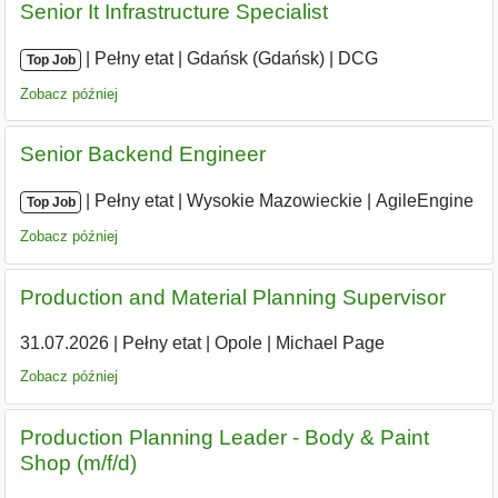
Senior It Infrastructure Specialist
|
|
Pełny etat
|
Gdańsk (Gdańsk)
|
DCG
Top Job
Zobacz później
Senior Backend Engineer
|
|
Pełny etat
|
Wysokie Mazowieckie
|
AgileEngine
Top Job
Zobacz później
Production and Material Planning Supervisor
31.07.2026
|
Pełny etat
|
Opole
|
Michael Page
Zobacz później
Production Planning Leader - Body & Paint
Shop (m/f/d)