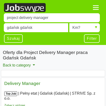
Title
Type 1 or more characters for results.
Miejscowość
Radius
Type 1 or more characters for results.
Szukaj
Filter
Oferty dla Project Delivery Manager praca
Gdańsk Gdańsk
Back to category
Delivery Manager
|
|
Pełny etat
|
Gdańsk (Gdańsk)
|
STRIVE Sp. z
Top Job
o.o.
Zobacz później