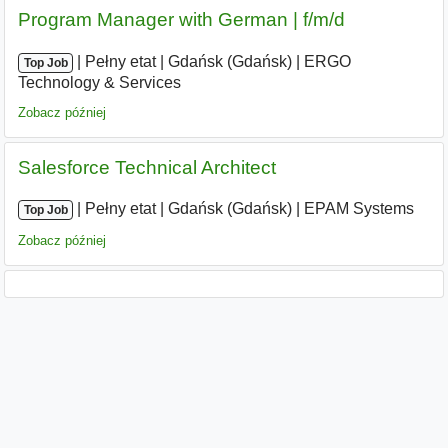
Program Manager with German | f/m/d
|
|
Pełny etat
|
Gdańsk (Gdańsk)
|
ERGO
Top Job
Technology & Services
Zobacz później
Salesforce Technical Architect
|
|
Pełny etat
|
Gdańsk (Gdańsk)
|
EPAM Systems
Top Job
Zobacz później