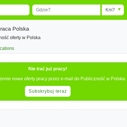
Miejscowość
Radius
esults.
Type 1 or more characters for
results.
praca Polska
ność oferty w Polska
cations
Nie trać już pracy!
ennie nowe oferty pracy przez e-mail do Publiczność w Polska.
Subskrybuj teraz