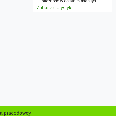
Publiczność w ostatnim miesiącu
Zobacz statystyki
dla Publiczność
la pracodowcy