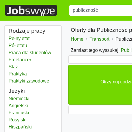
Title
Type 1 or more characters for r
Oferty dla Publiczność 
Rodzaje pracy
Pełny etat
Home
Transport
Publicz
Pół etatu
Zamiast tego wyszukaj:
Publi
Praca dla studentów
Freelancer
Staż
Praktyka
Praktyki zawodowe
Otrzymuj codzi
Języki
Niemiecki
Angielski
Francuski
Rosyjski
Hiszpański