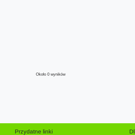
Około 0 wyników
Przydatne linki
D