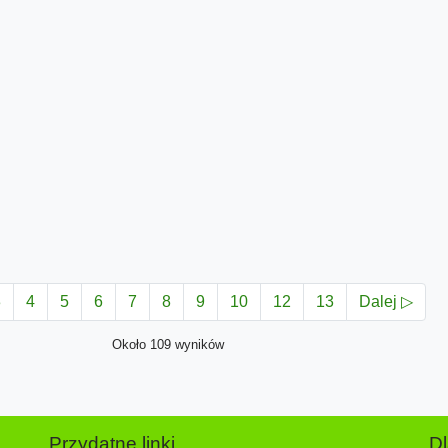
3
4
5
6
7
8
9
10
12
13
Dalej ▷
Około 109 wyników
Przydatne linki
D