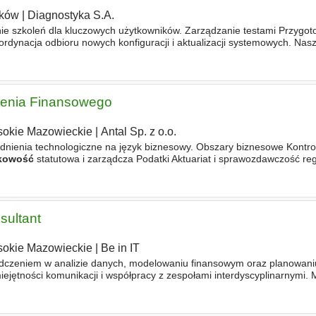
ków
|
Diagnostyka S.A.
ie szkoleń dla kluczowych użytkowników. Zarządzanie testami Przygo
oordynacja odbioru nowych konfiguracji i aktualizacji systemowych. Na
wane finanse,
rachunkowość
, zarządzanie lub IT). Minimum 3
ienia Finansowego
okie Mazowieckie
|
Antal Sp. z o.o.
adnienia technologiczne na język biznesowy. Obszary biznesowe Kontrol
kowość
statutowa i zarządcza Podatki Aktuariat i sprawozdawczość re
eń Reasekuracja Raportowanie zarządcze i regulacyjne Inwestycje
sultant
okie Mazowieckie
|
Be in IT
adczeniem w analizie danych, modelowaniu finansowym oraz planowani
jętności komunikacji i współpracy z zespołami interdyscyplinarnymi. M
nku Finanse,
Rachunkowość
, Zarządzanie Łańcuchem Dostaw lub po