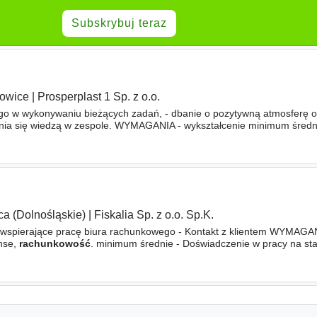
Subskrybuj teraz
owice
|
Prosperplast 1 Sp. z o.o.
o w wykonywaniu bieżących zadań, - dbanie o pozytywną atmosferę o
ielenia się wiedzą w zespole. WYMAGANIA - wykształcenie minimum średn
ższe z kierunków finanse i
rachunkowość
oraz pokrewnych, - znajo
ca (Dolnośląskie)
|
Fiskalia Sp. z o.o. Sp.K.
 wspierające pracę biura rachunkowego - Kontakt z klientem WYMAGAN
nse,
rachunkowość
. minimum średnie - Doświadczenie w pracy na st
achunkowości oraz przepisów podatkowych - Umiejętność zdobywania 