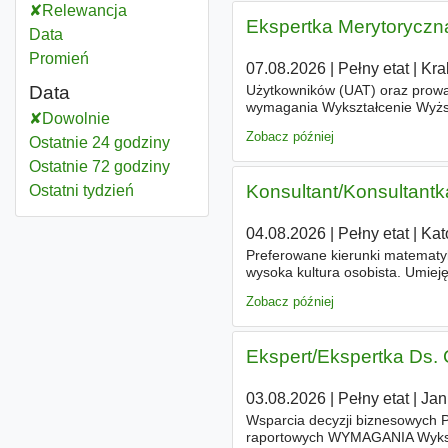
Relewancja
Ekspertka Merytoryczn
Data
Promień
07.08.2026
|
Pełny etat
|
Kra
Użytkowników (UAT) oraz prowa
Data
wymagania Wykształcenie Wyżs
Dowolnie
praktycznego doświadczenia w 
Zobacz później
Ostatnie 24 godziny
Ostatnie 72 godziny
Konsultant/Konsultan
Ostatni tydzień
04.08.2026
|
Pełny etat
|
Kat
Preferowane kierunki matematy
wysoka kultura osobista. Umieję
analityczne myślenie. Umiejęt
Zobacz później
Ekspert/Ekspertka Ds. C
03.08.2026
|
Pełny etat
|
Jan
Wsparcia decyzji biznesowych P
raportowych WYMAGANIA Wykszta