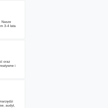
. Nasze
um 3-4 lata
ć oraz
reatywne i
 narzędzi
nse, audyt,