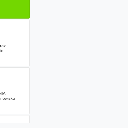
raz
ie
mość ustawy
IA -
anowisku
wiedzy