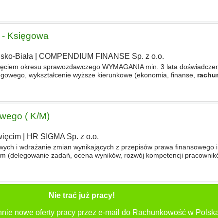
oświadczenie na podobnym stanowisku (controlling kosztów
 - Księgowa
lsko-Biała
|
COMPENDIUM FINANSE Sp. z o.o.
ięciem okresu sprawozdawczego WYMAGANIA min. 3 lata doświadczen
gowego, wykształcenie wyższe kierunkowe (ekonomia, finanse,
rachu
wadzenia ksiąg rachunkowych, praktyczna znajomość zasad rachunko
wego ( K/M)
ięcim
|
HR SIGMA Sp. z o.o.
ych i wdrażanie zmian wynikających z przepisów prawa finansowego i 
m (delegowanie zadań, ocena wyników, rozwój kompetencji pracownik
ze (preferowane kierunki finanse,
rachunkowość
, ekonomia). Mini
Nie trać już pracy!
nnie nowe oferty pracy przez e-mail do Rachunkowość w Polska