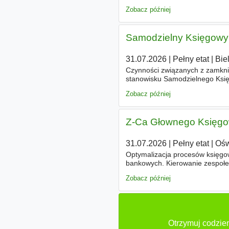
inwestycje) Minimum 3 letnie d
Zobacz później
Samodzielny Księgowy
31.07.2026
|
Pełny etat
|
Bie
Czynności związanych z zamkn
stanowisku Samodzielnego Księ
umiejętność samodzielnego pro
Zobacz później
Z-Ca Głownego Księgo
31.07.2026
|
Pełny etat
|
Ośw
Optymalizacja procesów księgow
bankowych. Kierowanie zespołe
WYMAGANIA Wykształcenie wyżs
Zobacz później
Otrzymuj codzie