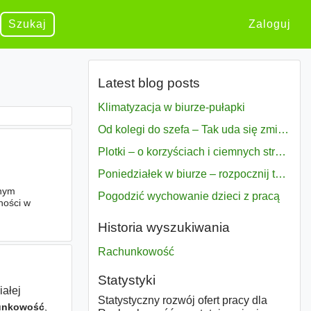
Szukaj
Zaloguj
Latest blog posts
Klimatyzacja w biurze-pułapki
Od kolegi do szefa – Tak uda się zmiana bezproblemowo
Plotki – o korzyściach i ciemnych stronach
Poniedziałek w biurze – rozpocznij tydzień w pełni zmotywowany
bnym
Pogodzić wychowanie dzieci z pracą
ności w
onywaniu
Historia wyszukiwania
Rachunkowość
Statystyki
iałej
Statystyczny rozwój ofert pracy dla
unkowość
,