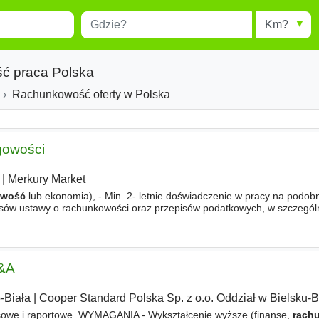
Miejscowość
Radius
esults.
Type 1 or more characters for
results.
ć praca Polska
Rachunkowość oferty w Polska
ęgowości
|
Merkury Market
owość
lub ekonomia), - Min. 2- letnie doświadczenie w pracy na podo
isów ustawy o rachunkowości oraz przepisów podatkowych, w szczegól
tku od nieruchomości, - Skrupulatność, dokładność i rzetelność w wyk
P&A
-Biała
|
Cooper Standard Polska Sp. z o.o. Oddział w Bielsku-B
sowe i raportowe. WYMAGANIA - Wykształcenie wyższe (finanse,
rach