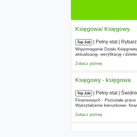
Księgowa/ Księgowy
|
|
Pełny etat
|
Rybarz
Top Job
Wspomaganie Działu Księgoweg
aktualizację, weryfikację i dz
ekonomiczne – mile widziane wy
Zobacz później
Księgowy - księgowa
|
|
Pełny etat
|
Świdni
Top Job
Finansowych - Pozostałe prace
Wykształcenie kierunkowe- fina
księgowej - Znajomość zasad r
Zobacz później