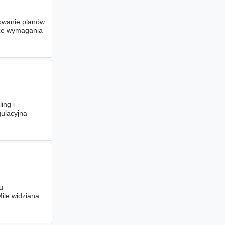
towanie planów
sze wymagania
ing i
gulacyjna
u
ile widziana
krewnym