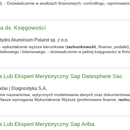
. - Doświadczenie w analizach finansowych, controllingu, raportowaniu
rdzo dobra znajomość języka angielskiego umożliwiająca codzienną
tka ds. Księgowości
ydro Aluminium Poland sp. z o.o.
 wykształcenie wyższe kierunkowe (
rachunkowość
, finanse, podatki)
tkowego i bilansowego; - doświadczenie w pełnej księgowości w firm
 sporządzaniu deklaracji CIT, plików JPK VAT; - dobra organizacja prac
a Lub Ekspert Merytoryczny Sap Datasphere Sac
ków
|
Diagnostyka S.A.
rdów nazewnictwa, wytycznych modelowania danych oraz dokumentowa
. Nasze wymagania Wykształcenie Wyższe (preferowane finanse,
rach
 lata praktycznego doświadczenia w pracy z SAP Datasphere oraz SAP 
a Lub Ekspert Merytoryczny Sap Ariba