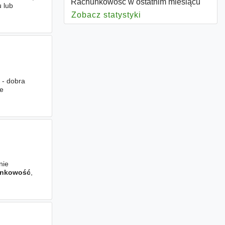
Rachunkowość w ostatnim miesiącu
 lub
Zobacz statystyki
dla Rachunkowość
; - dobra
ie
y
nie
unkowość
,
Analytics