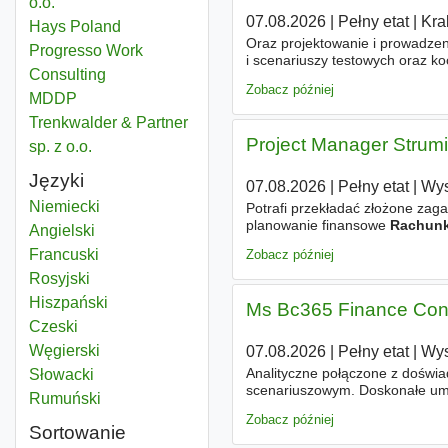
o.o.
07.08.2026
|
Pełny etat
|
Kra
Hays Poland
Oraz projektowanie i prowadzen
Progresso Work
i scenariuszy testowych oraz k
Consulting
Wykształcenie wyższe (prefero
Zobacz później
MDDP
Trenkwalder & Partner
Project Manager Strum
sp. z o.o.
Języki
07.08.2026
|
Pełny etat
|
Wys
Niemiecki
Potrafi przekładać złożone zag
planowanie finansowe
Rachun
Angielski
Procesy fakturowania i rozlicz
Francuski
Zobacz później
Rosyjski
Hiszpański
Ms Bc365 Finance Con
Czeski
Węgierski
07.08.2026
|
Pełny etat
|
Wys
Analityczne połączone z doświ
Słowacki
scenariuszowym. Doskonałe umie
Rumuński
wykształcenie wyższe na kieru
Zobacz później
Sortowanie