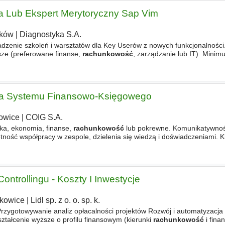
a Lub Ekspert Merytoryczny Sap Vim
ków
|
Diagnostyka S.A.
dzenie szkoleń i warsztatów dla Key Userów z nowych funkcjonalności
ze (preferowane finanse,
rachunkowość
, zarządzanie lub IT). Minim
pracy z systemem SAP VIM (OpenText) jako konsultant merytoryczny
tka Systemu Finansowo-Księgowego
owice
|
COIG S.A.
ka, ekonomia, finanse,
rachunkowość
lub pokrewne. Komunikatywnoś
tność współpracy w zespole, dzielenia się wiedzą i doświadczeniami. K
ność rozwiązywania problemów i samodzielnego podejmowania decyzji
ontrollingu - Koszty I Inwestycje
kowice
|
Lidl sp. z o. o. sp. k.
rzygotowywanie analiz opłacalności projektów Rozwój i automatyzacja
łcenie wyższe o profilu finansowym (kierunki
rachunkowość
i fina