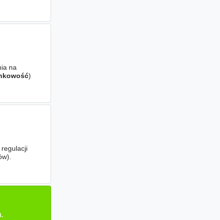
ia na
nkowość
)
wości
regulacji
ów).
mum 3-5
.