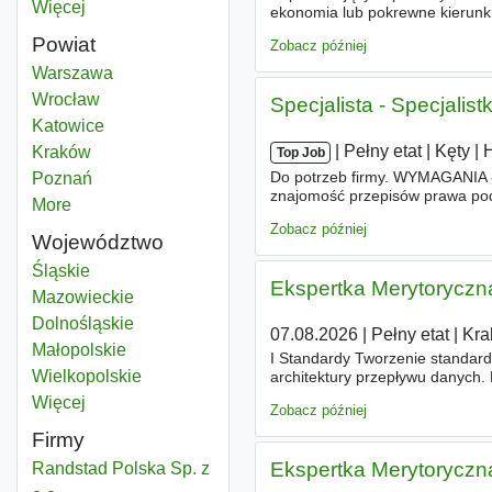
Więcej
miast
ekonomia lub pokrewne kierunki)
finansach korporacyjnych. - Ba
Powiat
Zobacz później
Rachunkowość
Warszawa
Powiat
Rachunkowość
Wrocław
Powiat
Specjalista - Specjalis
Rachunkowość
Katowice
Powiat
|
|
Pełny etat
|
Kęty
|
H
Rachunkowość
Kraków
Powiat
Top Job
Do potrzeb firmy. WYMAGANIA -
Rachunkowość
Poznań
Powiat
znajomość przepisów prawa poda
More
districts
produkcyjnej, - doświadczenie w
Zobacz później
Województwo
Rachunkowość
Śląskie
Województwo
Ekspertka Merytoryczn
Rachunkowość
Mazowieckie
Województwo
Rachunkowość
Dolnośląskie
Województwo
07.08.2026
|
Pełny etat
|
Kra
Rachunkowość
Małopolskie
Województwo
I Standardy Tworzenie standa
Rachunkowość
Wielkopolskie
Województwo
architektury przepływu danych
zarządzanie lub IT). Minimum 3
Więcej
województwo
Zobacz później
Firmy
Ekspertka Merytoryczn
Randstad Polska Sp. z