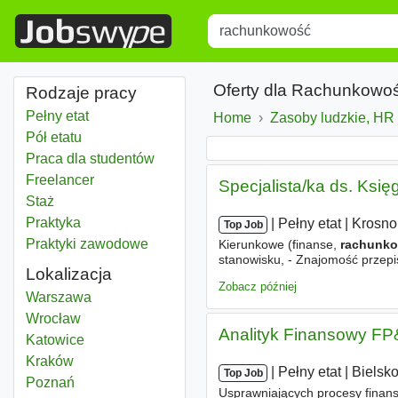
Title
Type 1 or more characters for r
Oferty dla Rachunkowoś
Rodzaje pracy
Pełny etat
Home
Zasoby ludzkie, HR
Pół etatu
Praca dla studentów
Freelancer
Specjalista/ka ds. Ksi
Staż
Praktyka
|
|
Pełny etat
|
Krosno
Top Job
Praktyki zawodowe
Kierunkowe (finanse,
rachunk
stanowisku, - Znajomość przep
Lokalizacja
zakresie podatku VAT, CIT poda
Zobacz później
Rachunkowość
Warszawa
Rachunkowość
Wrocław
Analityk Finansowy F
Rachunkowość
Katowice
Rachunkowość
Kraków
|
|
Pełny etat
|
Bielsko
Top Job
Rachunkowość
Poznań
Usprawniających procesy finan