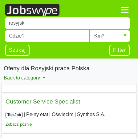
Title
Type 1 or more characters for results.
Miejscowość
Radius
Type 1 or more characters for results.
Szukaj
Filter
Oferty dla Rosyjski praca Polska
Back to category
Customer Service Specialist
|
|
Pełny etat
|
Oświęcim
|
Synthos S.A.
Top Job
Zobacz później