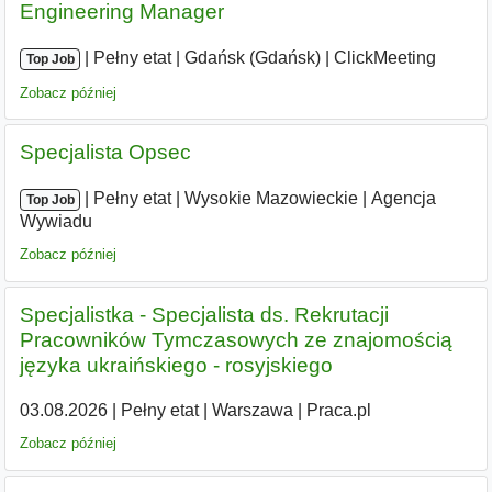
Engineering Manager
|
|
Pełny etat
|
Gdańsk (Gdańsk)
|
ClickMeeting
Top Job
Zobacz później
Specjalista Opsec
|
|
Pełny etat
|
Wysokie Mazowieckie
|
Agencja
Top Job
Wywiadu
Zobacz później
Specjalistka - Specjalista ds. Rekrutacji
Pracowników Tymczasowych ze znajomością
języka ukraińskiego - rosyjskiego
03.08.2026
|
Pełny etat
|
Warszawa
|
Praca.pl
Zobacz później