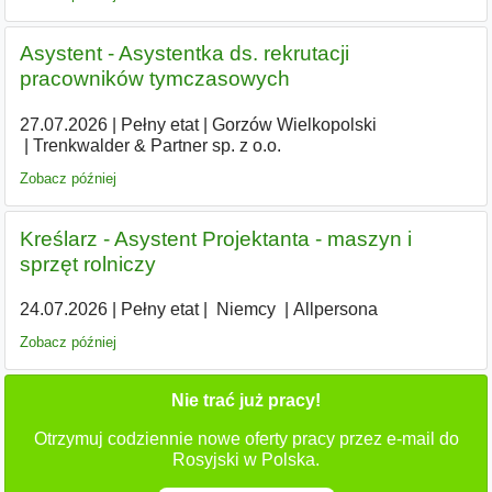
Asystent - Asystentka ds. rekrutacji
pracowników tymczasowych
27.07.2026
|
Pełny etat
|
Gorzów Wielkopolski
|
Trenkwalder & Partner sp. z o.o.
Zobacz później
Kreślarz - Asystent Projektanta - maszyn i
sprzęt rolniczy
24.07.2026
|
Pełny etat
|
|
Niemcy
|
Allpersona
Zobacz później
Nie trać już pracy!
Otrzymuj codziennie nowe oferty pracy przez e-mail do
Rosyjski w Polska.