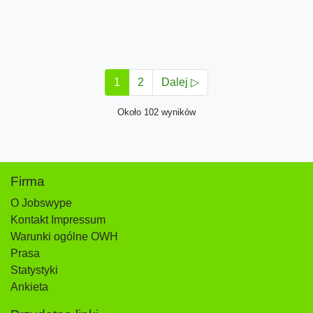
1
2
Dalej ▷
Około 102 wyników
Firma
O Jobswype
Kontakt Impressum
Warunki ogólne OWH
Prasa
Statystyki
Ankieta