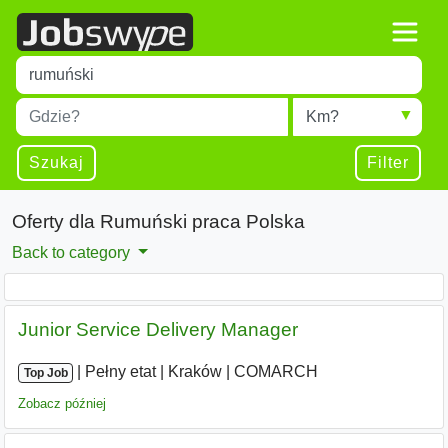
Title
Type 1 or more characters for results.
Miejscowość
Radius
Type 1 or more characters for results.
Szukaj
Filter
Oferty dla Rumuński praca Polska
Back to category
Junior Service Delivery Manager
|
|
Pełny etat
|
Kraków
|
COMARCH
Top Job
Zobacz później