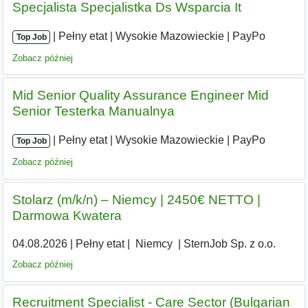
Specjalista Specjalistka Ds Wsparcia It
|
|
Pełny etat
|
Wysokie Mazowieckie
|
PayPo
Top Job
Zobacz później
Mid Senior Quality Assurance Engineer Mid
Senior Testerka Manualnya
|
|
Pełny etat
|
Wysokie Mazowieckie
|
PayPo
Top Job
Zobacz później
Stolarz (m/k/n) – Niemcy | 2450€ NETTO |
Darmowa Kwatera
04.08.2026
|
Pełny etat
|
|
Niemcy
|
SternJob Sp. z o.o.
Zobacz później
Recruitment Specialist - Care Sector (Bulgarian