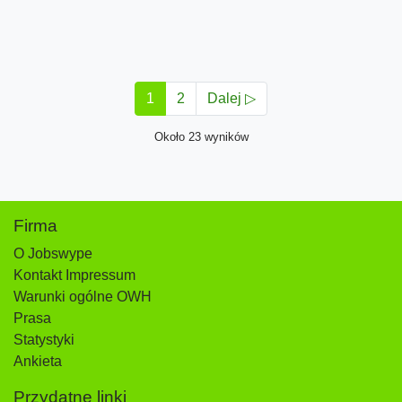
1
2
Dalej ▷
Około 23 wyników
Firma
O Jobswype
Kontakt Impressum
Warunki ogólne OWH
Prasa
Statystyki
Ankieta
Przydatne linki