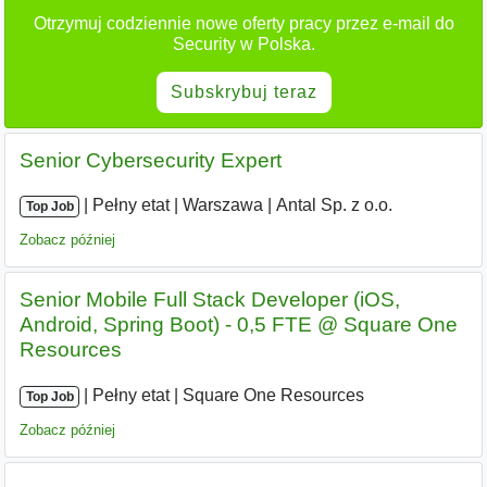
Otrzymuj codziennie nowe oferty pracy przez e-mail do
Security w Polska.
Subskrybuj teraz
Senior Cybersecurity Expert
|
|
Pełny etat
|
Warszawa
|
Antal Sp. z o.o.
Top Job
Zobacz później
Senior Mobile Full Stack Developer (iOS,
Android, Spring Boot) - 0,5 FTE @ Square One
Resources
|
|
Pełny etat
|
Square One Resources
Top Job
Zobacz później