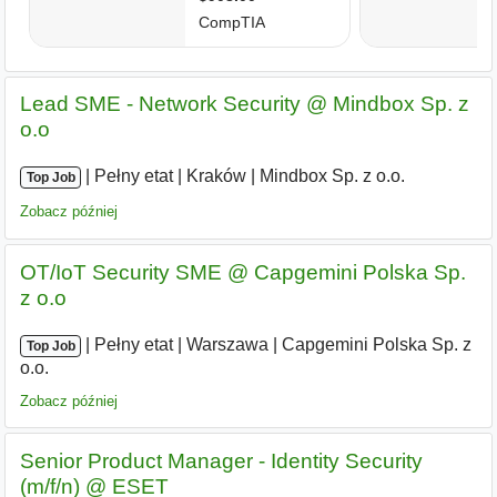
Lead SME - Network Security @ Mindbox Sp. z
o.o
|
|
Pełny etat
|
Kraków
|
Mindbox Sp. z o.o.
Top Job
Zobacz później
OT/IoT Security SME @ Capgemini Polska Sp.
z o.o
|
|
Pełny etat
|
Warszawa
|
Capgemini Polska Sp. z
Top Job
o.o.
Zobacz później
Senior Product Manager - Identity Security
(m/f/n) @ ESET