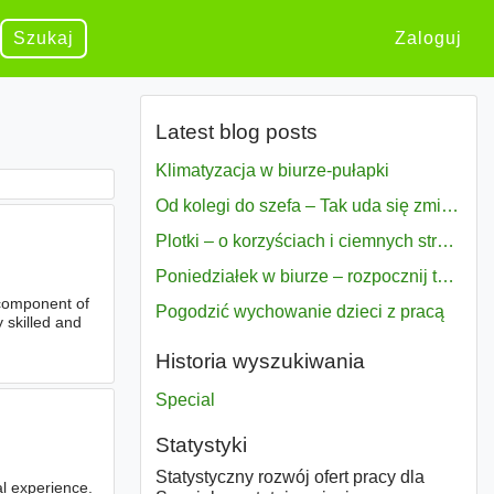
Szukaj
Zaloguj
Latest blog posts
Klimatyzacja w biurze-pułapki
Od kolegi do szefa – Tak uda się zmiana bezproblemowo
Plotki – o korzyściach i ciemnych stronach
Poniedziałek w biurze – rozpocznij tydzień w pełni zmotywowany
component of
Pogodzić wychowanie dzieci z pracą
 skilled and
Historia wyszukiwania
Special
Statystyki
Statystyczny rozwój ofert pracy dla
l experience.