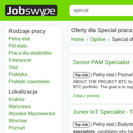
Title
Type 1 or more characters for r
Oferty dla Special prac
Rodzaje pracy
Pełny etat
Home
Ogólne
Special o
Pół etatu
Praca dla studentów
Freelancer
Senior PAM Specialist
Staż
Praktyka
|
|
Pełny etat
|
Pozna
Top Job
Praktyki zawodowe
ABOUT THE PROJECT BTC Group i
BTC portfolio. The goal is to su
Lokalizacja
motivated Senior PAM
Speciali
Zobacz później
Special
Kraków
Special
Warszawa
Junior IoT Specialist - 
Special
Wysokie Mazowieckie
Special
Wrocław
|
|
Pełny etat
|
Białyst
Top Job
Special
Poznań
specialists
, candidates who ha