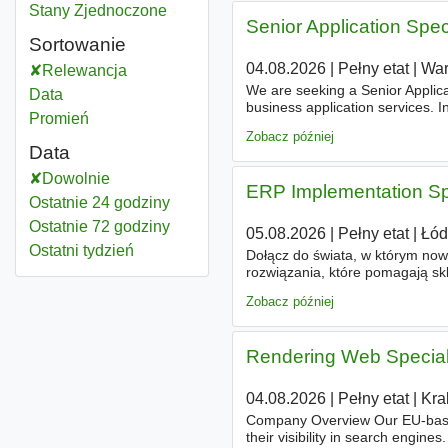
Special
Stany Zjednoczone
Senior Application Speci
Sortowanie
04.08.2026
|
Pełny etat
|
Wa
Relewancja
We are seeking a Senior Applic
Data
business application services. In
Promień
support the seamless delivery of
Zobacz później
Data
Dowolnie
ERP Implementation Spe
Ostatnie 24 godziny
Ostatnie 72 godziny
05.08.2026
|
Pełny etat
|
Łód
Ostatni tydzień
Dołącz do świata, w którym now
rozwiązania, które pomagają sk
procesami - bez zbędnej dokumen
Zobacz później
Rendering Web Special
04.08.2026
|
Pełny etat
|
Kra
Company Overview Our EU-based 
their visibility in search engin