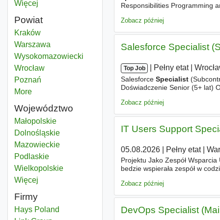
Więcej
miast
Responsibilities Programming a
maintaining clean, efficient, an
Powiat
Zobacz później
Special
Kraków
Powiat
Special
Warszawa
Powiat
Salesforce Specialist (
Special
Wysokomazowiecki
Powiat
|
|
Pełny etat
|
Wrocł
Special
Wrocław
Powiat
Top Job
Salesforce
Specialist
(Subcontr
Special
Poznań
Powiat
Doświadczenie Senior (5+ lat) 
More
districts
wesprze projekty dla klientów 
Zobacz później
Województwo
Special
Małopolskie
Województwo
IT Users Support Specia
Special
Dolnośląskie
Województwo
Special
Mazowieckie
Województwo
05.08.2026
|
Pełny etat
|
Wa
Special
Podlaskie
Województwo
Projektu Jako Zespół Wsparcia
Special
Wielkopolskie
Województwo
bedzie wspierała zespół w codz
polegającym na przygotowaniu 
Więcej
województwo
Zobacz później
Firmy
DevOps Specialist (Main
Hays Poland