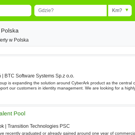
Miejscowość
Radius
esults.
Type 1 or more characters for
results.
a Polska
ferty w Polska
ń
|
BTC Software Systems Sp.z o.o.
s expanding the solution around CyberArk product as the central 
pport our customers in identity management. We are looking for a highly
st
to join our team. You will work closely
Talent Pool
ok
|
Transition Technologies PSC
ve recently graduated or already gained around one year of commercia