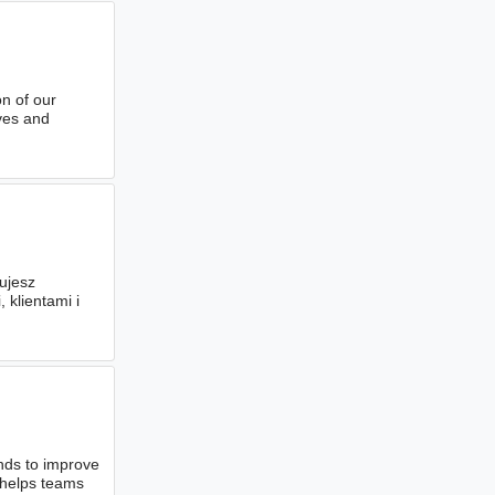
on of our
ives and
ujesz
klientami i
nds to improve
d helps teams