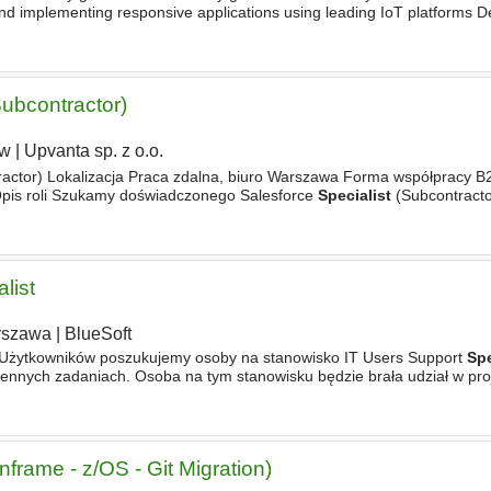
nd implementing responsive applications using leading IoT platforms 
d reusable code Gathering, analysing
Subcontractor)
aw
|
Upvanta sp. z o.o.
actor) Lokalizacja Praca zdalna, biuro Warszawa Forma współpracy B
Opis roli Szukamy doświadczonego Salesforce
Specialist
(Subcontractor
z regionu EMEA. Kluczowym obszarem będzie Financial
list
rszawa
|
BlueSoft
 Użytkowników poszukujemy osoby na stanowisko IT Users Support
Spe
iennych zadaniach. Osoba na tym stanowisku będzie brała udział w pr
do wdrożenia nowego standardu stacji roboczych
frame - z/OS - Git Migration)