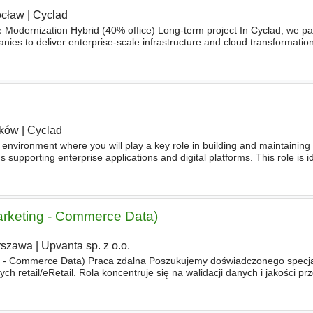
cław
|
Cyclad
Modernization Hybrid (40% office) Long-term project In Cyclad, we pa
nies to deliver enterprise-scale infrastructure and cloud transformatio
 DevOps - Platform Engineering
Specialist
ków
|
Cyclad
y environment where you will play a key role in building and maintainin
supporting enterprise applications and digital platforms. This role is id
evOps expertise with a proactive, engineering m
Marketing - Commerce Data)
rszawa
|
Upvanta sp. z o.o.
g - Commerce Data) Praca zdalna Poszukujemy doświadczonego specja
ch retail/eRetail. Rola koncentruje się na walidacji danych i jakości p
rketing & commerce, z wykorzystaniem narzędzi