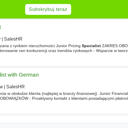
Subskrybuj teraz
t
w
|
SalesHR
ązana z rynkiem nieruchomości Junior Pricing
Specialist
ZAKRES OBO
orowanie cen konkurencji oraz trendów rynkowych - Wsparcie w tworze
 modeli cenowych i cenników - Modelowanie
list with German
aw
|
SalesHR
ia w obsłudze klienta (najlepiej w branży finansowej). Junior Financia
BOWIĄZKÓW - Proaktywny kontakt z klientami posiadającymi płatnoś
rowanie planów spłat oraz warunków płatności we współpracy