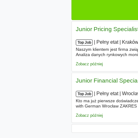
Junior Pricing Specialis
|
|
Pełny etat
|
Krakó
Top Job
Naszym klientem jest firma zwi
Analiza danych rynkowych monit
cenowej udział w optymalizacji
Zobacz później
Junior Financial Specia
|
|
Pełny etat
|
Wrocł
Top Job
Kto ma już pierwsze doświadczen
with German Wrocław ZAKRES O
organizacji - Ustalanie i nadzo
Zobacz później