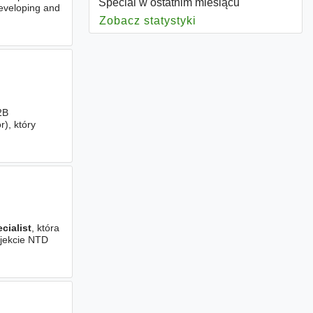
Special w ostatnim miesiącu
Developing and
Zobacz statystyki
dla Special
2B
), który
cialist
, która
ojekcie NTD