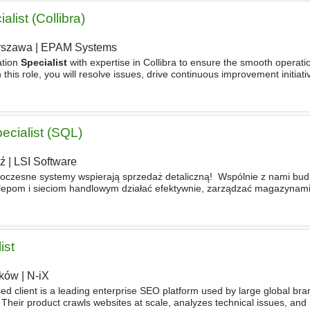
alist (Collibra)
rszawa
|
EPAM Systems
ation
Specialist
with expertise in Collibra to ensure the smooth operati
 this role, you will resolve issues, drive continuous improvement initiat
 application features to end-users while
cialist (SQL)
ź
|
LSI Software
oczesne systemy wspierają sprzedaż detaliczną! ️ Wspólnie z nami bud
lepom i sieciom handlowym działać efektywnie, zarządzać magazynami, 
tacji i z pełną kontrolą. Zakres odpowiedzialności Pla
ist
ków
|
N-iX
client is a leading enterprise SEO platform used by large global bra
es. Their product crawls websites at scale, analyzes technical issues, an