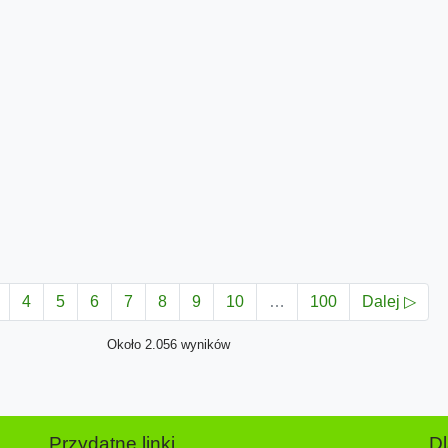
4
5
6
7
8
9
10
…
100
Dalej ▷
Około 2.056 wyników
Przydatne linki
D