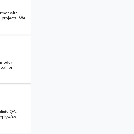
rtner with
n projects. We
g modern
eal for
listy QA z
rzepływów