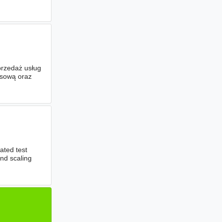
przedaż usług
esową oraz
ated test
nd scaling