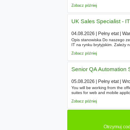
understand how search engines 
Zobacz później
UK Sales Specialist - I
04.08.2026
|
Pełny etat
|
Wa
Opis stanowiska Do naszego zes
IT na rynku brytyjskim. Zależy
kontekst kulturowy rynku UK i p
Zobacz później
Senior QA Automation 
05.08.2026
|
Pełny etat
|
Wro
You will be working from the off
suites for web and mobile appl
test automation frameworks for 
Zobacz później
Otrzymuj cod