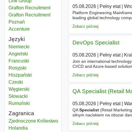
Link Group
05.08.2026
|
Pełny etat
|
Wro
Grafton Recruitment
Platform Engineering Mainframe 
Grafton Recruitment
leading global technology compa
Poznań
are looking for an experienced
Zobacz później
Accenture
Języki
DevOps Specialist
Niemiecki
Angielski
05.08.2026
|
Pełny etat
|
Kra
Francuski
Join an international technolog
CI/CD and Azure-based solutions 
Rosyjski
someone who combines strong D
Hiszpański
Zobacz później
Czeski
Węgierski
QA Specialist (Retail 
Słowacki
Rumuński
05.08.2026
|
Pełny etat
|
Wa
QA
Specialist
(Retail Marketin
Zagranica
silnym naciskiem na obszar dany
danych w środowisku retail ma
Special
Zjednoczone Królestwo
Zobacz później
Special
Holandia