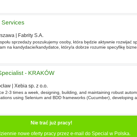
see and render their pages. Role Obje
T Services
rszawa
|
Fabrity S.A.
połu sprzedaży poszukujemy osoby, która będzie aktywnie rozwijać s
 nam na kandydacie/kandydatce, który/a dobrze rozumie specyfikę bizn
otrafi skutecznie budować relacje handlowe z klien
Specialist - KRAKÓW
cław
|
Xebia sp. z o.o.
ice 2-3 times a week, designing, building, and maintaining robust autom
ications using Selenium and BDD frameworks (Cucumber), developing a
web, mobile, and API services, supporting high
Nie trać już pracy!
ziennie nowe oferty pracy przez e-mail do Special w Polska.