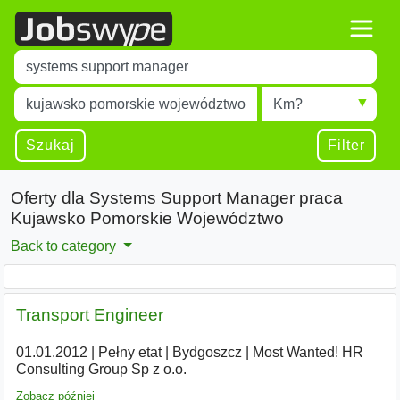
Title
Type 1 or more characters for results.
Miejscowość
Radius
Type 1 or more characters for results.
Szukaj
Filter
Oferty dla Systems Support Manager praca
Kujawsko Pomorskie Województwo
Back to category
Transport Engineer
01.01.2012
|
Pełny etat
|
Bydgoszcz
|
Most Wanted! HR
Consulting Group Sp z o.o.
Zobacz później