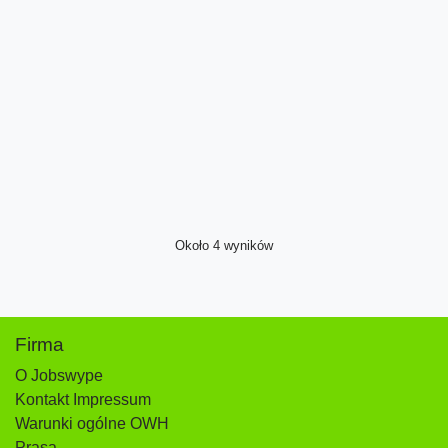
Około 4 wyników
Firma
O Jobswype
Kontakt Impressum
Warunki ogólne OWH
Prasa