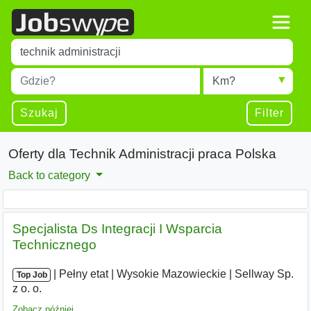
Title
Type 1 or more characters for results.
Miejscowość
Radius
Type 1 or more characters for results.
Szukaj
Filter
Oferty dla Technik Administracji praca Polska
Back to category
Specjalista Ds Integracji I Wsparcia
Technicznego
|
|
Pełny etat
|
Wysokie Mazowieckie
|
Sellway Sp.
Top Job
z o. o.
Zobacz później