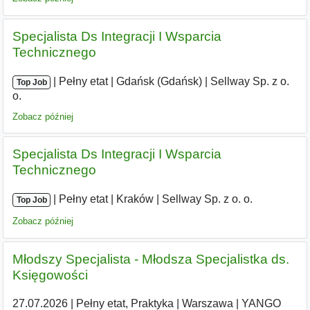
Specjalista Ds Integracji I Wsparcia
Technicznego
|
|
Pełny etat
|
Gdańsk (Gdańsk)
|
Sellway Sp. z o.
Top Job
o.
Zobacz później
Specjalista Ds Integracji I Wsparcia
Technicznego
|
|
Pełny etat
|
Kraków
|
Sellway Sp. z o. o.
Top Job
Zobacz później
Młodszy Specjalista - Młodsza Specjalistka ds.
Księgowości
27.07.2026
|
Pełny etat, Praktyka
|
Warszawa
|
YANGO